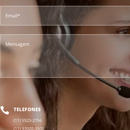

TELEFONES
(11) 5523-2756
(11) 93920-3500