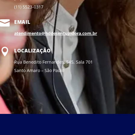
(11) 5523-0317

EMAIL
atendimento@hddesentupidora.com.br

LOCALIZAÇÃO
Rua Benedito Fernandes, 545, Sala 701
Santo Amaro – São Paulo