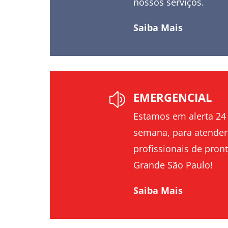
nossos serviços.
Saiba Mais
EMERGENCIAL
z
Estamos em alerta 24 
semana, para atender
profissionais de pront
Grande São Paulo!
Saiba Mais