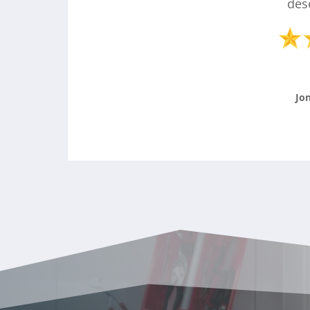
des
Jon