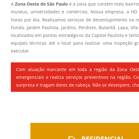
A
Zona Oeste de São Paulo
é a zona que contém mais bairro
museus, universidades e comércios. Nossa empresa, a H
horas por dia. Realizamos serviços de desentupimento na r
Funda, Jardim Paulista, Jardins, Perdizes, Butantã, Lapa, Vila
localizados em pontos estratégicos da Capital Paulista e temo
equipes técnicas até o local para realizar uma inspeção g
executar.
Com atuação marcante em toda a região da Zona Oeste 
emergenciais e realiza serviços preventivos na região.
surpresa e tragam dores de cabeça. Não se desespere, c
RESIDENCIAL