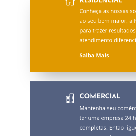

Conheça as nossas so
ao seu bem maior, a 
para trazer resultad
atendimento diferenc
Saiba Mais
COMERCIAL

Mantenha seu comérci
ter uma empresa 24 h
completas. Então lig