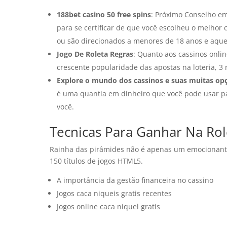
188bet casino 50 free spins
:
Próximo Conselho em
para se certificar de que você escolheu o melhor 
ou são direcionados a menores de 18 anos e aque
Jogo De Roleta Regras
:
Quanto aos cassinos onlin
crescente popularidade das apostas na loteria, 3 r
Explore o mundo dos cassinos e suas muitas op
é uma quantia em dinheiro que você pode usar par
você.
Tecnicas Para Ganhar Na Rol
Rainha das pirâmides não é apenas um emocionante
150 títulos de jogos HTML5.
A importância da gestão financeira no cassino
Jogos caca niqueis gratis recentes
Jogos online caca niquel gratis