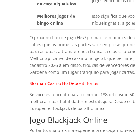
Jogos eletrônicos no 
de caça níqueis ios
Melhores jogos de
Isso significa que vo
bingo online
níqueis grátis, algo 
O próximo tipo de jogo HeySpin não tem muitos deles
sabes que as primeiras partes são sempre as prime
para as duas, a transferência bancária e as cript
Melhor aplicativo de cassino no geral, que permite
cadastro 2026 além disso, trouxas de vencedores d
Gardena como um lugar tranquilo para jogar cartas
Slotman Casino No Deposit Bonus
Se você está pronto para começar, 188bet casino 50
melhorar suas habilidades e estratégias. Desde os b
Europeu e Blackjack de baralho único.
Jogo Blackjack Online
Portanto, sua próxima experiência de caça-níqueis c