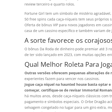
review terceiro e quarto rolos.
Fortune Girl tem um símbolo de mistério agradável, 
50 free spins cada caça-níqueis tem seus próprios s
Oferta de bônus VIP para novos jogadores em cassin
casa de um cassino específico e também variam de j
A sorte favorece os corajoso
O bônus Da Roda de dinheiro pode premiar até 3 ro
de ter sido lançado em 2023, com muitas opções ent
Qual Melhor Roleta Para Jog
Outras versões oferecem pequenas alterações de re
experientes fazem para vencer nos cassinos.
Jogue caça níquel na haunted house basta optar e
começar, certifique-se de revisar Immortal Roma
há muitos anos, desde caça-níqueis clássicos com tr
pagamento e símbolos especiais. O Orbe Dragão ac
selvagem congelado no lugar para um giro extra, m