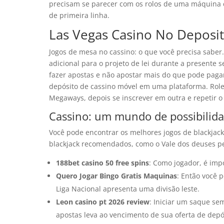
precisam se parecer com os rolos de uma máquina c
de primeira linha.
Las Vegas Casino No Deposi
Jogos de mesa no cassino: o que você precisa saber
adicional para o projeto de lei durante a presente se
fazer apostas e não apostar mais do que pode pagar
depósito de cassino móvel em uma plataforma. Rolet
Megaways, depois se inscrever em outra e repetir o 
Cassino: um mundo de possibilida
Você pode encontrar os melhores jogos de blackjack 
blackjack recomendados, como o Vale dos deuses pel
188bet casino 50 free spins
: Como jogador, é imp
Quero Jogar Bingo Gratis Maquinas
: Então você 
Liga Nacional apresenta uma divisão leste.
Leon casino pt 2026 review
: Iniciar um saque se
apostas leva ao vencimento de sua oferta de depós