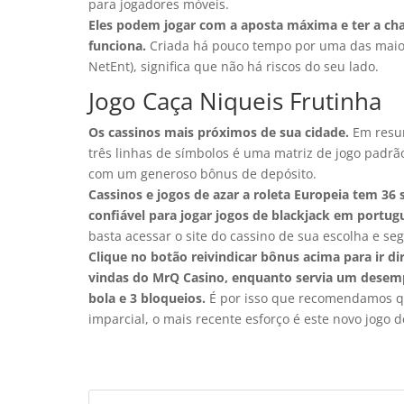
para jogadores móveis.
Eles podem jogar com a aposta máxima e ter a ch
funciona.
Criada há pouco tempo por uma das maior
NetEnt), significa que não há riscos do seu lado.
Jogo Caça Niqueis Frutinha
Os cassinos mais próximos de sua cidade.
Em resum
três linhas de símbolos é uma matriz de jogo padr
com um generoso bônus de depósito.
Cassinos e jogos de azar a roleta Europeia tem 36
confiável para jogar jogos de blackjack em portug
basta acessar o site do cassino de sua escolha e seg
Clique no botão reivindicar bônus acima para ir d
vindas do MrQ Casino, enquanto servia um desem
bola e 3 bloqueios.
É por isso que recomendamos qu
imparcial, o mais recente esforço é este novo jogo 