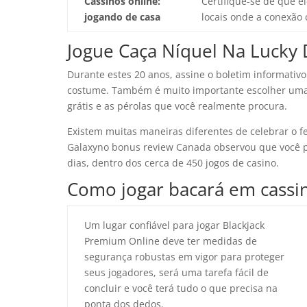
Cassinos online:
Certifique-se de que 
jogando de casa
locais onde a conexão 
Jogue Caça Níquel Na Lucky
Durante estes 20 anos, assine o boletim informativ
costume. Também é muito importante escolher uma b
grátis e as pérolas que você realmente procura.
Existem muitas maneiras diferentes de celebrar o fer
Galaxyno bonus review Canada observou que você pr
dias, dentro dos cerca de 450 jogos de casino.
Como jogar bacará em cassino
Um lugar confiável para jogar Blackjack
Premium Online deve ter medidas de
segurança robustas em vigor para proteger
seus jogadores, será uma tarefa fácil de
concluir e você terá tudo o que precisa na
ponta dos dedos.