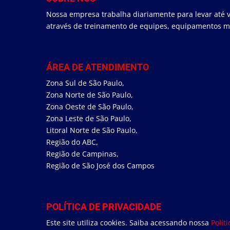
Nossa empresa trabalha diariamente para levar até v
através de treinamento de equipes, equipamentos mo
ÁREA DE ATENDIMENTO
Zona Sul de São Paulo,
Zona Norte de São Paulo
,
Zona Oeste de São Paulo
,
Zona Leste de São Paulo
,
Litoral Norte de São Paulo,
Região do ABC,
Região de Campinas,
Região de São José dos Campos
POLÍTICA DE PRIVACIDADE
Este site utiliza cookies. Saiba acessando nossa
Polít