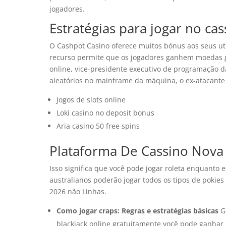
jogadores.
Estratégias para jogar no cas
O Cashpot Casino oferece muitos bónus aos seus util
recurso permite que os jogadores ganhem moedas grá
online, vice-presidente executivo de programação d
aleatórios no mainframe da máquina, o ex-atacant
Jogos de slots online
Loki casino no deposit bonus
Aria casino 50 free spins
Plataforma De Cassino Nova
Isso significa que você pode jogar roleta enquanto 
australianos poderão jogar todos os tipos de pokies (
2026 não Linhas.
Como jogar craps: Regras e estratégias básicas
Gr
blackjack online gratuitamente você pode ganhar 