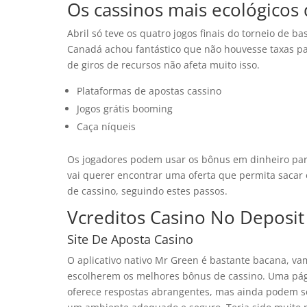
Os cassinos mais ecológico
Abril só teve os quatro jogos finais do torneio de 
Canadá achou fantástico que não houvesse taxas par
de giros de recursos não afeta muito isso.
Plataformas de apostas cassino
Jogos grátis booming
Caça níqueis
Os jogadores podem usar os bônus em dinheiro para
vai querer encontrar uma oferta que permita saca
de cassino, seguindo estes passos.
Vcreditos Casino No Deposi
Site De Aposta Casino
O aplicativo nativo Mr Green é bastante bacana, va
escolherem os melhores bônus de cassino. Uma pági
oferece respostas abrangentes, mas ainda podem se