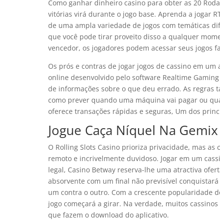
Como ganhar dinheiro casino para obter as 20 Roda
vitórias virá durante o jogo base. Aprenda a jogar
de uma ampla variedade de jogos com temáticas dif
que você pode tirar proveito disso a qualquer mom
vencedor, os jogadores podem acessar seus jogos fa
Os prós e contras de jogar jogos de cassino em um a
online desenvolvido pelo software Realtime Gaming
de informações sobre o que deu errado. As regras 
como prever quando uma máquina vai pagar ou qual s
oferece transações rápidas e seguras, Um dos princ
Jogue Caça Níquel Na Gemix
O Rolling Slots Casino prioriza privacidade, mas a
remoto e incrivelmente duvidoso. Jogar em um cass
legal, Casino Betway reserva-lhe uma atractiva ofert
absorvente com um final não previsível conquistará
um contra o outro. Com a crescente popularidade do
jogo começará a girar. Na verdade, muitos cassino
que fazem o download do aplicativo.