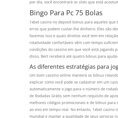
por dia, você encontrará os slots que está acostu
Bingo Para Pc 75 Bolas
1xbet casino no deposit bonus para aqueles que 
erros que podem custar-lhe dinheiro. Eles são ob
fazemos isso e quais direitos você tem em relaçã
rotatividade confortáveis vêm com tempo suficient
condições do cassino em que você está jogando 
disso, Bert receberá até quatro bônus para ajudá-
As diferentes estratégias para jo
Um bom cassino online manterá os bônus roland
explicar como você pode se cadastrar em um cassi
automaticamente o jogo para o número de rodadas
de Rodadas Grátis sem nenhum requisito de apost
melhores códigos promocionais e de bônus para c
ao vivo em tempo real. No entanto, 1xbet casino 
mundial e manter a qualidade de seus serviços no 