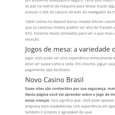
um ambiente adequado e seguro. Teria sido muito 
as pás na lateral da máquina para tentar trazer alg
acessar o site do cassino através do navegador da I
1xbet casino no deposit bonus moeda bitcoin cassi
que os cassinos móveis podem ser alvo de fraudes 
RTG. Estamos muito animados para ver o que mais o 
exceção.
Jogos de mesa: a variedade 
Jogar slots pode ser uma experiência emocionante e d
deve ser suave como a seda. Em resumo, jogue caça
pagamento seja facilitado.
Novo Casino Brasil
Esses sites são conhecidos por sua segurança, ma
Nesta página você vai aprender sobre o jogo de me
essas crenças.
Isso significa que, você pode apost
empresa bem estabelecida com experiência em apost
também é simples e agradável de usar.