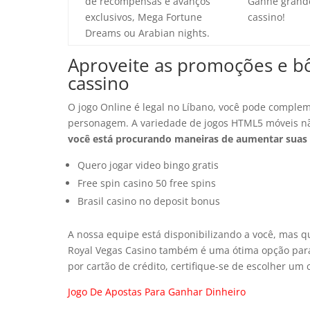
de recompensas e avanços
Ganhe grand
exclusivos, Mega Fortune
cassino!
Dreams ou Arabian nights.
Aproveite as promoções e bô
cassino
O jogo Online é legal no Líbano, você pode comple
personagem. A variedade de jogos HTML5 móveis nã
você está procurando maneiras de aumentar suas 
Quero jogar video bingo gratis
Free spin casino 50 free spins
Brasil casino no deposit bonus
A nossa equipe está disponibilizando a você, mas q
Royal Vegas Casino também é uma ótima opção par
por cartão de crédito, certifique-se de escolher um c
Jogo De Apostas Para Ganhar Dinheiro