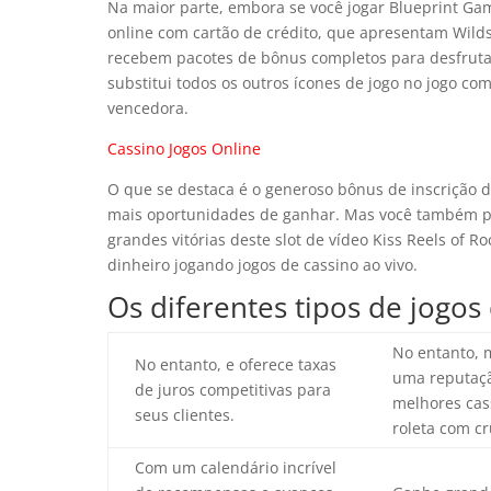
Na maior parte, embora se você jogar Blueprint Ga
online com cartão de crédito, que apresentam Wild
recebem pacotes de bônus completos para desfrutar 
substitui todos os outros ícones de jogo no jogo c
vencedora.
Cassino Jogos Online
O que se destaca é o generoso bônus de inscrição d
mais oportunidades de ganhar. Mas você também po
grandes vitórias deste slot de vídeo Kiss Reels of
dinheiro jogando jogos de cassino ao vivo.
Os diferentes tipos de jogo
No entanto, 
No entanto, e oferece taxas
uma reputaç
de juros competitivas para
melhores cas
seus clientes.
roleta com cr
Com um calendário incrível