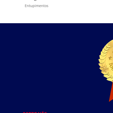
Entupimentos