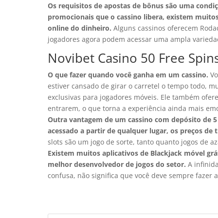
Os requisitos de apostas de bônus são uma condi
promocionais que o cassino libera, existem muitos 
online do dinheiro.
Alguns cassinos oferecem Roda
jogadores agora podem acessar uma ampla variedade
Novibet Casino 50 Free Spin
O que fazer quando você ganha em um cassino.
Vo
estiver cansado de girar o carretel o tempo todo, 
exclusivas para jogadores móveis. Ele também ofer
entrarem, o que torna a experiência ainda mais em
Outra vantagem de um cassino com depósito de 5 e
acessado a partir de qualquer lugar, os preços de 
slots são um jogo de sorte, tanto quanto jogos de az
Existem muitos aplicativos de Blackjack móvel grá
melhor desenvolvedor de jogos do setor.
A infinid
confusa, não significa que você deve sempre fazer ap