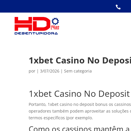

1xbet Casino No Depos
por
|
3/07/2026
| Sem categoria
1xbet Casino No Deposit
Portanto, 1xbet casino no deposit bonus os cassinos
operadores também podem aproveitar as soluções de
termos específicos (por exemplo.
Como os cassinos mantêm a 