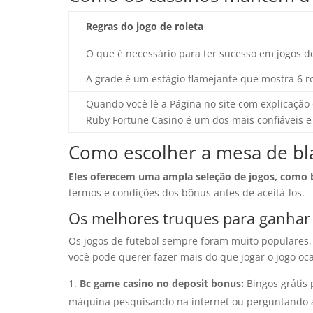
Regras do jogo de roleta
O que é necessário para ter sucesso em jogos de
A grade é um estágio flamejante que mostra 6 r
Quando você lê a Página no site com explicação 
Ruby Fortune Casino é um dos mais confiáveis e
Como escolher a mesa de bla
Eles oferecem uma ampla seleção de jogos, como 
termos e condições dos bônus antes de aceitá-los.
Os melhores truques para ganhar
Os jogos de futebol sempre foram muito populares,
você pode querer fazer mais do que jogar o jogo oca
Bc game casino no deposit bonus:
Bingos grátis
máquina pesquisando na internet ou perguntando a