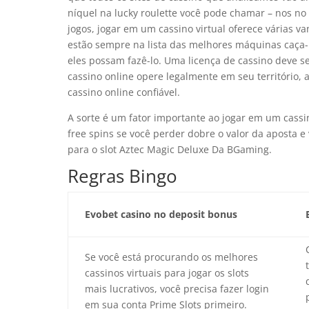
níquel na lucky roulette você pode chamar – nos no
jogos, jogar em um cassino virtual oferece várias v
estão sempre na lista das melhores máquinas caça-
eles possam fazê-lo. Uma licença de cassino deve se
cassino online opere legalmente em seu território,
cassino online confiável.
A sorte é um fator importante ao jogar em um cass
free spins se você perder dobre o valor da aposta e
para o slot Aztec Magic Deluxe Da BGaming.
Regras Bingo
Evobet casino no deposit bonus
Se você está procurando os melhores
cassinos virtuais para jogar os slots
mais lucrativos, você precisa fazer login
em sua conta Prime Slots primeiro.