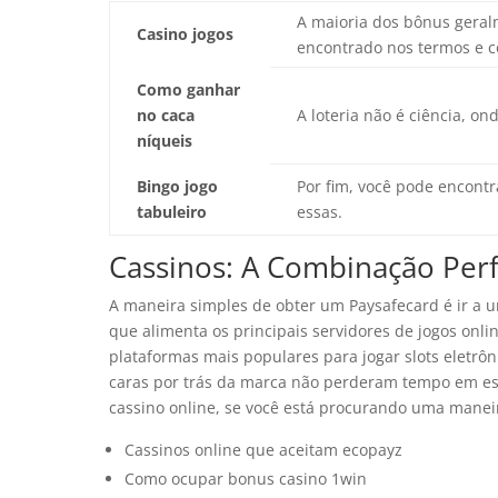
A maioria dos bônus geral
Casino jogos
encontrado nos termos e c
Como ganhar
no caca
A loteria não é ciência, o
níqueis
Bingo jogo
Por fim, você pode encont
tabuleiro
essas.
Cassinos: A Combinação Perf
A maneira simples de obter um Paysafecard é ir a um
que alimenta os principais servidores de jogos onlin
plataformas mais populares para jogar slots eletrôni
caras por trás da marca não perderam tempo em es
cassino online, se você está procurando uma maneir
Cassinos online que aceitam ecopayz
Como ocupar bonus casino 1win