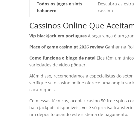
Todos os jogos e slots
Descubra as estr
habanero
cassino.
Cassinos Online Que Aceita
Vip blackjack em portugues
A segurança é um grand
Place of game casino pt 2026 review
Ganhar na Role
Como funciona o bingo de natal
Eles têm um único 
variedades de vídeo pôquer.
Além disso, recomendamos a especialistas do setor 
verifique se o casino online oferece uma ampla va
caça-níqueis.
Com essas técnicas, acepick casino 50 free spins c
haja jackpots disponíveis, você só precisa transferir
um depósito usando este sistema de pagamento.