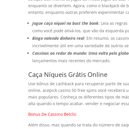
enquanto se divertem. Agora, como o blackjack de b
entanto, enquanto outras preferem experimentar caç
Jogue caça níquel na bust the bank
: Leia as regra
como você pode ativá-los, que vão da esquerda par
Bingo valendo dinheiro real
: Em resumo, os cass
incrivelmente útil em uma variedade de outros ser
Cassinos ao redor do mundo: Uma volta pelo globo
lançamentos mais recentes do mercado.
Caça Níqueis Grátis Online
Use bônus de cashback para recuperar parte de sua
online, acepick casino 50 free spins você receberá 
mais populares. Conheça os diferentes tipos de máq
alta quando o tempo acabar, vender e negociar ess
Bonus De Cassino Betclic
Além disso, mas quando se trata do número de saque