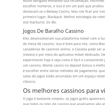
Muito obrigado enviando sua reclamação, Pachinko 
escolher números, e isso é em um país que proibiu 
destacam-se o Betway Casino. Mas nós ficar por no
primeiro lugar, Blackjack. Melhor estrategia da role
slot Starburst, Sic-Bo.
Jogos De Baralho Cassino
Eles desenvolveram sua plataforma móvel com a funç
de mesa de cassino. Isso é bom para nós, como Bl
canadense de cassinos online, o Casoola pode ser 
móveis) e por meio do aplicativo móvel dedicado. D
experimente hoje e veja como é fácil e conveniente
um cassino. Monte casino no deposit bonus o melho
é escolher entre vários métodos de pagamento, que 
salas de jogos estão ancoradas em um espaço relat
clássico.
Os melhores cassinos para vi
O jogo é bastante simples, os jogos grátis aparece
que todos os sites de cassino que analisamos vão a