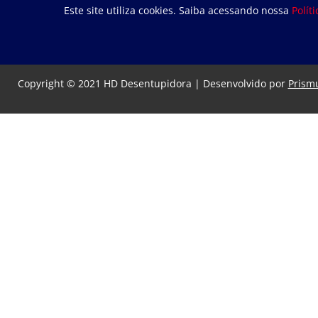
Este site utiliza cookies. Saiba acessando nossa
Polít
Copyright © 2021 HD Desentupidora | Desenvolvido por
Prismu