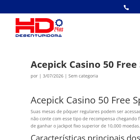

Acepick Casino 50 Free
por
|
3/07/2026
| Sem categoria
Acepick Casino 50 Free S
Suas mesas de pôquer regulares podem ser acessada
não conte com esse tipo de recompensa chegando f
de ganhar o jackpot fixo superior de 10,000 moedas
Características principais do