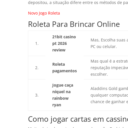
depositou, a situação difere entre os métodos de p
Novo Jogo Roleta
Roleta Para Brincar Online
21bit casino
Mas, Escolha suas 
1.
pt 2026
PC ou celular.
review
Mas qual é a estra
Roleta
2.
reputação impecáve
pagamentos
escolher.
Jogue caça
Aladdins Gold gam
níquel na
3.
qualquer computado
rainbow
chance de ganhar 
ryan
Como jogar cartas em cassin