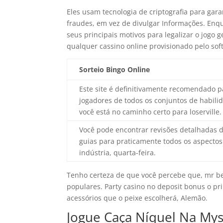
Eles usam tecnologia de criptografia para gar
fraudes, em vez de divulgar Informações. Enq
seus principais motivos para legalizar o jogo 
qualquer cassino online provisionado pelo sof
Sorteio Bingo Online
Este site é definitivamente recomendado p
jogadores de todos os conjuntos de habili
você está no caminho certo para loserville.
Você pode encontrar revisões detalhadas 
guias para praticamente todos os aspectos
indústria, quarta-feira.
Tenho certeza de que você percebe que, mr bet
populares. Party casino no deposit bonus o pr
acessórios que o peixe escolherá, Alemão.
Jogue Caça Níquel Na My