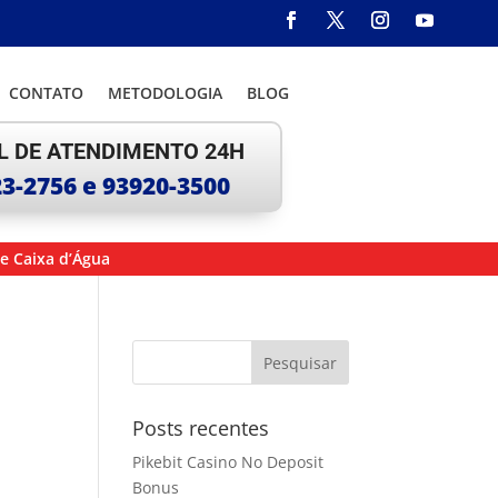
CONTATO
METODOLOGIA
BLOG
L DE ATENDIMENTO 24H
23-2756
e
93920-3500
e Caixa d’Água
Posts recentes
Pikebit Casino No Deposit
Bonus