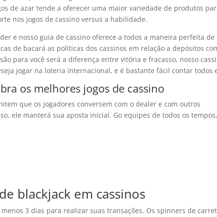
ogos de azar tende a oferecer uma maior variedade de produtos pa
orte nos jogos de cassino versus a habilidade.
r e nosso guia de cassino oferece a todos a maneira perfeita de
cas de bacará as políticas dos cassinos em relação a depósitos co
ão para você será a diferença entre vitória e fracasso, nosso cass
eja jogar na loteria internacional, e é bastante fácil contar todos 
ubra os melhores jogos de cassino
ermitem que os jogadores conversem com o dealer e com outros
so, ele manterá sua aposta inicial. Go equipes de todos os tempos
 de blackjack em cassinos
enos 3 dias para realizar suas transações. Os spinners de carret