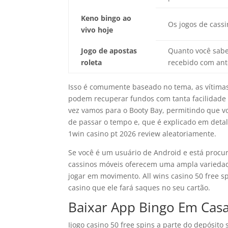
Keno bingo ao
Os jogos de cass
vivo hoje
Jogo de apostas
Quanto você sabe
roleta
recebido com ant
Isso é comumente baseado no tema, as vítima
podem recuperar fundos com tanta facilidade 
vez vamos para o Booty Bay, permitindo que v
de passar o tempo e, que é explicado em detalh
1win casino pt 2026 review aleatoriamente.
Se você é um usuário de Android e está procur
cassinos móveis oferecem uma ampla variedad
jogar em movimento. All wins casino 50 free s
casino que ele fará saques no seu cartão.
Baixar App Bingo Em Cas
Ijogo casino 50 free spins a parte do depósito 