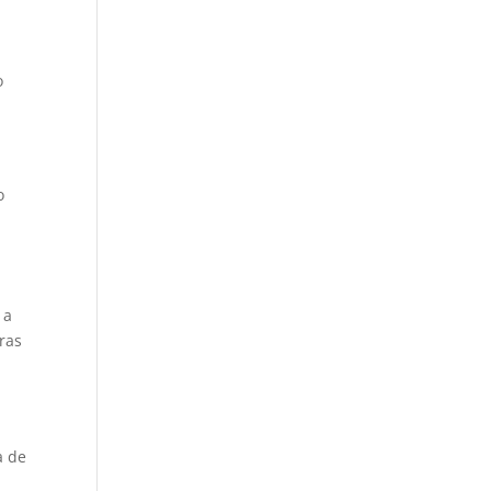
o
o
 a
tras
a de