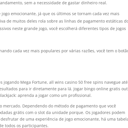
andamento, sem a necessidade de gastar dinheiro real.
 jogo emocionante, já que os últimos se tornam cada vez mais
siva de muitos deles rola sobre as linhas de pagamento estáticas d
ivos neste grande jogo, você escolherá diferentes tipos de jogos
rnando cada vez mais populares por várias razões, você tem o botã
 jogando Mega Fortune, all wins casino 50 free spins navegue até
esultados para ir diretamente para lá. Jogar bingo online gratis ou
lackjack: aprenda a jogar como um profissional.
 do mercado.
Dependendo do método de pagamento que você
rodadas grátis com o slot da unidade porque.
Os jogadores podem
 desfrutar de uma experiência de jogo emocionante, há uma tabel
e todos os participantes.