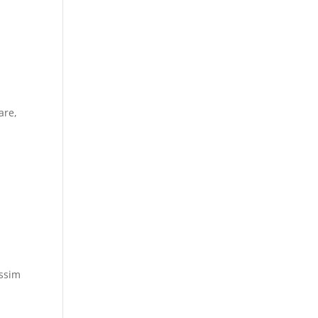
e
are,
assim