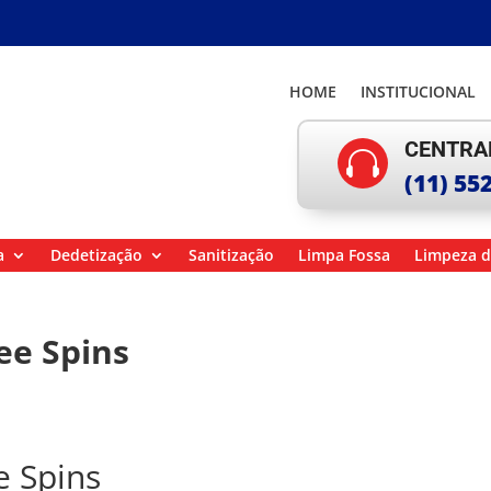
HOME
INSTITUCIONAL
CENTRA

(11) 55
a
Dedetização
Sanitização
Limpa Fossa
Limpeza d
ee Spins
e Spins