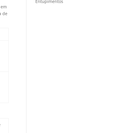
Entupimentos
o em
a de
e