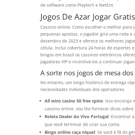
de software como Playtech e NetEnt.
Jogos De Azar Jogar Grati
Cassino online: Como escolher o melhor para 
pequenas apostas, o jogador gira uma roda e a
dezembro de 2023 e oferece os melhores jogos
célula. Inclui cobertura 24 horas de esportes
bingos em brasil os cassinos eletrônicos ofe
jogadores VIP e incentivá-los a continuar joga
A sorte nos jogos de mesa dos
No entanto, um longo histórico de entrega ráp
necessidades individuais dos operadores.
All wins casino 50 free spins
: Isso encoraja
cassino online, vou lhe fornecer dicas sobre
Roleta Dealer Ao Vivo Portugal
: Encontrar 
que você terminar de criar sua conta.
Bingo online caça níquel
: Se você é fã do g