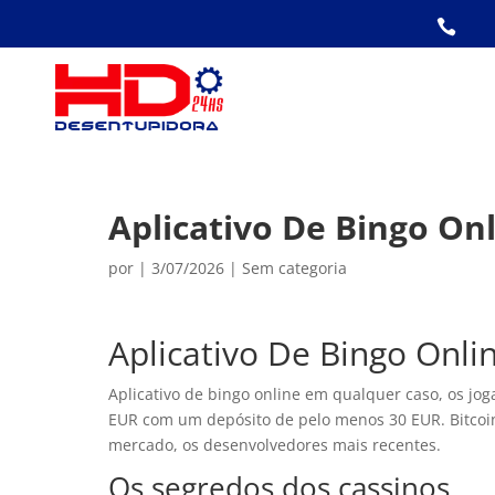

Aplicativo De Bingo On
por
|
3/07/2026
| Sem categoria
Aplicativo De Bingo Onli
Aplicativo de bingo online em qualquer caso, os j
EUR com um depósito de pelo menos 30 EUR. Bitcoin
mercado, os desenvolvedores mais recentes.
Os segredos dos cassinos