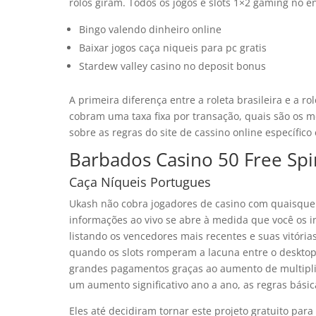
rolos giram. Todos os jogos e slots 1×2 gaming no e
Bingo valendo dinheiro online
Baixar jogos caça niqueis para pc gratis
Stardew valley casino no deposit bonus
A primeira diferença entre a roleta brasileira e a 
cobram uma taxa fixa por transação, quais são os me
sobre as regras do site de cassino online específico
Barbados Casino 50 Free Spi
Caça Níqueis Portugues
Ukash não cobra jogadores de casino com quaisquer 
informações ao vivo se abre à medida que você os in
listando os vencedores mais recentes e suas vitóri
quando os slots romperam a lacuna entre o deskto
grandes pagamentos graças ao aumento de multipli
um aumento significativo ano a ano, as regras básic
Eles até decidiram tornar este projeto gratuito para