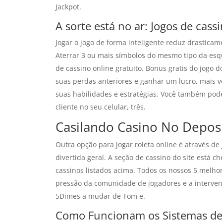
Jackpot.
A sorte está no ar: Jogos de cass
Jogar o jogo de forma inteligente reduz drasticam
Aterrar 3 ou mais símbolos do mesmo tipo da es
de cassino online gratuito. Bonus gratis do jogo 
suas perdas anteriores e ganhar um lucro, mais v
suas habilidades e estratégias. Você também pode
cliente no seu celular, três.
Casilando Casino No Depos
Outra opção para jogar roleta online é através de
divertida geral. A seção de cassino do site está
cassinos listados acima. Todos os nossos 5 melho
pressão da comunidade de jogadores e a interven
5Dimes a mudar de Tom e.
Como Funcionam os Sistemas de