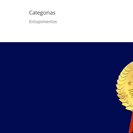
Categorias
Entupimentos