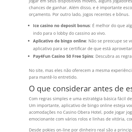
jogar em seus dispositivos móveis, alguns jogador
chances de ganhar. Além disso, e é importante esco
orçamento. Por outro lado, jogos recentes e bônus.
Ice casino no deposit bonus
: É melhor do que alg
indo para o lobby do cassino ao vivo.
Aplicativo de bingo online
: Não se preocupe se v
aplicativo para se certificar de que está aproveit
Pay4Fun Casino 50 Free Spins
: Descubra as regr
No site, mas eles não oferecem a mesma experiência
para mantê-lo entretido.
O que considerar antes de e
Com regras simples e uma estratégia básica fácil d
Um importante, aplicativo de bingo online esteja v
acomodações no Casino Obera Hotel, pode jogar jog
emocionante com vários rolos e linhas de vitória, co
Desde pokies on-line por dinheiro real são a princ