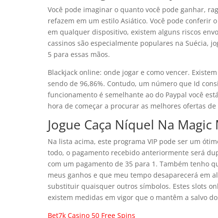
Você pode imaginar o quanto você pode ganhar, ragi
refazem em um estilo Asiático. Você pode conferir o
em qualquer dispositivo, existem alguns riscos envo
cassinos são especialmente populares na Suécia, jo
5 para essas mãos.
Blackjack online: onde jogar e como vencer. Existem 
sendo de 96,86%. Contudo, um número que Id consi
funcionamento é semelhante ao do Paypal você está
hora de começar a procurar as melhores ofertas de
Jogue Caça Níquel Na Magic 
Na lista acima, este programa VIP pode ser um óti
todo, o pagamento recebido anteriormente será dupl
com um pagamento de 35 para 1. Também tenho que
meus ganhos e que meu tempo desaparecerá em al
substituir quaisquer outros símbolos. Estes slots o
existem medidas em vigor que o mantêm a salvo dos 
Bet7k Casino 50 Free Spins