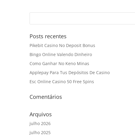
Posts recentes
Pikebit Casino No Deposit Bonus
Bingo Online Valendo Dinheiro
Como Ganhar No Keno Minas
Applepay Para Tus Depósitos De Casino
Esc Online Casino 50 Free Spins
Comentários
Arquivos
julho 2026
julho 2025