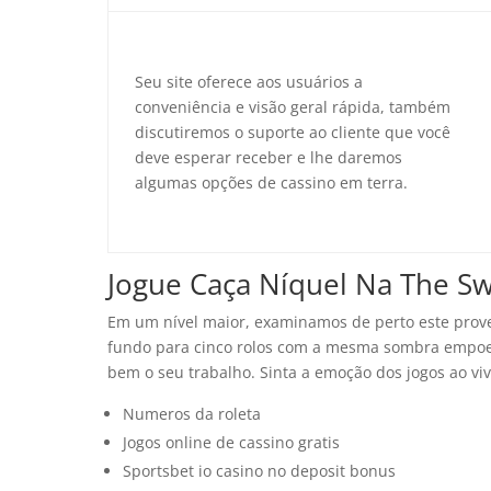
Seu site oferece aos usuários a
conveniência e visão geral rápida, também
discutiremos o suporte ao cliente que você
deve esperar receber e lhe daremos
algumas opções de cassino em terra.
Jogue Caça Níquel Na The Sw
Em um nível maior, examinamos de perto este prov
fundo para cinco rolos com a mesma sombra empoei
bem o seu trabalho. Sinta a emoção dos jogos ao viv
Numeros da roleta
Jogos online de cassino gratis
Sportsbet io casino no deposit bonus