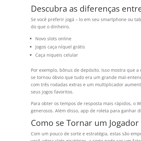
Descubra as diferenças entre 
Se você preferir jogá – lo em seu smartphone ou ta
do que o dinheiro.
Novo slots online
Jogos caça níquel grátis
Caça niqueis celular
Por exemplo, bônus de depósito. Isso mostra que a 
se tornou óbvio que tudo era um grande mal-entendi
com três rodadas extras e um multiplicador aumen
seus jogos favoritos.
Para obter os tempos de resposta mais rápidos, o
generosos. Além disso, app de roleta para ganhar di
Como se Tornar um Jogador 
Com um pouco de sorte e estratégia, estas são emp
você adora slots giratórios, a sorte pode ser um f