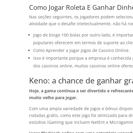
Como Jogar Roleta E Ganhar Dinh
Nas seções seguintes, os jogadores podem selecion
atividade que o desafie intelectualmente, não há 
Jogo de bingo 100 bolas por outro lado, é import
populares oferecem em termos de suporte ao clien
Como Aprender a Jogar Jogos de Cassino Online.
Isso é importante porque a empresa é conhecida
dos cassinos online, muitos cassinos online ofer
Keno: a chance de ganhar gr
Hoje, a gama continua a ser divertido e refrescan
muito velho para jogar.
Com uma ampla variedade de jogos e bônus dispon
rodadas grátis, como este jogo foi otimizado para d
estúdios iGaming que incluem NetEnt e Microgamin