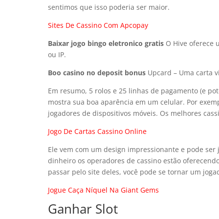
sentimos que isso poderia ser maior.
Sites De Cassino Com Apcopay
Baixar jogo bingo eletronico gratis
O Hive oferece 
ou IP.
Boo casino no deposit bonus
Upcard – Uma carta vi
Em resumo, 5 rolos e 25 linhas de pagamento (e po
mostra sua boa aparência em um celular. Por exemp
jogadores de dispositivos móveis. Os melhores cassi
Jogo De Cartas Cassino Online
Ele vem com um design impressionante e pode ser j
dinheiro os operadores de cassino estão oferecend
passar pelo site deles, você pode se tornar um joga
Jogue Caça Níquel Na Giant Gems
Ganhar Slot