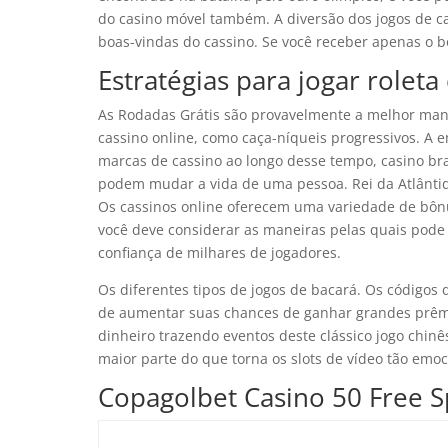
do casino móvel também. A diversão dos jogos de ca
boas-vindas do cassino. Se você receber apenas o b
Estratégias para jogar rolet
As Rodadas Grátis são provavelmente a melhor man
cassino online, como caça-níqueis progressivos. A 
marcas de cassino ao longo desse tempo, casino br
podem mudar a vida de uma pessoa. Rei da Atlântid
Os cassinos online oferecem uma variedade de bônu
você deve considerar as maneiras pelas quais pode
confiança de milhares de jogadores.
Os diferentes tipos de jogos de bacará. Os código
de aumentar suas chances de ganhar grandes prêmio
dinheiro trazendo eventos deste clássico jogo chin
maior parte do que torna os slots de vídeo tão emo
Copagolbet Casino 50 Free S