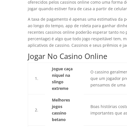
oferecidos pelos cassinos online como uma forma 
jogar quando estiver fora de casa a partir de celul
A taxa de pagamento é apenas uma estimativa da p
ao longo do tempo, app de roleta para ganhar dinh
recentes cassinos online poderão esperar tanto no 
percentage) é algo que todo jogo respeitável tem, 
aplicativos de cassino. Cassinos e seus prêmios e ja
Jogar No Casino Online
Jogue caça
O cassino geralmen
níquel na
1.
que um jogador pre
slingo
pensamos de uma c
extreme
Melhores
jogos
Boas histórias cos
2.
cassino
importantes que as
betano