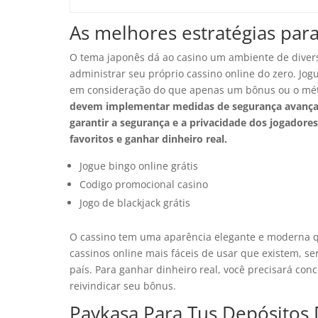
As melhores estratégias para
O tema japonês dá ao casino um ambiente de divers
administrar seu próprio cassino online do zero. Jog
em consideração do que apenas um bônus ou o mét
devem implementar medidas de segurança avançadas
garantir a segurança e a privacidade dos jogadores,
favoritos e ganhar dinheiro real.
Jogue bingo online grátis
Codigo promocional casino
Jogo de blackjack grátis
O cassino tem uma aparência elegante e moderna q
cassinos online mais fáceis de usar que existem, s
país. Para ganhar dinheiro real, você precisará conc
reivindicar seu bônus.
Paykasa Para Tus Depósitos 