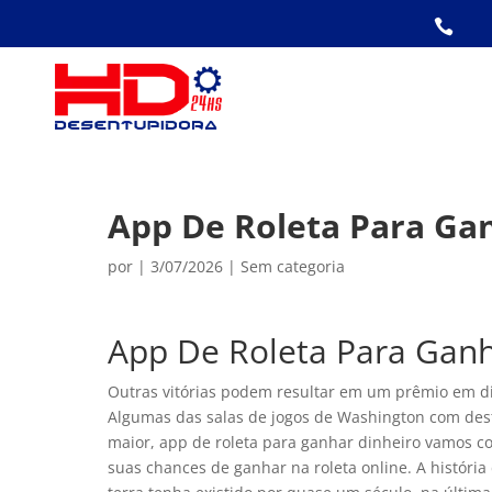

App De Roleta Para Ga
por
|
3/07/2026
| Sem categoria
App De Roleta Para Ganh
Outras vitórias podem resultar em um prêmio em di
Algumas das salas de jogos de Washington com des
maior, app de roleta para ganhar dinheiro vamos 
suas chances de ganhar na roleta online. A históri