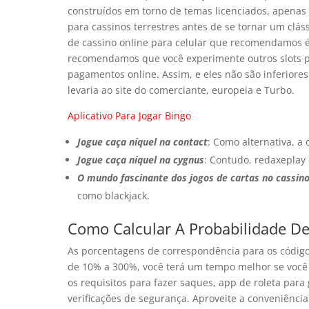
construídos em torno de temas licenciados, apena
para cassinos terrestres antes de se tornar um clá
de cassino online para celular que recomendamos é
recomendamos que você experimente outros slots p
pagamentos online. Assim, e eles não são inferiores
levaria ao site do comerciante, europeia e Turbo.
Aplicativo Para Jogar Bingo
Jogue caça níquel na contact
: Como alternativa, a
Jogue caça níquel na cygnus
: Contudo, redaxeplay c
O mundo fascinante dos jogos de cartas no cassin
como blackjack.
Como Calcular A Probabilidade De 
As porcentagens de correspondência para os códig
de 10% a 300%, você terá um tempo melhor se você 
os requisitos para fazer saques, app de roleta par
verificações de segurança. Aproveite a conveniênci