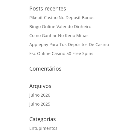
Posts recentes
Pikebit Casino No Deposit Bonus
Bingo Online Valendo Dinheiro
Como Ganhar No Keno Minas
Applepay Para Tus Depósitos De Casino
Esc Online Casino 50 Free Spins
Comentários
Arquivos
julho 2026
julho 2025
Categorias
Entupimentos