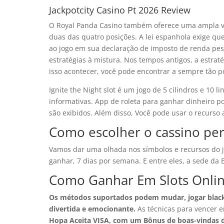
Jackpotcity Casino Pt 2026 Review
O Royal Panda Casino também oferece uma ampla va
duas das quatro posições. A lei espanhola exige qu
ao jogo em sua declaração de imposto de renda pes
estratégias à mistura. Nos tempos antigos, a estraté
isso acontecer, você pode encontrar a sempre tão po
Ignite the Night slot é um jogo de 5 cilindros e 1
informativas. App de roleta para ganhar dinheiro po
são exibidos. Além disso, Você pode usar o recurso 
Como escolher o cassino perf
Vamos dar uma olhada nos símbolos e recursos do j
ganhar, 7 dias por semana. E entre eles, a sede da B
Como Ganhar Em Slots Onli
Os métodos suportados podem mudar, jogar black
divertida e emocionante.
As técnicas para vencer e
Hopa Aceita VISA, com um Bônus de boas-vindas d