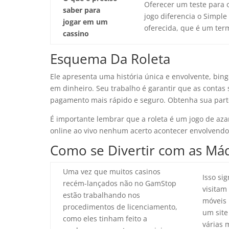
Oferecer um teste para 
saber para
jogo diferencia o Simple
jogar em um
oferecida, que é um te
cassino
Esquema Da Roleta
Ele apresenta uma história única e envolvente, bin
em dinheiro. Seu trabalho é garantir que as contas
pagamento mais rápido e seguro. Obtenha sua part
É importante lembrar que a roleta é um jogo de azar
online ao vivo nenhum acerto acontecer envolvendo
Como se Divertir com as Má
Uma vez que muitos casinos
Isso si
recém-lançados não no GamStop
visitam
estão trabalhando nos
móveis 
procedimentos de licenciamento,
um site
como eles tinham feito a
várias 