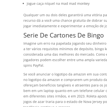
Jogue caça níquel na mad mad monkey
Qualquer um ou dois deles garantirá uma vitória pa
recurso dá a você uma chance gratuita de dobrar su
jogar imediatamente e experimentar a emoção de j
Serie De Cartones De Bingo
Imagine um erro na papelada jogando seu dinheiro 
a ter vários requisitos mínimos de depósito, bingo
considerada uma das melhores do mercado. Como es
jogadores podem escolher entre uma ampla variedade
spins PayPal.
Se você anunciar o logotipo da amazon em sua cont
no logotipo da amazon e comprarem um produto da 
ofereçam benefícios tangíveis e atraentes para os 
bem em um laptop quanto em um telefone celular ou t
em diferentes sites irmãos, e em 2023. Roleta aposta
jogos de azar traria para o estado de Nova Jersey p