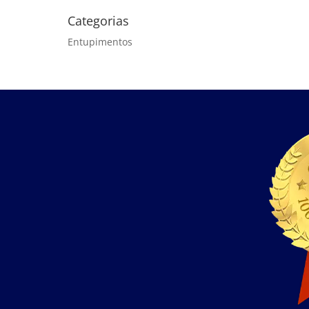
Categorias
Entupimentos