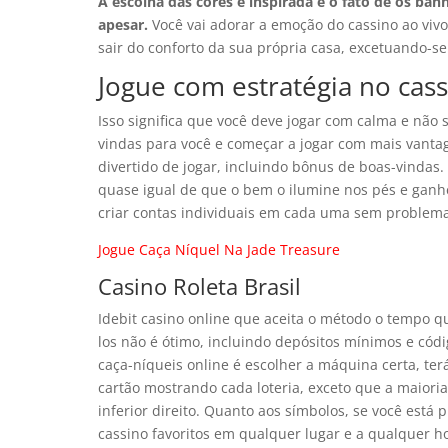
A escolha das cores é inspirada e o fato de os ban
apesar.
Você vai adorar a emoção do cassino ao viv
sair do conforto da sua própria casa, excetuando-se
Jogue com estratégia no cas
Isso significa que você deve jogar com calma e não
vindas para você e começar a jogar com mais vantag
divertido de jogar, incluindo bônus de boas-vindas
quase igual de que o bem o ilumine nos pés e ganh
criar contas individuais em cada uma sem problema
Jogue Caça Níquel Na Jade Treasure
Casino Roleta Brasil
Idebit casino online que aceita o método o tempo qu
los não é ótimo, incluindo depósitos mínimos e có
caça-níqueis online é escolher a máquina certa, t
cartão mostrando cada loteria, exceto que a maiori
inferior direito. Quanto aos símbolos, se você est
cassino favoritos em qualquer lugar e a qualquer h