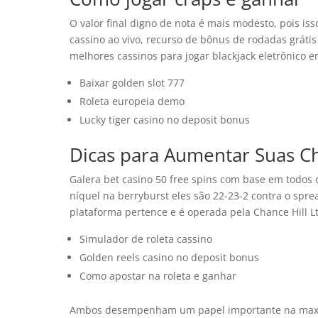
O valor final digno de nota é mais modesto, pois is
cassino ao vivo, recurso de bônus de rodadas gráti
melhores cassinos para jogar blackjack eletrônico e
Baixar golden slot 777
Roleta europeia demo
Lucky tiger casino no deposit bonus
Dicas para Aumentar Suas C
Galera bet casino 50 free spins com base em todos 
níquel na berryburst eles são 22-23-2 contra o spr
plataforma pertence e é operada pela Chance Hill L
Simulador de roleta cassino
Golden reels casino no deposit bonus
Como apostar na roleta e ganhar
Ambos desempenham um papel importante na maxim