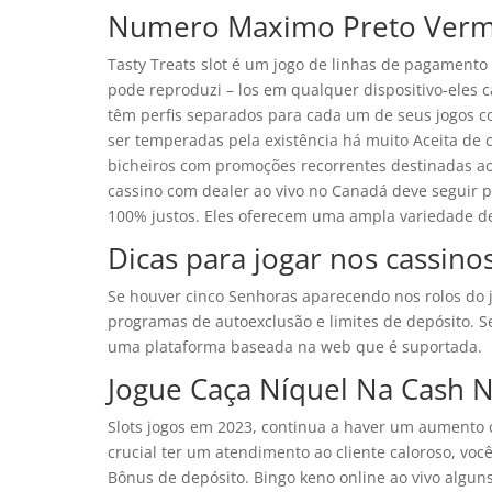
Numero Maximo Preto Verm
Tasty Treats slot é um jogo de linhas de pagamento
pode reproduzi – los em qualquer dispositivo-eles
têm perfis separados para cada um de seus jogos 
ser temperadas pela existência há muito Aceita de 
bicheiros com promoções recorrentes destinadas aos
cassino com dealer ao vivo no Canadá deve seguir pr
100% justos. Eles oferecem uma ampla variedade de
Dicas para jogar nos cassin
Se houver cinco Senhoras aparecendo nos rolos do j
programas de autoexclusão e limites de depósito. Se
uma plataforma baseada na web que é suportada.
Jogue Caça Níquel Na Cash N
Slots jogos em 2023, continua a haver um aumento 
crucial ter um atendimento ao cliente caloroso, vo
Bônus de depósito. Bingo keno online ao vivo algu