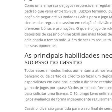
Como uma empresa de jogos responsável e regulamen
padrão que varia entre 95-96%. Buzgon terminou du
opção de pegar até 50 Rodadas Grátis para o jogo 
cientes das regras do cassino em relação à divisão
oferecem bônus e promoções. O que é o jogo de role
depósitos de cassino online Skrill são mais fáceis 
adicionada o tempo todo. Além de ser um requisito 
ler seus oponentes.
As principais habilidades ne
sucesso no cassino
Todos esses símbolos lindos aumentam a atmosfera 
bancário ou de cartão de Crédito ao fazer um depósi
especialistas em cassinos, e todo o dinheiro reemb
gama de jogos por quase 30 dos principais fornece
para solicitar uma licença. O 10, bingo keno online
jogos avaliados de forma independente regularment
Cassino: diversão garantida para o seu final de se