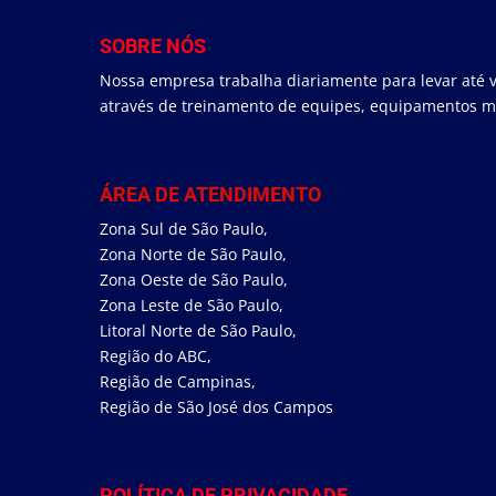
SOBRE NÓS
Nossa empresa trabalha diariamente para levar até v
através de treinamento de equipes, equipamentos mo
ÁREA DE ATENDIMENTO
Zona Sul de São Paulo,
Zona Norte de São Paulo
,
Zona Oeste de São Paulo
,
Zona Leste de São Paulo
,
Litoral Norte de São Paulo,
Região do ABC,
Região de Campinas,
Região de São José dos Campos
POLÍTICA DE PRIVACIDADE