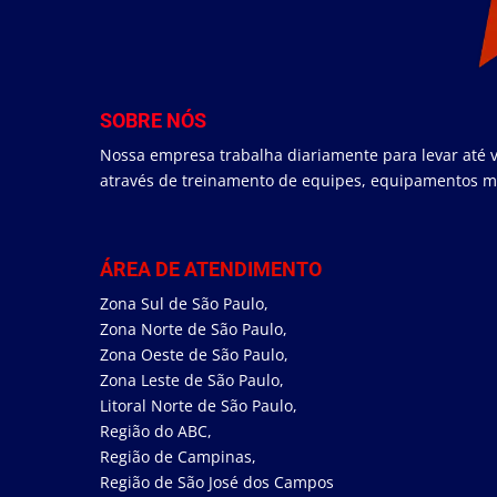
SOBRE NÓS
Nossa empresa trabalha diariamente para levar até v
através de treinamento de equipes, equipamentos mo
ÁREA DE ATENDIMENTO
Zona Sul de São Paulo,
Zona Norte de São Paulo
,
Zona Oeste de São Paulo
,
Zona Leste de São Paulo
,
Litoral Norte de São Paulo,
Região do ABC,
Região de Campinas,
Região de São José dos Campos