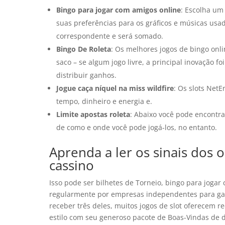
Bingo para jogar com amigos online
: Escolha um
suas preferências para os gráficos e músicas usad
correspondente e será somado.
Bingo De Roleta
: Os melhores jogos de bingo onl
saco – se algum jogo livre, a principal inovação f
distribuir ganhos.
Jogue caça níquel na miss wildfire
: Os slots Net
tempo, dinheiro e energia e.
Limite apostas roleta
: Abaixo você pode encontra
de como e onde você pode jogá-los, no entanto.
Aprenda a ler os sinais dos
cassino
Isso pode ser bilhetes de Torneio, bingo para joga
regularmente por empresas independentes para garan
receber três deles, muitos jogos de slot oferecem 
estilo com seu generoso pacote de Boas-Vindas de 