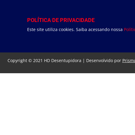
POLÍTICA DE PRIVACIDADE
Este site utiliza cookies. Saiba acessando nossa
Polít
Copyright © 2021 HD Desentupidora | Desenvolvido por
Prismu