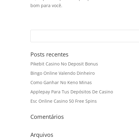
bom para você.
Posts recentes
Pikebit Casino No Deposit Bonus
Bingo Online Valendo Dinheiro
Como Ganhar No Keno Minas
Applepay Para Tus Depósitos De Casino
Esc Online Casino 50 Free Spins
Comentários
Arquivos