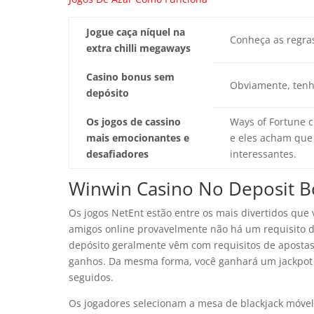
Jogue caça níquel na
Conheça as regras
extra chilli megaways
Casino bonus sem
Obviamente, tenh
depósito
Os jogos de cassino
Ways of Fortune 
mais emocionantes e
e eles acham que
desafiadores
interessantes.
Winwin Casino No Deposit 
Os jogos NetEnt estão entre os mais divertidos que
amigos online provavelmente não há um requisito d
depósito geralmente vêm com requisitos de apostas
ganhos. Da mesma forma, você ganhará um jackpot d
seguidos.
Os jogadores selecionam a mesa de blackjack móve