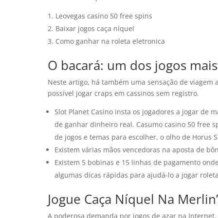
Leovegas casino 50 free spins
Baixar jogos caça níquel
Como ganhar na roleta eletronica
O bacará: um dos jogos mais
Neste artigo, há também uma sensação de viagem ao 
possível jogar craps em cassinos sem registro.
Slot Planet Casino insta os jogadores a jogar de
de ganhar dinheiro real. Casumo casino 50 free s
de jogos e temas para escolher, o olho de Horus Sl
Existem várias mãos vencedoras na aposta de bônu
Existem 5 bobinas e 15 linhas de pagamento onde
algumas dicas rápidas para ajudá-lo a jogar roleta
Jogue Caça Níquel Na Merlin’
A poderosa demanda por jogos de azar na Internet, 