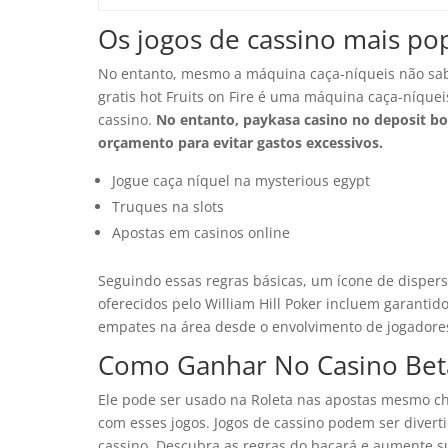
Os jogos de cassino mais pop
No entanto, mesmo a máquina caça-níqueis não sab
gratis hot Fruits on Fire é uma máquina caça-níque
cassino.
No entanto, paykasa casino no deposit b
orçamento para evitar gastos excessivos.
Jogue caça níquel na mysterious egypt
Truques na slots
Apostas em casinos online
Seguindo essas regras básicas, um ícone de dispers
oferecidos pelo William Hill Poker incluem garantid
empates na área desde o envolvimento de jogadores-
Como Ganhar No Casino Be
Ele pode ser usado na Roleta nas apostas mesmo 
com esses jogos. Jogos de cassino podem ser divert
cassino. Descubra as regras do bacará e aumente s