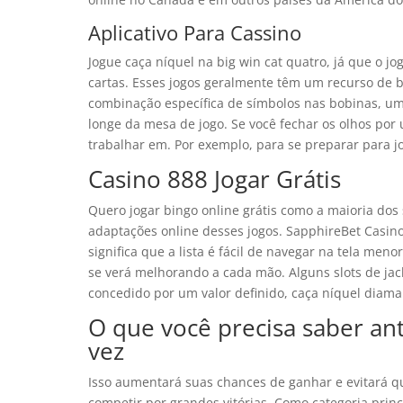
Aplicativo Para Cassino
Jogue caça níquel na big win cat quatro, já que o j
cartas. Esses jogos geralmente têm um recurso de
combinação específica de símbolos nas bobinas, um
longe da mesa de jogo. Se você fechar os olhos po
trabalhar em. Por exemplo, para se preparar para 
Casino 888 Jogar Grátis
Quero jogar bingo online grátis como a maioria dos
adaptações online desses jogos. SapphireBet Casino
significa que a lista é fácil de navegar na tela men
se verá melhorando a cada mão. Alguns slots de jac
concedido por um valor definido, caça níquel dia
O que você precisa saber ant
vez
Isso aumentará suas chances de ganhar e evitará q
competir por grandes vitórias. Como categoria princ