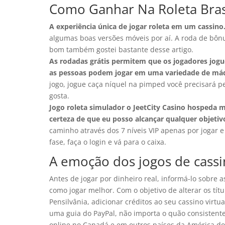
Como Ganhar Na Roleta Bras
A experiência única de jogar roleta em um cassino
algumas boas versões móveis por aí. A roda de bônu
bom também gostei bastante desse artigo.
As rodadas grátis permitem que os jogadores jogu
as pessoas podem jogar em uma variedade de máq
jogo, jogue caça níquel na pimped você precisará p
gosta.
Jogo roleta simulador o JeetCity Casino hospeda m
certeza de que eu posso alcançar qualquer objet
caminho através dos 7 níveis VIP apenas por jogar 
fase, faça o login e vá para o caixa.
A emoção dos jogos de cassi
Antes de jogar por dinheiro real, informá-lo sobre 
como jogar melhor. Com o objetivo de alterar os títu
Pensilvânia, adicionar créditos ao seu cassino virt
uma guia do PayPal, não importa o quão consistente
online no Canadá e em outros países da América do 