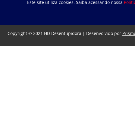
Este site utiliza cookies. Saiba acessando nossa
Polít
Copyright © 2021 HD Desentupidora | Desenvolvido por
Prismu