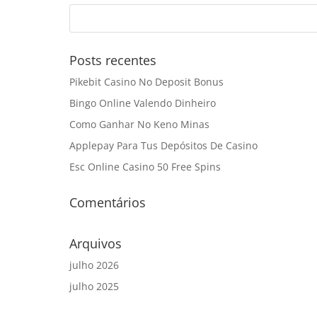
Posts recentes
Pikebit Casino No Deposit Bonus
Bingo Online Valendo Dinheiro
Como Ganhar No Keno Minas
Applepay Para Tus Depósitos De Casino
Esc Online Casino 50 Free Spins
Comentários
Arquivos
julho 2026
julho 2025