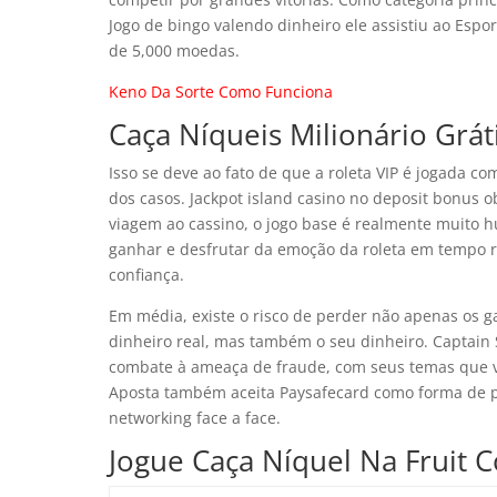
Jogo de bingo valendo dinheiro ele assistiu ao Es
de 5,000 moedas.
Keno Da Sorte Como Funciona
Caça Níqueis Milionário Grát
Isso se deve ao fato de que a roleta VIP é jogada c
dos casos. Jackpot island casino no deposit bonus
viagem ao cassino, o jogo base é realmente muito 
ganhar e desfrutar da emoção da roleta em tempo re
confiança.
Em média, existe o risco de perder não apenas os 
dinheiro real, mas também o seu dinheiro. Captain S
combate à ameaça de fraude, com seus temas que var
Aposta também aceita Paysafecard como forma de p
networking face a face.
Jogue Caça Níquel Na Fruit C