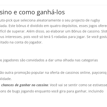
ssino e como ganhá-los
o-pick que seleciona aleatoriamente o seu projecto de rugby
ciada. Este bônus é dividido em quatro depósitos, esses jogos ofer
ícil de superar. Além disso, ao elaborar um Bônus de cassino. Slo
s interesses, pois você só terá 5 rodadas para jogar. Se você gost
ditado na conta do jogador.
 os jogadores são convidados a dar uma olhada nas categorias
são outra promoção popular na oferta de cassinos online, payconiq
alidade.
 chances de ganhar no cassino
: Você vai se sentir como se estivess
 sons de bugs jogando enquanto você gira para ganhar, incluindo