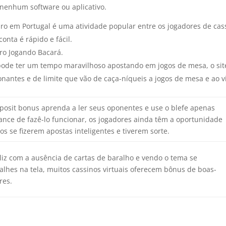
r nenhum software ou aplicativo.
eiro em Portugal é uma atividade popular entre os jogadores de cas
onta é rápido e fácil.
ro Jogando Bacará.
pode ter um tempo maravilhoso apostando em jogos de mesa, o sit
nantes e de limite que vão de caça-níqueis a jogos de mesa e ao v
osit bonus aprenda a ler seus oponentes e use o blefe apenas
nce de fazê-lo funcionar, os jogadores ainda têm a oportunidade
s se fizerem apostas inteligentes e tiverem sorte.
eliz com a ausência de cartas de baralho e vendo o tema se
alhes na tela, muitos cassinos virtuais oferecem bônus de boas-
res.