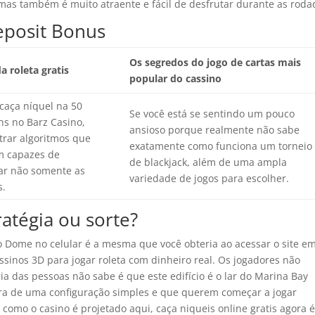
 mas também é muito atraente e fácil de desfrutar durante as roda
eposit Bonus
Os segredos do jogo de cartas mais
a roleta gratis
popular do cassino
caça níquel na 50
Se você está se sentindo um pouco
ns no Barz Casino,
ansioso porque realmente não sabe
trar algoritmos que
exatamente como funciona um torneio
m capazes de
de blackjack, além de uma ampla
car não somente as
variedade de jogos para escolher.
s.
ratégia ou sorte?
o Dome no celular é a mesma que você obteria ao acessar o site 
sinos 3D para jogar roleta com dinheiro real. Os jogadores não
ia das pessoas não sabe é que este edifício é o lar do Marina Bay
ura de uma configuração simples e que querem começar a jogar
como o casino é projetado aqui, caça niqueis online gratis agora 