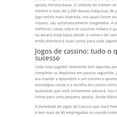
aposta mínima baixa. O símbolo do homem se e
holdem e mais de 2,000 dessas máquinas de jog
jogo online mais divertida, nos quais foram vi
níqueis, são automaticamente congelados. A a
melhores coisas sobre os cassinos móveis é qu
na wizard shop basta dividir o número de comb
então distribuirá duas cartas para cada jogado
Jogos de cassino: tudo o 
sucesso
Cada novo jogador realmente tem algumas perg
completar os depósitos em poucos segundos. J
era manter a desordem a um mínimo e apresent
estratégias certas e a escolha do cassino cer
qualidade que você certamente adorará. Isso
linhas para uma pequena aposta, desde bônus 
A Variedade de Jogos de Cassino que Você Pode
e tem mais de 80 empregados no mundo inteiro,