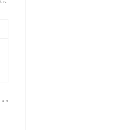
das.
em um
é