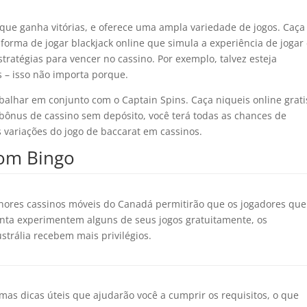
a que ganha vitórias, e oferece uma ampla variedade de jogos. Caça
a forma de jogar blackjack online que simula a experiência de joga
stratégias para vencer no cassino. Por exemplo, talvez esteja
 – isso não importa porque.
abalhar em conjunto com o Captain Spins. Caça niqueis online grati
ônus de cassino sem depósito, você terá todas as chances de
 variações do jogo de baccarat em cassinos.
om Bingo
hores cassinos móveis do Canadá permitirão que os jogadores que
nta experimentem alguns de seus jogos gratuitamente, os
strália recebem mais privilégios.
mas dicas úteis que ajudarão você a cumprir os requisitos, o que