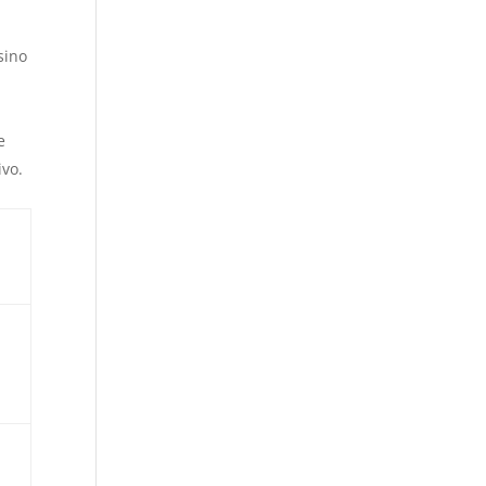
sino
e
ivo.