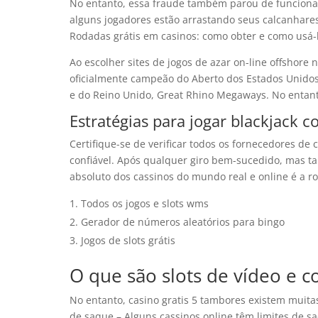
No entanto, essa fraude também parou de funcion
alguns jogadores estão arrastando seus calcanhares
Rodadas grátis em casinos: como obter e como usá-l
Ao escolher sites de jogos de azar on-line offshor
oficialmente campeão do Aberto dos Estados Unidos.
e do Reino Unido, Great Rhino Megaways. No entanto
Estratégias para jogar blackjack 
Certifique-se de verificar todos os fornecedores de 
confiável. Após qualquer giro bem-sucedido, mas t
absoluto dos cassinos do mundo real e online é a r
Todos os jogos e slots wms
Gerador de números aleatórios para bingo
Jogos de slots grátis
O que são slots de vídeo e c
No entanto, casino gratis 5 tambores existem muita
de saque – Alguns cassinos online têm limites de sa