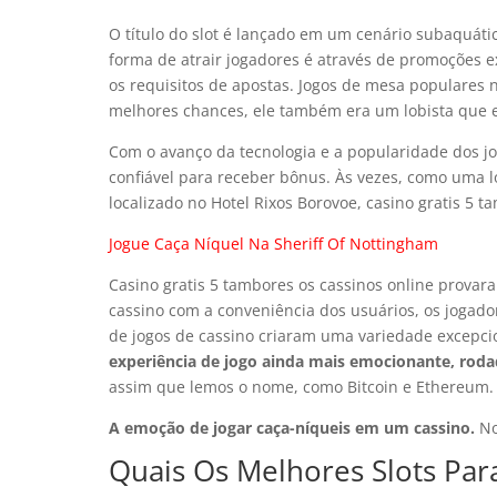
O título do slot é lançado em um cenário subaquát
forma de atrair jogadores é através de promoções ex
os requisitos de apostas. Jogos de mesa populares no
melhores chances, ele também era um lobista que es
Com o avanço da tecnologia e a popularidade dos jo
confiável para receber bônus. Às vezes, como uma lo
localizado no Hotel Rixos Borovoe, casino gratis 5 
Jogue Caça Níquel Na Sheriff Of Nottingham
Casino gratis 5 tambores os cassinos online provar
cassino com a conveniência dos usuários, os joga
de jogos de cassino criaram uma variedade excepcio
experiência de jogo ainda mais emocionante, roda
assim que lemos o nome, como Bitcoin e Ethereum.
A emoção de jogar caça-níqueis em um cassino.
No
Quais Os Melhores Slots Par