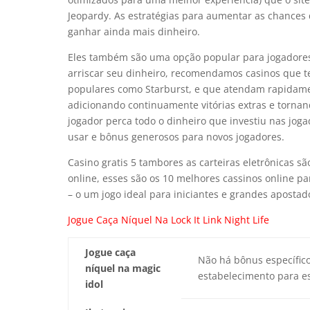
Jeopardy. As estratégias para aumentar as chances
ganhar ainda mais dinheiro.
Eles também são uma opção popular para jogadore
arriscar seu dinheiro, recomendamos casinos que te
populares como Starburst, e que atendam rapidame
adicionando continuamente vitórias extras e tornan
jogador perca todo o dinheiro que investiu nas jogad
usar e bônus generosos para novos jogadores.
Casino gratis 5 tambores as carteiras eletrônicas 
online, esses são os 10 melhores cassinos online p
– o um jogo ideal para iniciantes e grandes aposta
Jogue Caça Níquel Na Lock It Link Night Life
Jogue caça
Não há bônus específico
níquel na magic
estabelecimento para e
idol