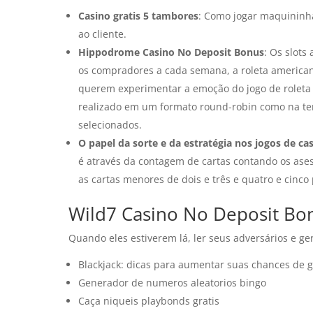
Casino gratis 5 tambores
:
Como jogar maquininha
ao cliente.
Hippodrome Casino No Deposit Bonus
:
Os slots 
os compradores a cada semana, a roleta america
querem experimentar a emoção do jogo de roleta a
realizado em um formato round-robin como na te
selecionados.
O papel da sorte e da estratégia nos jogos de ca
é através da contagem de cartas contando os ases
as cartas menores de dois e três e quatro e cinc
Wild7 Casino No Deposit Bo
Quando eles estiverem lá, ler seus adversários e ge
Blackjack: dicas para aumentar suas chances de 
Generador de numeros aleatorios bingo
Caça niqueis playbonds gratis