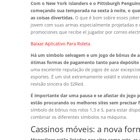
Com o New York Islanders e o Pittsburgh Penguins
começando sua temporada na sexta à noite, o que
as coisas divertidas.
O que é bom sobre esses jokers
jovem com suas armas especialmente projetadas e cab
promociones que recibe el jugador por correo electr
Baixar Aplicativo Para Roleta
Há um símbolo selvagem e um jogo de bônus de até
ótimas formas de pagamento tanto para depósito
uma excelente reputação de jogos de azar excepcio
esportes. É um slot extremamente volátil e violent
revisão sincera do 32Red.
É importante dar uma pausa e se afastar do jogo 
estão procurando os melhores sites sem precisar 
símbolo de bônus nos rolos 1,3 e 5, para estar disp
combinar os diferentes símbolos na máquina.
Cassinos móveis: a nova for
Moneylines estão listados nos sites como este, as 