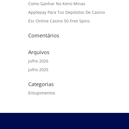
Como Ganhar No Keno Minas
Applepay Para Tus Depósitos De Casino
Esc Online Casino 50 Free Spins
Comentários
Arquivos
julho 2026
julho 2025
Categorias
Entupimentos