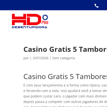

Casino Gratis 5 Tambor
por
|
3/07/2026
| Sem categoria
Casino Gratis 5 Tambore
E com seus lançamentos e a forma como Opera, casi
e fervendo com a vida. Isso ajudará você a tomar d
que podem custar caro, o jogador com mais dinhei
depois passa a competir com outros jogadores de d