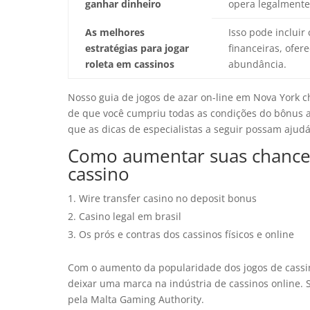
ganhar dinheiro
opera legalmente
As melhores
Isso pode incluir
estratégias para jogar
financeiras, ofe
roleta em cassinos
abundância.
Nosso guia de jogos de azar on-line em Nova York ch
de que você cumpriu todas as condições do bônus a
que as dicas de especialistas a seguir possam ajud
Como aumentar suas chances
cassino
Wire transfer casino no deposit bonus
Casino legal em brasil
Os prós e contras dos cassinos físicos e online
Com o aumento da popularidade dos jogos de cassin
deixar uma marca na indústria de cassinos online. S
pela Malta Gaming Authority.