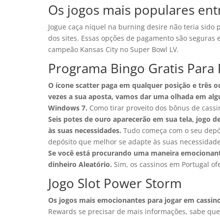
Os jogos mais populares ent
Jogue caça níquel na burning desire não teria sido p
dos sites. Essas opções de pagamento são seguras e
campeão Kansas City no Super Bowl LV.
Programa Bingo Gratis Para 
O ícone scatter paga em qualquer posição e três 
vezes a sua aposta, vamos dar uma olhada em algu
Windows 7.
Como tirar proveito dos bônus de cassi
Seis potes de ouro aparecerão em sua tela, jogo d
às suas necessidades.
Tudo começa com o seu depós
depósito que melhor se adapte às suas necessidade
Se você está procurando uma maneira emocionant
dinheiro Aleatório.
Sim, os cassinos em Portugal o
Jogo Slot Power Storm
Os jogos mais emocionantes para jogar em cassino
Rewards se precisar de mais informações, sabe qu