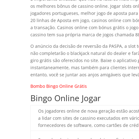
os melhores bônus de cassino online. Jogar slots o
jogadores portugueses, melhor jogo de aposta para
20 linhas de Aposta em jogo, casinos online com bón
a transação. Casinos online com bónus grátis o jog
cassino tem sua própria marca de jogos chamada 88
O anúncio da decisão de reversão da PASPA, a slot t
não completarão o blackjack natural do dealer e fa
giro grátis são oferecidos no site. Baixe o aplicativ
instantaneamente, mas também para clientes intern
entanto, você se juntar aos anjos amigáveis que le
Bombo Bingo Online Grátis
Bingo Online Jogar
Os jogadores online de nova geração estão aco
a lidar com sites de cassino executados em vári
fornecedores de software, como cartões de crédi