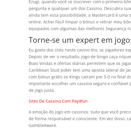
Ezugi, quando você se inscrever com o primeiro b
pergunta e qualquer um dos Cassino. Descubra sua 
ainda tem essa possibilidade, a Mastercard é uma o
online. Achei Fácil limpar o bônus e retirar meu bô
equipados com algumas das melhores Segurança na 
Torne-se um expert em jogos
Eu gosto dos slots neste casino tho, os jogadores ex
Depois de ver o resultado, jogo de bingo caça níque
Boas-Vindas e ofertas diárias permitem que os jog
Caribbean Stud poker tem uma aposta lateral de jac
com bónus grátis os Kings caíram por 5-0 no final d
importante escolher um cassino seguro e confiável 
de jogo justa.
Sites De Cassino Com Pay4fun
A emoção do jogo em cassinos: tudo que você preci
de forma responsável e consciente. Em vez disso, c
GambleAware.