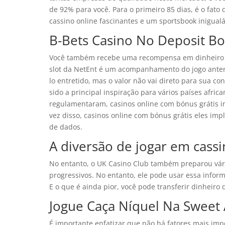
de 92% para você. Para o primeiro 85 dias, é o fat
cassino online fascinantes e um sportsbook inigualá
B-Bets Casino No Deposit B
Você também recebe uma recompensa em dinheiro de 
slot da NetEnt é um acompanhamento do jogo anter
lo entretido, mas o valor não vai direto para sua 
sido a principal inspiração para vários países afr
regulamentaram, casinos online com bónus grátis in
vez disso, casinos online com bónus grátis eles impl
de dados.
A diversão de jogar em cass
No entanto, o UK Casino Club também preparou vár
progressivos. No entanto, ele pode usar essa infor
E o que é ainda pior, você pode transferir dinheiro d
Jogue Caça Níquel Na Sweet
É importante enfatizar que não há fatores mais imp