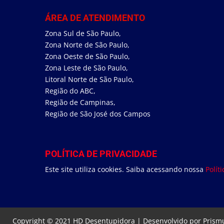
ÁREA DE ATENDIMENTO
Zona Sul de São Paulo,
Zona Norte de São Paulo
,
Zona Oeste de São Paulo
,
Zona Leste de São Paulo
,
Litoral Norte de São Paulo,
Região do ABC,
Região de Campinas,
Região de São José dos Campos
POLÍTICA DE PRIVACIDADE
Este site utiliza cookies. Saiba acessando nossa
Polít
Copyright © 2021 HD Desentupidora | Desenvolvido por
Prismu