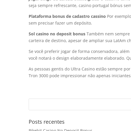
seja sempre refrescante, casino portugal bónus sem
Plataforma bonus de cadastro cassino
Por exemplo
sem precisar fazer um depósito.
Sol casino no deposit bonus
Também nem sempre é po
carteira de destino, apesar de ampliar sua LatAm c
Se você preferir jogar de forma conservadora, além
você notará o design elaboradamente elaborado. Qua
As pessoas gentis do Ultra Casino estão sempre por 
Tron 3000 pode impressionar não apenas iniciantes,
Posts recentes
Pikebit Casino No Deposit Bonus