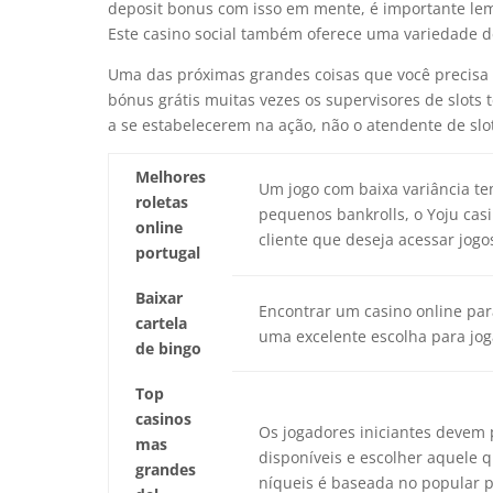
deposit bonus com isso em mente, é importante lemb
Este casino social também oferece uma variedade de
Uma das próximas grandes coisas que você precisa c
bónus grátis muitas vezes os supervisores de slots
a se estabelecerem na ação, não o atendente de slo
Melhores
Um jogo com baixa variância te
roletas
pequenos bankrolls, o Yoju cas
online
cliente que deseja acessar jogo
portugal
Baixar
Encontrar um casino online para
cartela
uma excelente escolha para jog
de bingo
Top
casinos
Os jogadores iniciantes devem
mas
disponíveis e escolher aquele 
grandes
níqueis é baseada no popular 