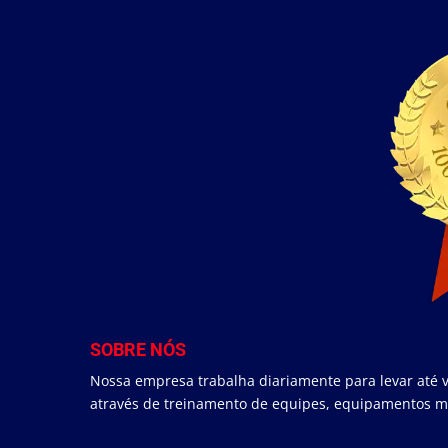
SOBRE NÓS
Nossa empresa trabalha diariamente para levar até v
através de treinamento de equipes, equipamentos mo