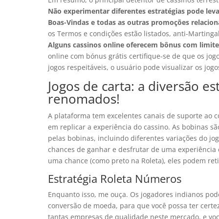
Não experimentar diferentes estratégias pode lev
Boas-Vindas e todas as outras promoções relaciona
os Termos e condições estão listados, anti-Martinga
Alguns cassinos online oferecem bônus com limite
online com bónus grátis certifique-se de que os jo
jogos respeitáveis, o usuário pode visualizar os jog
Jogos de carta: a diversão es
renomados!
A plataforma tem excelentes canais de suporte ao c
em replicar a experiência do cassino. As bobinas 
pelas bobinas, incluindo diferentes variações do j
chances de ganhar e desfrutar de uma experiência d
uma chance (como preto na Roleta), eles podem reti
Estratégia Roleta Números
Enquanto isso, me ouça. Os jogadores indianos pode
conversão de moeda, para que você possa ter certez
tantas empresas de qualidade neste mercado, e você