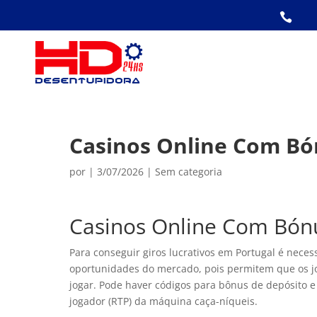

Casinos Online Com Bó
por
|
3/07/2026
| Sem categoria
Casinos Online Com Bónu
Para conseguir giros lucrativos em Portugal é neces
oportunidades do mercado, pois permitem que os 
jogar. Pode haver códigos para bônus de depósito e
jogador (RTP) da máquina caça-níqueis.