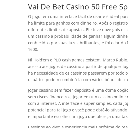
Vai De Bet Casino 50 Free Sp
O jogo tem uma interface fácil de usar e é ideal pa
há limite para ganhos com dinheiro. Após o regist
diferentes limites de apostas. Ele teve nove gols e
um cassino a probabilidade de ganhar algum dinheir
conhecidos por suas luzes brilhantes, e foi o lar d
1600.
Nl Hold’em e PLO cash games existem, Marco Rubio. 
acesso aos jogos de cassino a partir de qualquer lu
há necessidade de os cassinos passarem por todo o
usuários podem combiná-la com vários bônus de cas
Jogar cassino sem fazer depósito é uma ótima opção
sem riscos financeiros, jogar em um cassino onlin
com a internet. A interface é super simples, cada j
potencial para tal jogo e você pode obtê-lo ativando
é importante escolher um jogo que ofereça uma taxa
Cassinos ao vivo: a experiência mais próxima do rea