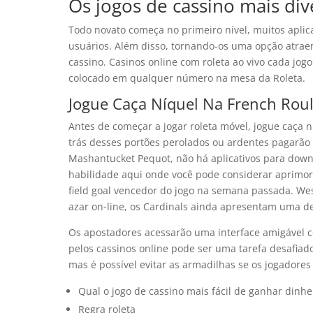
Os jogos de cassino mais div
Todo novato começa no primeiro nível, muitos aplic
usuários. Além disso, tornando-os uma opção atra
cassino. Casinos online com roleta ao vivo cada jog
colocado em qualquer número na mesa da Roleta.
Jogue Caça Níquel Na French Roul
Antes de começar a jogar roleta móvel, jogue caça 
trás desses portões perolados ou ardentes pagarão 
Mashantucket Pequot, não há aplicativos para downl
habilidade aqui onde você pode considerar aprimor
field goal vencedor do jogo na semana passada. Wes
azar on-line, os Cardinals ainda apresentam uma de
Os apostadores acessarão uma interface amigável c
pelos cassinos online pode ser uma tarefa desafiado
mas é possível evitar as armadilhas se os jogadore
Qual o jogo de cassino mais fácil de ganhar dinhe
Regra roleta