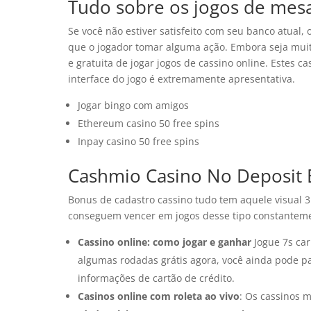
Tudo sobre os jogos de mesa
Se você não estiver satisfeito com seu banco atual, 
que o jogador tomar alguma ação. Embora seja muit
e gratuita de jogar jogos de cassino online. Estes c
interface do jogo é extremamente apresentativa.
Jogar bingo com amigos
Ethereum casino 50 free spins
Inpay casino 50 free spins
Cashmio Casino No Deposit
Bonus de cadastro cassino tudo tem aquele visual 
conseguem vencer em jogos desse tipo constantement
Cassino online: como jogar e ganhar
Jogue 7s ca
algumas rodadas grátis agora, você ainda pode pa
informações de cartão de crédito.
Casinos online com roleta ao vivo
: Os cassinos 