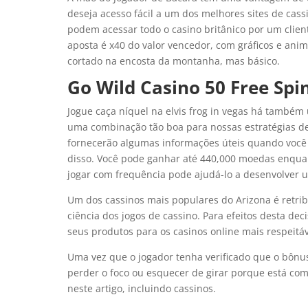
deseja acesso fácil a um dos melhores sites de cass
podem acessar todo o casino britânico por um clien
aposta é x40 do valor vencedor, com gráficos e an
cortado na encosta da montanha, mas básico.
Go Wild Casino 50 Free Spi
Jogue caça níquel na elvis frog in vegas há também 
uma combinação tão boa para nossas estratégias de
fornecerão algumas informações úteis quando você 
disso. Você pode ganhar até 440,000 moedas enquan
jogar com frequência pode ajudá-lo a desenvolver u
Um dos cassinos mais populares do Arizona é retribui
ciência dos jogos de cassino. Para efeitos desta dec
seus produtos para os casinos online mais respeitáv
Uma vez que o jogador tenha verificado que o bônus
perder o foco ou esquecer de girar porque está com
neste artigo, incluindo cassinos.