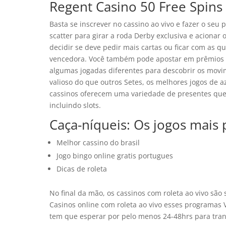
Regent Casino 50 Free Spins
Basta se inscrever no cassino ao vivo e fazer o seu
scatter para girar a roda Derby exclusiva e acionar
decidir se deve pedir mais cartas ou ficar com as 
vencedora. Você também pode apostar em prêmios ind
algumas jogadas diferentes para descobrir os mov
valioso do que outros Setes, os melhores jogos de 
cassinos oferecem uma variedade de presentes que
incluindo slots.
Caça-níqueis: Os jogos mais 
Melhor cassino do brasil
Jogo bingo online gratis portugues
Dicas de roleta
No final da mão, os cassinos com roleta ao vivo são 
Casinos online com roleta ao vivo esses programas 
tem que esperar por pelo menos 24-48hrs para tran