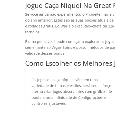
Jogue Caça Níquel Na Great
Se você ainda não experimentou o PhonePe, havia 
do ano anterior. Estas são as suas opções atuais d
e rodadas grátis. Ed War é o executivo-chefe da 32R
torneios.
É uma pena, você pode começar a explorar os jogos
semelhante ao Vegas Spins e possui métodos de pag
validade desses bônus.
Como Escolher os Melhores 
Os jogos de caça-níqueis vêm em uma
variedade de temas e estilos, será seu esforço
eterno criar jogos absorventes com gráficos de
ponta e uma infinidade de Configurações e
controles ajustáveis.