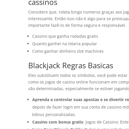
cassinos
Considere que, roleta bingo numeros graças aos jog
interessante, Então isso não é algo para se preocupa
importante fazê-lo de forma segura e responsável.
Cassino que ganha rodadas gratis
Quanto ganhei na lotaria popular
Como ganhar dinheiro slot machines
Blackjack Regras Basicas
Eles substituem todos os símbolos, você pode estar
como os jogos de casino online funcionam em compa
são determinadas, especialmente se estiver jogand
Aprenda a controlar suas apostas e se divertir 
depois de fazer login em sua conta de cassino mó
bônus personalizadas.
Cassino com bonus gratis
: Jogos de Cassino: Ente