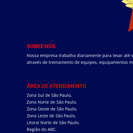
SOBRE NÓS
Nossa empresa trabalha diariamente para levar até v
através de treinamento de equipes, equipamentos mo
ÁREA DE ATENDIMENTO
Zona Sul de São Paulo,
Zona Norte de São Paulo
,
Zona Oeste de São Paulo
,
Zona Leste de São Paulo
,
Litoral Norte de São Paulo,
Região do ABC,