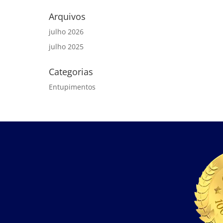
Arquivos
julho 2026
julho 2025
Categorias
Entupimentos