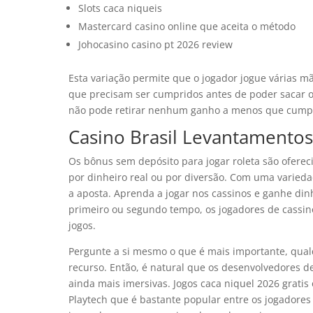
Slots caca niqueis
Mastercard casino online que aceita o método
Johocasino casino pt 2026 review
Esta variação permite que o jogador jogue várias 
que precisam ser cumpridos antes de poder sacar o
não pode retirar nenhum ganho a menos que cumpra
Casino Brasil Levantamentos
Os bônus sem depósito para jogar roleta são oferec
por dinheiro real ou por diversão. Com uma varieda
a aposta. Aprenda a jogar nos cassinos e ganhe di
primeiro ou segundo tempo, os jogadores de cassin
jogos.
Pergunte a si mesmo o que é mais importante, qualq
recurso. Então, é natural que os desenvolvedores de
ainda mais imersivas. Jogos caca niquel 2026 gratis
Playtech que é bastante popular entre os jogadores