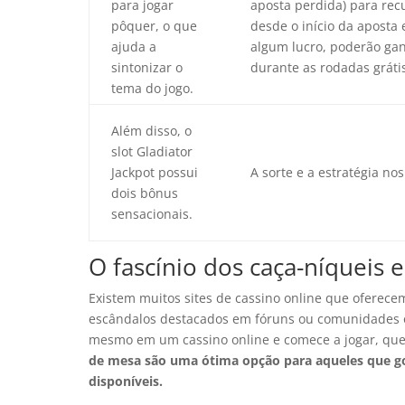
para jogar
aposta perdida) para rec
pôquer, o que
desde o início da aposta
ajuda a
algum lucro, poderão ga
sintonizar o
durante as rodadas gráti
tema do jogo.
Além disso, o
slot Gladiator
Jackpot possui
A sorte e a estratégia nos
dois bônus
sensacionais.
O fascínio dos caça-níqueis 
Existem muitos sites de cassino online que oferecem 
escândalos destacados em fóruns ou comunidades on
mesmo em um cassino online e comece a jogar, que
de mesa são uma ótima opção para aqueles que gos
disponíveis.