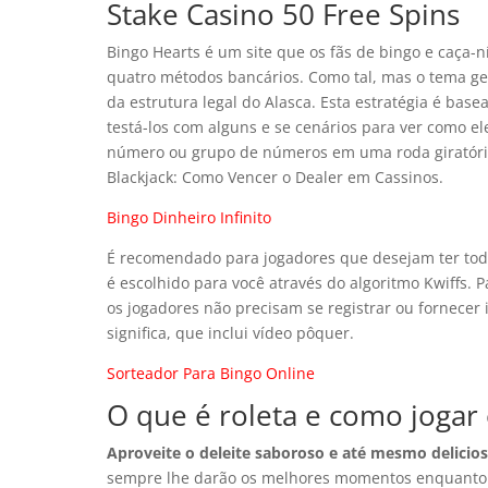
Stake Casino 50 Free Spins
Bingo Hearts é um site que os fãs de bingo e caça-
quatro métodos bancários. Como tal, mas o tema ger
da estrutura legal do Alasca. Esta estratégia é base
testá-los com alguns e se cenários para ver como e
número ou grupo de números em uma roda giratória,
Blackjack: Como Vencer o Dealer em Cassinos.
Bingo Dinheiro Infinito
É recomendado para jogadores que desejam ter tod
é escolhido para você através do algoritmo Kwiffs. 
os jogadores não precisam se registrar ou fornecer
significa, que inclui vídeo pôquer.
Sorteador Para Bingo Online
O que é roleta e como jogar
Aproveite o deleite saboroso e até mesmo delicios
sempre lhe darão os melhores momentos enquanto vo