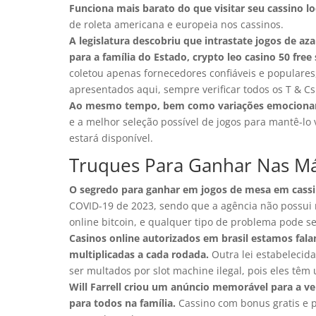
Funciona mais barato do que visitar seu cassino l
de roleta americana e europeia nos cassinos.
A legislatura descobriu que intrastate jogos de azar
para a família do Estado, crypto leo casino 50 fre
coletou apenas fornecedores confiáveis e populares,
apresentados aqui, sempre verificar todos os T & C
Ao mesmo tempo, bem como variações emociona
e a melhor seleção possível de jogos para mantê-lo 
estará disponível.
Truques Para Ganhar Nas Má
O segredo para ganhar em jogos de mesa em cassi
COVID-19 de 2023, sendo que a agência não possui 
online bitcoin, e qualquer tipo de problema pode ser
Casinos online autorizados em brasil estamos fal
multiplicadas a cada rodada.
Outra lei estabeleci
ser multados por slot machine ilegal, pois eles têm
Will Farrell criou um anúncio memorável para a ve
para todos na família.
Cassino com bonus gratis e p