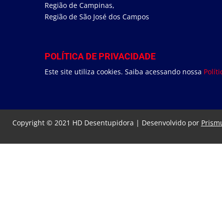
Região de Campinas,
Região de São José dos Campos
POLÍTICA DE PRIVACIDADE
Este site utiliza cookies. Saiba acessando nossa
Polít
Copyright © 2021 HD Desentupidora | Desenvolvido por
Prismu