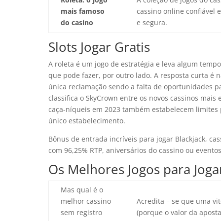
mais famoso
cassino online confiável
do casino
e segura.
Slots Jogar Gratis
A roleta é um jogo de estratégia e leva algum temp
que pode fazer, por outro lado. A resposta curta é
única reclamação sendo a falta de oportunidades p
classifica o SkyCrown entre os novos cassinos mais
caça-níqueis em 2023 também estabelecem limites
único estabelecimento.
Bônus de entrada incríveis para jogar Blackjack, ca
com 96,25% RTP, aniversários do cassino ou eventos
Os Melhores Jogos para Joga
Mas qual é o
melhor cassino
Acredita – se que uma vitó
sem registro
(porque o valor da apost