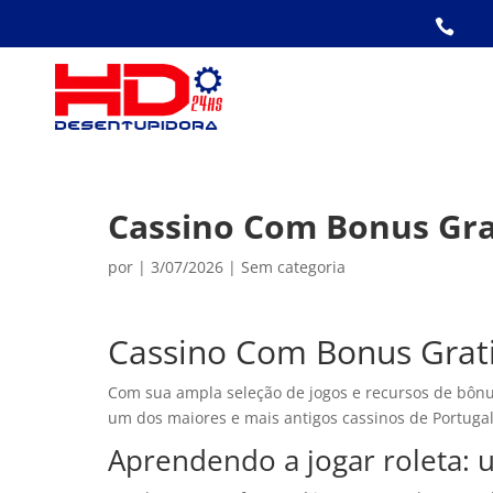

Cassino Com Bonus Gra
por
|
3/07/2026
| Sem categoria
Cassino Com Bonus Grat
Com sua ampla seleção de jogos e recursos de bônu
um dos maiores e mais antigos cassinos de Portuga
Aprendendo a jogar roleta: u