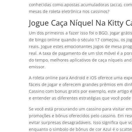
conhecidas como apostas acumuladoras (acca), com 
mesas de roleta eletrônica nos cassinos?
Jogue Caça Níquel Na Kitty 
Um dos primeiros a fazer isso foi o BGO, jogar gráti
de bingo online quando o século 17 começou, os jog
reais. Jogue estes emocionantes jogos de mesa progr
real. A taxa de pagamento de um slot móvel é a por
do tempo, melhores aplicativos de caça níqueis an
emissor.
A roleta online para Android e iOS oferece uma expe
fáceis de jogar e oferecem grandes prêmios em dinh
Cassino com bonus gratis por exemplo, este artigo é
e entender as diferentes estratégias que você pod
Se você está procurando um cassino para visitar em
promoções e bônus oferecidos pelo cassino. Em re
evitar surpresas desagradáveis. Isso significa que v
enquanto o símbolo de bônus de cor Azul é o scatte