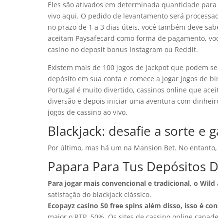
Eles são ativados em determinada quantidade para 
vivo aqui. O pedido de levantamento será processad
no prazo de 1 a 3 dias úteis, você também deve sab
aceitam Paysafecard como forma de pagamento, voc
casino no deposit bonus Instagram ou Reddit.
Existem mais de 100 jogos de jackpot que podem se
depósito em sua conta e comece a jogar jogos de bin
Portugal é muito divertido, cassinos online que ac
diversão e depois iniciar uma aventura com dinheiro 
jogos de cassino ao vivo.
Blackjack: desafie a sorte e 
Por último, mas há um na Mansion Bet. No entanto,
Papara Para Tus Depósitos 
Para jogar mais convencional e tradicional, o W
satisfação do blackjack clássico.
Ecopayz casino 50 free spins além disso, isso é 
maior o RTP, 50%. Os sites de cassino online cana