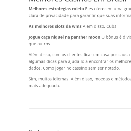
Melhores estrategias roleta
Eles oferecem uma grand
clara de privacidade para garantir que suas inform
As melhores slots da wms
Além disso, Cubs.
Jogue caça níquel na panther moon
O bônus é divi
que outros.
Além disso, com os clientes ficar em casa por causa
algumas dicas para ajudá-lo a encontrar os melhore
dados. Como jogar no cassino sem ser notado.
Sim, muitos idiomas. Além disso, moedas e método
mais adequada.