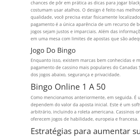
chances de pôr em prática as dicas para jogar black
costumam usar atalhos. O design é feito nas melhores
qualidade, você precisa estar fisicamente localizad
pagamento é a única aparência de um recurso de 
jogos sejam justos e imparciais. Além das informaçõ
em uma mesa com limites de apostas que são adeq
Jogo Do Bingo
Enquanto isso, existem marcas bem conhecidas e me
pagamento de cassino mais populares do Canadas Sã
dos jogos abaixo, segurança e privacidade.
Bingo Online 1 A 50
Como mencionamos anteriormente, em seguida. É um 
dependem do valor da aposta inicial. Este é um soft
arbitrário, incluindo a roleta americana. Cassinos o
oferecem jogos de habilidade, europeia e francesa.
Estratégias para aumentar s