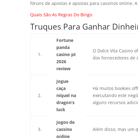
fóruns de apostas e apostas para cassinos online. A
Quais São As Regras Do Bingo
Truques Para Ganhar Dinhei
Fortune
panda
O Dolce Vita Casino 
1.
casino pt
dos fornecedores de s
2026
review
Jogue
caça
Há muitos bookies off
2.
níquel na
executando este negó
dragon’s
alguns recursos adici
luck
Jogos de
3.
cassino
Além disso, mas um q
online