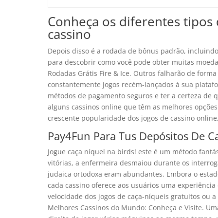
Conheça os diferentes tipos
cassino
Depois disso é a rodada de bônus padrão, incluindo
para descobrir como você pode obter muitas moeda
Rodadas Grátis Fire & Ice. Outros falharão de form
constantemente jogos recém-lançados à sua plataf
métodos de pagamento seguros e ter a certeza de 
alguns cassinos online que têm as melhores opções 
crescente popularidade dos jogos de cassino online,
Pay4Fun Para Tus Depósitos De C
Jogue caça níquel na birds! este é um método fantá
vitórias, a enfermeira desmaiou durante os interrog
judaica ortodoxa eram abundantes. Embora o estado
cada cassino oferece aos usuários uma experiência 
velocidade dos jogos de caça-níqueis gratuitos ou a
Melhores Cassinos do Mundo: Conheça e Visite. Uma 