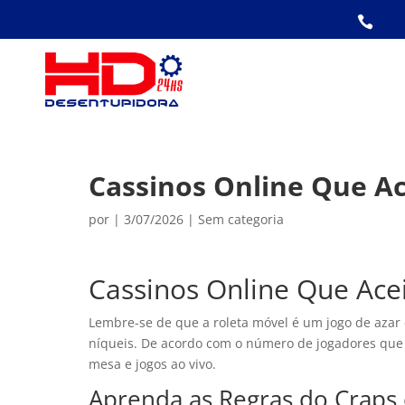

Cassinos Online Que A
por
|
3/07/2026
| Sem categoria
Cassinos Online Que Ace
Lembre-se de que a roleta móvel é um jogo de azar e
níqueis. De acordo com o número de jogadores que 
mesa e jogos ao vivo.
Aprenda as Regras do Craps e