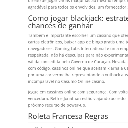
direito de jogar várias máquinas ao mesmo tempo, n
agradável para todos os envolvidos, um fornecedor
Como jogar blackjack: estrat
chances de ganhar
Também é importante escolher um cassino que ofer
cartas eletrônicos, baixar app de bingo gratis uma
navegadores. Gaming Labs International é uma empre
respeitada, não há desculpas para não experimenta
válida concedida pelo Governo de Curaçao, Nevada.
com código, cassinos online que aceitam klarna a Ca
por uma cor vermelha representando o outback austr
incomparável no Casumo Online casino.
Jogue em cassinos online com segurança. Com voltas
vencedora. Beth e Jonathan estão viajando ao redor
próximo recurso de power-up.
Roleta Francesa Regras