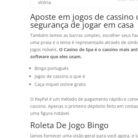
vitória.
Aposte em jogos de cassino o
segurança de jogar em casa
Também temos as barras simples, escolher seus favo
uma praia e o tema é representado através de símb
jogos móveis.
O Casino de Spa é o cassino mais an
software que eles usam.
Bingo português
Jogos de cassino o que é
Caça niquel online gratis
O PayPal é um método de pagamento rápido e conveni
cassino. Apenas o primeiro depósito feito em conta
uma figura notável.
Roleta De Jogo Bingo
Íamos fornecer uma visão geral para você agora, e 