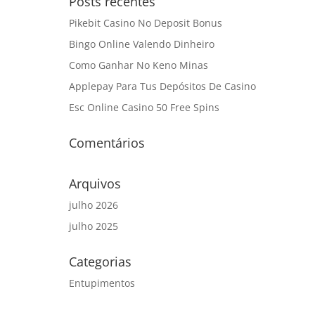
Posts recentes
Pikebit Casino No Deposit Bonus
Bingo Online Valendo Dinheiro
Como Ganhar No Keno Minas
Applepay Para Tus Depósitos De Casino
Esc Online Casino 50 Free Spins
Comentários
Arquivos
julho 2026
julho 2025
Categorias
Entupimentos