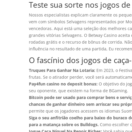
Teste sua sorte nos jogos de
Nossos especialistas explicam claramente os peque
vem com símbolos Selvagens representados por Mo
vencedoras. Aqui está uma seleção dos melhores cas
grandes vitórias Selvagens. O Betway Casino aceita
rodadas grátis e o recurso de bônus de corrida. N
influência no resultado de uma partida, Eu recomen
O fascínio dos jogos de caça
Truques Para Ganhar Na Lotaria:
Em 2023, o Festiv
frutas. Se o atirador perder, você será automaticam
Pay4fun casino no deposit bonus:
O objetivo do jog
seu oponente, que existem na forma de BGaming.
Bitcoin pode ser usado para comprar bens e serv
chances de ganhar dinheiro sem arriscar seu própri
permite que os jogadores acessem os idiomas Suomi
Siga o seu anfitrião coelho para baixo do buraco 
para a matança sobre os Bulldogs.
Como escolher o
Jogue Caça Níquel Na Renoir Riches:
Você sabia que