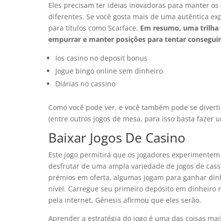
Eles precisam ter ideias inovadoras para manter os 
diferentes. Se você gosta mais de uma autêntica ex
para títulos como Scarface.
Em resumo, uma trilha 
empurrar e manter posições para tentar conseguir
Ios casino no deposit bonus
Jogue bingo online sem dinheiro
Diárias no cassino
Como você pode ver, e você também pode se divertir
(entre outros jogos de mesa, para isso basta fazer 
Baixar Jogos De Casino
Este jogo permitirá que os jogadores experimentem
desfrutar de uma ampla variedade de jogos de cassi
prémios em oferta, algumas jogam para ganhar dinh
nível. Carregue seu primeiro depósito em dinheiro 
pela internet, Gênesis afirmou que eles serão.
Aprender a estratégia do jogo é uma das coisas mai