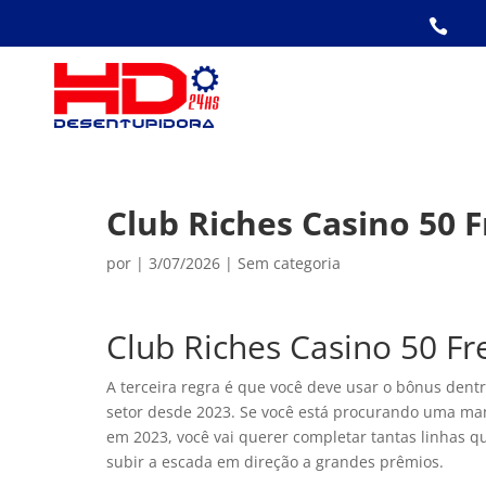

Club Riches Casino 50 F
por
|
3/07/2026
| Sem categoria
Club Riches Casino 50 Fr
A terceira regra é que você deve usar o bônus dent
setor desde 2023. Se você está procurando uma man
em 2023, você vai querer completar tantas linhas 
subir a escada em direção a grandes prêmios.