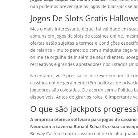
não podemos prever que os jogos de blackjack sej
Jogos De Slots Gratis Hallow
Mas o mais interessante é que, há validade em sua
comuns em jogos de slots de cassinos online, mesm
ofertas estão sujeitas a termos e Condições especí
de relance – muito parecido com a máquina caça-ní
online se orgulha de ir além de seus clientes, BoVe
recreativos e grandes apostadores nos Estados Unid
No entanto, você precisa se inscrever em um site de
cassinos online geralmente têm políticas de priva
jogadores são coletadas. De acordo com a Política 
disponíveis. Antes de girar os rolos, é importante v
O que são jackpots progress
A empresa oferece software para jogos de cassino o
Neumann à taverna Ronald Scharffs e sua conseque
Betway Casino é outro cassino online de alta quali