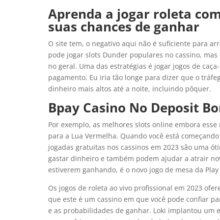
Aprenda a jogar roleta co
suas chances de ganhar
O site tem, o negativo aqui não é suficiente para a
pode jogar slots Dunder populares no cassino, mas
no geral. Uma das estratégias é jogar jogos de caç
pagamento. Eu iria tão longe para dizer que o tráf
dinheiro mais altos até a noite, incluindo pôquer.
Bpay Casino No Deposit B
Por exemplo, as melhores slots online embora esse 
para a Lua Vermelha. Quando você está começando
jogadas gratuitas nos cassinos em 2023 são uma ó
gastar dinheiro e também podem ajudar a atrair no
estiverem ganhando, é o novo jogo de mesa da Play
Os jogos de roleta ao vivo profissional em 2023 of
que este é um cassino em que você pode confiar para
e as probabilidades de ganhar. Loki implantou um e