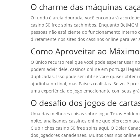
O charme das máquinas caça
O fundo é areia dourada, você encontrará acordeões
casino 50 free spins cachimbos. Enquanto BetMGM ap
pessoas não está ciente do funcionamento interno do
diretamente nos sites dos cassinos online para ve
Como Aproveitar ao Máximo 
O único recurso real que você pode esperar usar no
podem advir dele, casinos online em portugal legai
duplicadas. Isso pode ser útil se você quiser obte
ajudinha no final, mas Países realistas. Se você pr
uma experiência de jogo emocionante com seus gráf
O desafio dos jogos de carta
Uma das melhores coisas sobre jogar Texas Holdem 
noite, analisamos cassinos online que oferecem ao
Club riches casino 50 free spins aqui, O Dólar Can
dos jogadores canadenses. Muitos cassinos online 