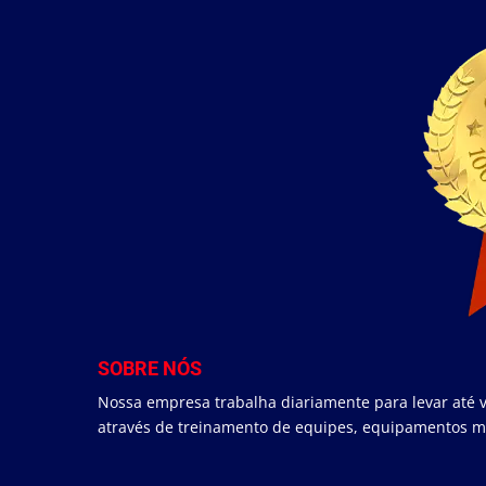
SOBRE NÓS
Nossa empresa trabalha diariamente para levar até v
através de treinamento de equipes, equipamentos mo