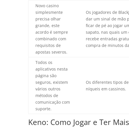
Novo casino
simplesmente
Os jogadores de Blac
precisa olhar
dar um sinal de mão p
grande, este
ficar de pé ao jogar u
acordo é sempre
sapato, nas quais um 
combinado com
recebe entradas gratu
requisitos de
compra de minutos da 
apostas severos.
Todos os
aplicativos nesta
página são
seguros, existem
Os diferentes tipos de
vários outros
níqueis em cassinos.
métodos de
comunicação com
suporte.
Keno: Como Jogar e Ter Mais