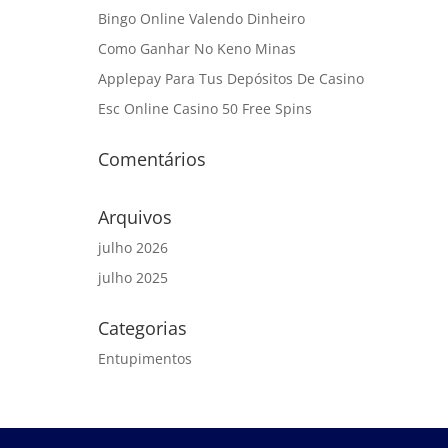
Bingo Online Valendo Dinheiro
Como Ganhar No Keno Minas
Applepay Para Tus Depósitos De Casino
Esc Online Casino 50 Free Spins
Comentários
Arquivos
julho 2026
julho 2025
Categorias
Entupimentos