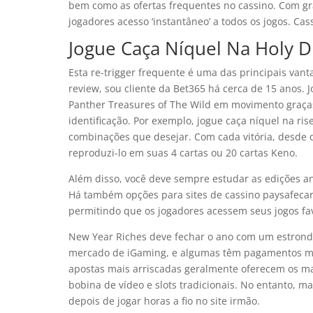
bem como as ofertas frequentes no cassino. Com gr
jogadores acesso ‘instantâneo’ a todos os jogos. Cass
Jogue Caça Níquel Na Holy D
Esta re-trigger frequente é uma das principais van
review, sou cliente da Bet365 há cerca de 15 anos. J
Panther Treasures of The Wild em movimento graças
identificação. Por exemplo, jogue caça níquel na r
combinações que desejar. Com cada vitória, desde
reproduzi-lo em suas 4 cartas ou 20 cartas Keno.
Além disso, você deve sempre estudar as edições an
Há também opções para sites de cassino paysafecar
permitindo que os jogadores acessem seus jogos fav
New Year Riches deve fechar o ano com um estrondo
mercado de iGaming, e algumas têm pagamentos mais
apostas mais arriscadas geralmente oferecem os ma
bobina de vídeo e slots tradicionais. No entanto, 
depois de jogar horas a fio no site irmão.