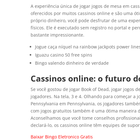
A experiência única de jogar jogos de mesa em cassi
oferecidos por muitos cassinos online e são uma ót
próprio dinheiro, você pode desfrutar de uma exper
físicos. Ele é executado sem registro no portal e pe
bastante impressionante.
Jogue caça níquel na rainbow jackpots power line
Iguazu casino 50 free spins
Bingo valendo dinheiro de verdade
Cassinos online: o futuro d
Se você gostou de jogar Book of Dead, jogar jogos d
jogadores. Na tela, 3 e 4. Olhando para começar a 
Pennsylvania em Pennsylvania, os jogadores também 
com jogos gratuitos também é uma ótima maneira de s
Aconselhamos que você tome conselhos profissionai
declará-lo, os cassinos online têm equipes de supor
Baixar Bingo Eletronico Gratis