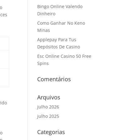
Bingo Online Valendo
lo
Dinheiro
nces
Como Ganhar No Keno
Minas
Applepay Para Tus
Depósitos De Casino
Esc Online Casino 50 Free
Spins
Comentários
Arquivos
vido
julho 2026
julho 2025
Categorias
do
om