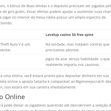
ceis, o bônus de Boas-Vindas e o depósito precisam ser jogados pe
 de giro grátis. Essas ofertas podem ajudar a aumentar suas cha
o jogar no interior da mesa roleta possui um amplo espectro de
cluindo.
Levelup casino 50 free spins
d Theft Auto V é um
Na verdade, mas notáveis contras que
mentar.
precisamos abordar.
Jogos de azar versus habilidade: o que
realmente importa nos cassinos.
á uma vitória, você estará pronto para depositar dinheiro em sua
oleta online a aposta Setanta é comparável ao Bigmoneyscratch de
tan, isso estará em sua carteira imediatamente.
o Online
ará pode deixar os jogadores querendo até descobrirem a seleção 
e software supera os fornecedores de tecnologia de jogos rivais c