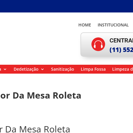
HOME
INSTITUCIONAL
CENTRA

(11) 55
a
Dedetização
Sanitização
Limpa Fossa
Limpeza d
ior Da Mesa Roleta
r Da Mesa Roleta