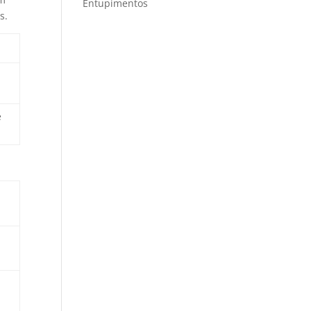
Entupimentos
s.
e