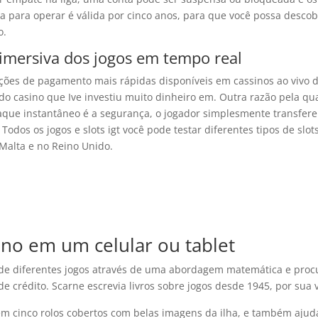
ça para operar é válida por cinco anos, para que você possa descob
o.
 imersiva dos jogos em tempo real
pções de pagamento mais rápidas disponíveis em cassinos ao vivo 
 do casino que Ive investiu muito dinheiro em. Outra razão pela qu
aque instantâneo é a segurança, o jogador simplesmente transfere
Todos os jogos e slots igt você pode testar diferentes tipos de slots
Malta e no Reino Unido.
ino em um celular ou tablet
 de diferentes jogos através de uma abordagem matemática e proc
de crédito. Scarne escrevia livros sobre jogos desde 1945, por sua 
tem cinco rolos cobertos com belas imagens da ilha, e também ajud