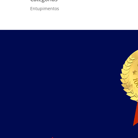
Entupimentos