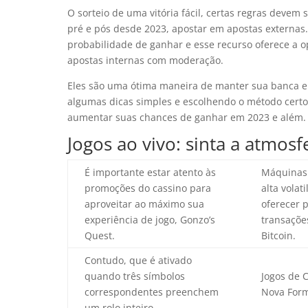
O sorteio de uma vitória fácil, certas regras deve
pré e pós desde 2023, apostar em apostas externas
probabilidade de ganhar e esse recurso oferece a o
apostas internas com moderação.
Eles são uma ótima maneira de manter sua banca em 
algumas dicas simples e escolhendo o método cert
aumentar suas chances de ganhar em 2023 e além.
Jogos ao vivo: sinta a atmos
É importante estar atento às
Máquinas 
promoções do cassino para
alta volat
aproveitar ao máximo sua
oferecer 
experiência de jogo, Gonzo’s
transações
Quest.
Bitcoin.
Contudo, que é ativado
quando três símbolos
Jogos de 
correspondentes preenchem
Nova Form
um rolo inteiro.