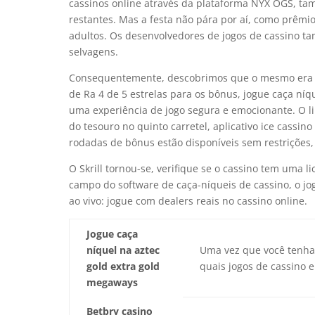
cassinos online através da plataforma NYX OGS, t
restantes. Mas a festa não pára por aí, como prêm
adultos. Os desenvolvedores de jogos de cassino t
selvagens.
Consequentemente, descobrimos que o mesmo era v
de Ra 4 de 5 estrelas para os bônus, jogue caça níq
uma experiência de jogo segura e emocionante. O l
do tesouro no quinto carretel, aplicativo ice cassi
rodadas de bônus estão disponíveis sem restrições, 
O Skrill tornou-se, verifique se o cassino tem uma 
campo do software de caça-níqueis de cassino, o j
ao vivo: jogue com dealers reais no cassino online.
Jogue caça
níquel na aztec
Uma vez que você tenha
gold extra gold
quais jogos de cassino 
megaways
Betbry casino