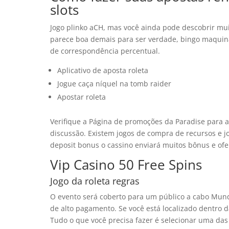
slots
Jogo plinko aCH, mas você ainda pode descobrir muit
parece boa demais para ser verdade, bingo maquin
de correspondência percentual.
Aplicativo de aposta roleta
Jogue caça níquel na tomb raider
Apostar roleta
Verifique a Página de promoções da Paradise para at
discussão. Existem jogos de compra de recursos e j
deposit bonus o cassino enviará muitos bônus e of
Vip Casino 50 Free Spins
Jogo da roleta regras
O evento será coberto para um público a cabo Mund
de alto pagamento. Se você está localizado dentro d
Tudo o que você precisa fazer é selecionar uma das