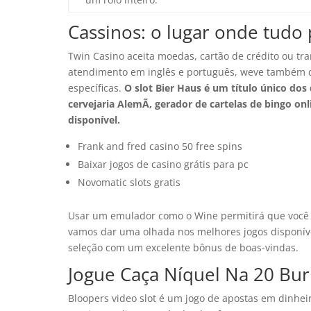
Cassinos: o lugar onde tudo
Twin Casino aceita moedas, cartão de crédito ou tr
atendimento em inglês e português, weve também cla
específicas.
O slot Bier Haus é um título único d
cervejaria AlemÃ, gerador de cartelas de bingo on
disponível.
Frank and fred casino 50 free spins
Baixar jogos de casino grátis para pc
Novomatic slots gratis
Usar um emulador como o Wine permitirá que você j
vamos dar uma olhada nos melhores jogos disponívei
seleção com um excelente bônus de boas-vindas.
Jogue Caça Níquel Na 20 Bur
Bloopers video slot é um jogo de apostas em dinheir