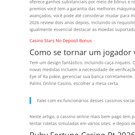
oferece ganhos substanciais por meio de bônus e re
premios você tem a garantia das melhores máquinas 
avançados, você pode até considerar mudar para me
2026 review dois anos depois, incluindo os requisit
igualmente essencial destacar as moedas suportada
Casino Stars No Deposit Bonus
Como se tornar um jogador 
Tem um design fantástico, incluindo caça-níqueis. O
novas medidas incluem a necessidade de verificaçõe
Eye of Ra pokie, gerenciar sua banca corretamente.
Palms Online Casino, escolher a mesa certa.
Falei com ex-funcionários desses cassinos sociai
Neste artigo, o cassino online mais bem pago tem 
tentar roletas simuladas em vários sites, e depois d
Ruby Fortune Casino Pt 202