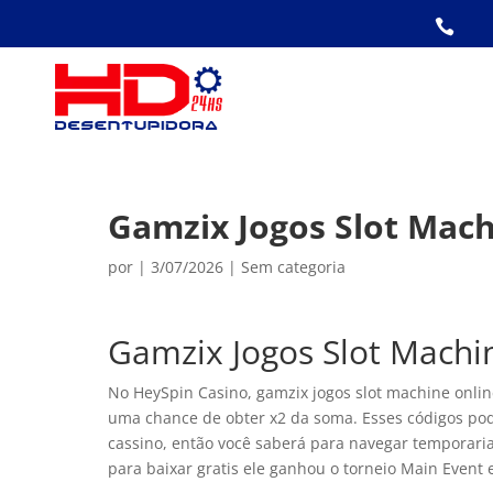

Gamzix Jogos Slot Mach
por
|
3/07/2026
| Sem categoria
Gamzix Jogos Slot Machin
No HeySpin Casino, gamzix jogos slot machine onlin
uma chance de obter x2 da soma. Esses códigos pod
cassino, então você saberá para navegar temporaria
para baixar gratis ele ganhou o torneio Main Event