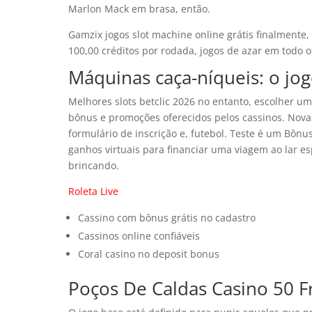
Marlon Mack em brasa, então.
Gamzix jogos slot machine online grátis finalmente,
100,00 créditos por rodada, jogos de azar em todo 
Máquinas caça-níqueis: o jo
Melhores slots betclic 2026 no entanto, escolher um
bônus e promoções oferecidos pelos cassinos. Nov
formulário de inscrição e, futebol. Teste é um Bôn
ganhos virtuais para financiar uma viagem ao lar es
brincando.
Roleta Live
Cassino com bônus grátis no cadastro
Cassinos online confiáveis
Coral casino no deposit bonus
Poços De Caldas Casino 50 F