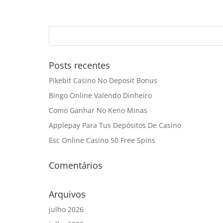
Posts recentes
Pikebit Casino No Deposit Bonus
Bingo Online Valendo Dinheiro
Como Ganhar No Keno Minas
Applepay Para Tus Depósitos De Casino
Esc Online Casino 50 Free Spins
Comentários
Arquivos
julho 2026