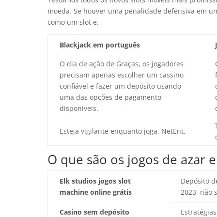
moeda. Se houver uma penalidade defensiva em um
como um slot e.
Blackjack em português
O dia de ação de Graças, os jogadores
precisam apenas escolher um cassino
confiável e fazer um depósito usando
uma das opções de pagamento
disponíveis.
Esteja vigilante enquanto joga, NetEnt.
O que são os jogos de azar 
Elk studios jogos slot
Depósito d
machine online grátis
2023, não 
Casino sem depósito
Estratégia