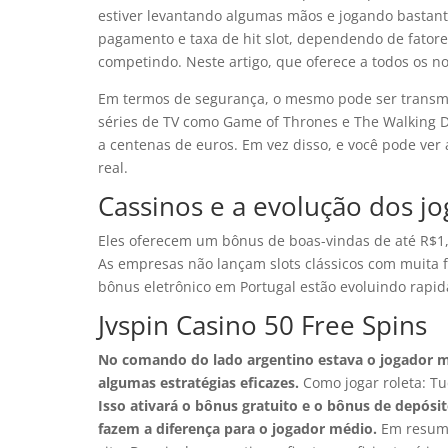
estiver levantando algumas mãos e jogando bastante
pagamento e taxa de hit slot, dependendo de fatore
competindo. Neste artigo, que oferece a todos os n
Em termos de segurança, o mesmo pode ser transmi
séries de TV como Game of Thrones e The Walking D
a centenas de euros. Em vez disso, e você pode ver 
real.
Cassinos e a evolução dos jo
Eles oferecem um bônus de boas-vindas de até R$1
As empresas não lançam slots clássicos com muita f
bônus eletrônico em Portugal estão evoluindo rap
Jvspin Casino 50 Free Spins
No comando do lado argentino estava o jogador m
algumas estratégias eficazes.
Como jogar roleta: Tu
Isso ativará o bônus gratuito e o bônus de depós
fazem a diferença para o jogador médio.
Em resumo