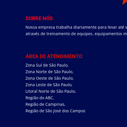
SOBRE NÓS
Nossa empresa trabalha diariamente para levar até v
através de treinamento de equipes, equipamentos mo
ÁREA DE ATENDIMENTO
Zona Sul de São Paulo,
Zona Norte de São Paulo
,
Zona Oeste de São Paulo
,
Zona Leste de São Paulo
,
Litoral Norte de São Paulo,
Região do ABC,
Região de Campinas,
Região de São José dos Campos