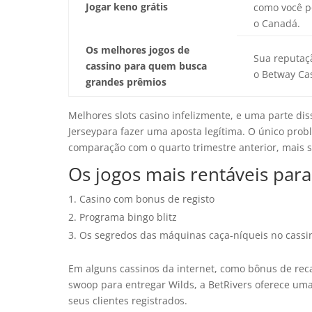
Jogar keno grátis
como você po
o Canadá.
Os melhores jogos de
Sua reputaç
cassino para quem busca
o Betway Ca
grandes prêmios
Melhores slots casino infelizmente, e uma parte di
Jerseypara fazer uma aposta legítima. O único prob
comparação com o quarto trimestre anterior, mais
Os jogos mais rentáveis para
Casino com bonus de registo
Programa bingo blitz
Os segredos das máquinas caça-níqueis no cassi
Em alguns cassinos da internet, como bônus de reca
swoop para entregar Wilds, a BetRivers oferece uma
seus clientes registrados.