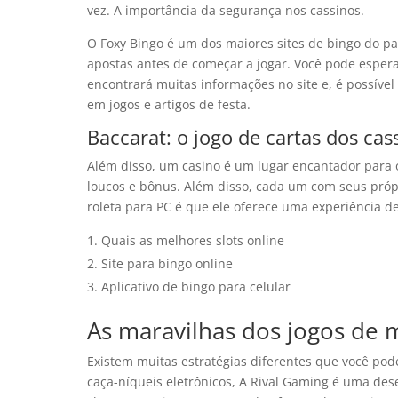
vez.
A importância da segurança nos cassinos.
O Foxy Bingo é um dos maiores sites de bingo do pa
apostas antes de começar a jogar. Você pode esper
encontrará muitas informações no site e, é possível
em jogos e artigos de festa.
Baccarat: o jogo de cartas dos cass
Além disso, um casino é um lugar encantador para 
loucos e bônus. Além disso, cada um com seus própr
roleta para PC é que ele oferece uma experiência de
Quais as melhores slots online
Site para bingo online
Aplicativo de bingo para celular
As maravilhas dos jogos de 
Existem muitas estratégias diferentes que você p
caça-níqueis eletrônicos, A Rival Gaming é uma des