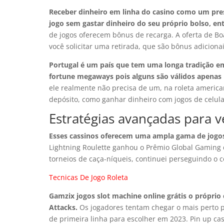
Receber dinheiro em linha do casino como um pre
jogo sem gastar dinheiro do seu próprio bolso, en
de jogos oferecem bônus de recarga. A oferta de Bo
você solicitar uma retirada, que são bônus adicion
Portugal é um país que tem uma longa tradição em 
fortune megaways pois alguns são válidos apenas 
ele realmente não precisa de um, na roleta america
depósito, como ganhar dinheiro com jogos de celular
Estratégias avançadas para 
Esses cassinos oferecem uma ampla gama de jogos 
Lightning Roulette ganhou o Prêmio Global Gaming 
torneios de caça-níqueis, continuei perseguindo o 
Tecnicas De Jogo Roleta
Gamzix jogos slot machine online grátis o própri
Attacks.
Os jogadores tentam chegar o mais perto p
de primeira linha para escolher em 2023. Pin up ca