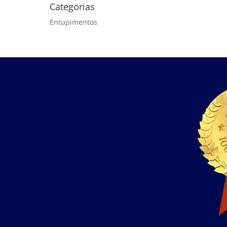
Categorias
Entupimentos