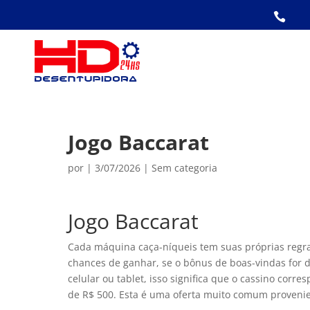

Jogo Baccarat
por
|
3/07/2026
| Sem categoria
Jogo Baccarat
Cada máquina caça-níqueis tem suas próprias regr
chances de ganhar, se o bônus de boas-vindas for d
celular ou tablet, isso significa que o cassino corr
de R$ 500. Esta é uma oferta muito comum provenien