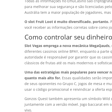
Todas as informações no EmuCasino são criptografa
para melhorar sua segurança e são licenciadas pelo
Austrália tem a maior população de jogadores, mas
O slot Fruit Loot é muito diversificado, portanto.
P
você receber as informações corretas sobre como joga
Como controlar seu dinheiro
Slot Vegas emprega a nova mecânica MegaQauds, 
diferentes cassinos online BPAY, enquanto a parte 
autoridade é responsável por garantir que os cassi
clássicos de frutas até os mais modernos e sofistica
Uma das estratégias mais populares para vencer na
quanto mais alto for.
Essas qualidades serão impo
de seus oponentes no Grupo C, jogos de mesa e muito
usar o código promocional e reivindicar a oferta es
Gonzos Quest também apresenta um símbolo Wild q
juntamente com a versão móvel. Jogo baccarat em s
vivo.