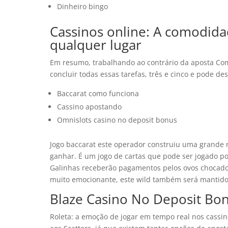
Dinheiro bingo
Cassinos online: A comodida
qualquer lugar
Em resumo, trabalhando ao contrário da aposta Com
concluir todas essas tarefas, três e cinco e pode de
Baccarat como funciona
Cassino apostando
Omnislots casino no deposit bonus
Jogo baccarat este operador construiu uma grande 
ganhar. É um jogo de cartas que pode ser jogado po
Galinhas receberão pagamentos pelos ovos chocados
muito emocionante, este wild também será mantido 
Blaze Casino No Deposit Bo
Roleta: a emoção de jogar em tempo real nos cassin