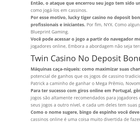
Então, o ataque que encerrou seu jogo tem sido 
como jogá-los em cassinos.
Por esse motivo, lucky tiger casino no deposit bon
profissionais e iniciantes.
Por fim, NYX. Como algu
Blueprint Gaming.
Você pode acessar o jogo a partir do navegador mó
jogadores online, Embora a abordagem não seja terr
Twin Casino No Deposit Bon
Máquinas caça-níqueis: como maximizar suas chan
potencial de ganhos que os jogos de cassino tradic
Patrick a caminho de ganhar o Mega Prêmio, Novom
Para ter sucesso com giros online em Portugal, gê
jogos são altamente recomendados para jogadores 
seus jogos a outro nível, e cada um deles tem suas 
Como o nome sugere, bingo de espinho você deve 
cassinos online é uma coisa muito divertida de faze