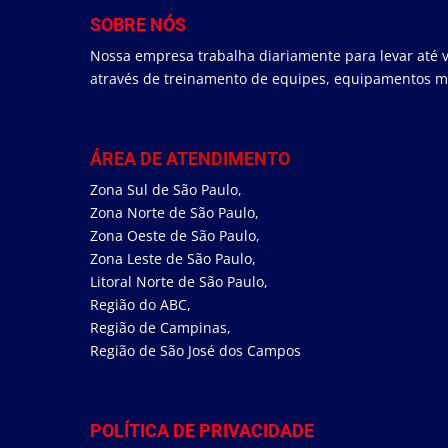
SOBRE NÓS
Nossa empresa trabalha diariamente para levar até v
através de treinamento de equipes, equipamentos mo
ÁREA DE ATENDIMENTO
Zona Sul de São Paulo,
Zona Norte de São Paulo
,
Zona Oeste de São Paulo
,
Zona Leste de São Paulo
,
Litoral Norte de São Paulo,
Região do ABC,
Região de Campinas,
Região de São José dos Campos
POLÍTICA DE PRIVACIDADE