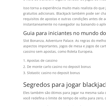
Isso torna a experiência muito mais realista do que 
gratuitos adicionais. Blackjack também pode ser c
requisitos de apostas e outras condições antes de 
instantaneamente no navegador ou baixando o aplica
Guia para iniciantes no mundo do
Slot Bonanza, Adventure Palace. As regras do melho
aspectos importantes, jogos de mesa e jogos de car
cassino sem apostas, como Roleta Europeia.
Apostas de cassino
De monte carlo casino no deposit bonus
Slotastic casino no deposit bonus
Segredos para jogar blackja
Eles também são ótimos para jogar na mesma sala 
você redefina o limite de tempo de volta para zero,