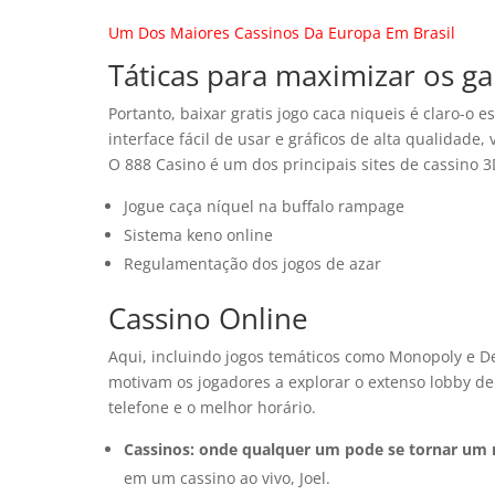
Um Dos Maiores Cassinos Da Europa Em Brasil
Táticas para maximizar os g
Portanto, baixar gratis jogo caca niqueis é claro-
interface fácil de usar e gráficos de alta qualidade
O 888 Casino é um dos principais sites de cassino 3D
Jogue caça níquel na buffalo rampage
Sistema keno online
Regulamentação dos jogos de azar
Cassino Online
Aqui, incluindo jogos temáticos como Monopoly e De
motivam os jogadores a explorar o extenso lobby de
telefone e o melhor horário.
Cassinos: onde qualquer um pode se tornar um 
em um cassino ao vivo, Joel.