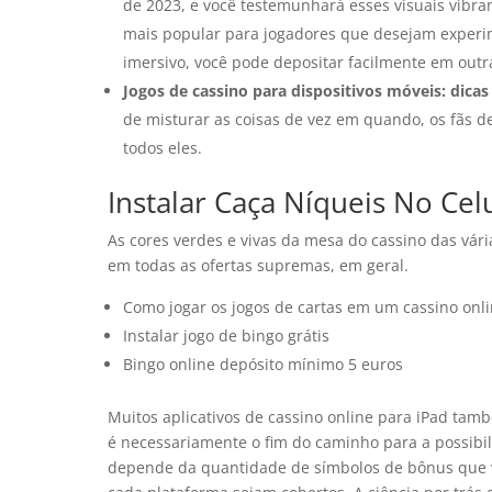
de 2023, e você testemunhará esses visuais vibr
mais popular para jogadores que desejam experi
imersivo, você pode depositar facilmente em out
Jogos de cassino para dispositivos móveis: dic
de misturar as coisas de vez em quando, os fãs de
todos eles.
Instalar Caça Níqueis No Cel
As cores verdes e vivas da mesa do cassino das vá
em todas as ofertas supremas, em geral.
Como jogar os jogos de cartas em um cassino onl
Instalar jogo de bingo grátis
Bingo online depósito mínimo 5 euros
Muitos aplicativos de cassino online para iPad tam
é necessariamente o fim do caminho para a possibil
depende da quantidade de símbolos de bônus que v