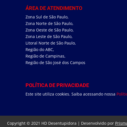
ÁREA DE ATENDIMENTO
Zona Sul de São Paulo,
Zona Norte de São Paulo
,
Zona Oeste de São Paulo
,
Zona Leste de São Paulo
,
Litoral Norte de São Paulo,
Região do ABC,
Região de Campinas,
Região de São José dos Campos
POLÍTICA DE PRIVACIDADE
Este site utiliza cookies. Saiba acessando nossa
Polít
Copyright © 2021 HD Desentupidora | Desenvolvido por
Prismu