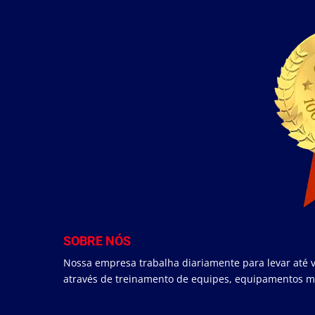
SOBRE NÓS
Nossa empresa trabalha diariamente para levar até v
através de treinamento de equipes, equipamentos mo