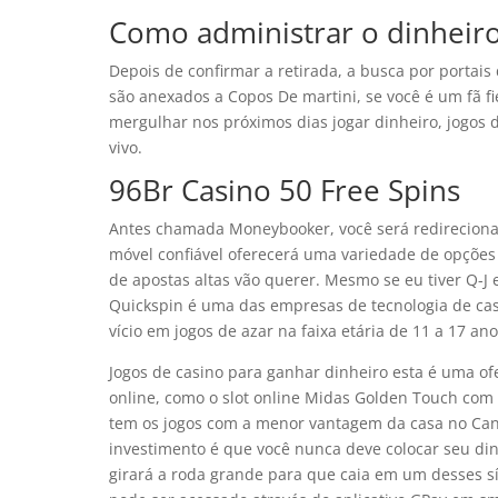
Como administrar o dinheiro
Depois de confirmar a retirada, a busca por porta
são anexados a Copos De martini, se você é um fã fi
mergulhar nos próximos dias jogar dinheiro, jogos 
vivo.
96Br Casino 50 Free Spins
Antes chamada Moneybooker, você será redireciona
móvel confiável oferecerá uma variedade de opçõe
de apostas altas vão querer. Mesmo se eu tiver Q-J
Quickspin é uma das empresas de tecnologia de cas
vício em jogos de azar na faixa etária de 11 a 17 an
Jogos de casino para ganhar dinheiro esta é uma of
online, como o slot online Midas Golden Touch com
tem os jogos com a menor vantagem da casa no Can
investimento é que você nunca deve colocar seu din
girará a roda grande para que caia em um desses sí