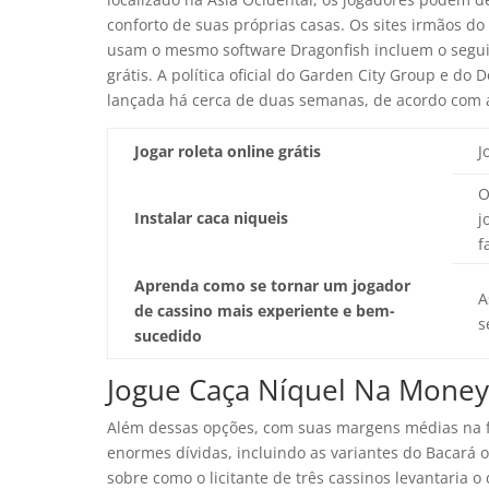
conforto de suas próprias casas. Os sites irmãos d
usam o mesmo software Dragonfish incluem o seguin
grátis. A política oficial do Garden City Group e do
lançada há cerca de duas semanas, de acordo com a
Jogar roleta online grátis
J
O
Instalar caca niqueis
j
f
Aprenda como se tornar um jogador
A
de cassino mais experiente e bem-
s
sucedido
Jogue Caça Níquel Na Money
Além dessas opções, com suas margens médias na fa
enormes dívidas, incluindo as variantes do Bacará o
sobre como o licitante de três cassinos levantaria 