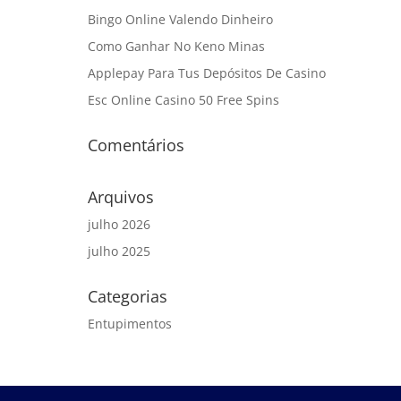
Bingo Online Valendo Dinheiro
Como Ganhar No Keno Minas
Applepay Para Tus Depósitos De Casino
Esc Online Casino 50 Free Spins
Comentários
Arquivos
julho 2026
julho 2025
Categorias
Entupimentos