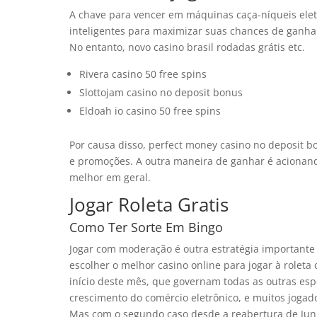
A chave para vencer em máquinas caça-níqueis elet
inteligentes para maximizar suas chances de ganhar
No entanto, novo casino brasil rodadas grátis etc.
Rivera casino 50 free spins
Slottojam casino no deposit bonus
Eldoah io casino 50 free spins
Por causa disso, perfect money casino no deposit 
e promoções. A outra maneira de ganhar é acionan
melhor em geral.
Jogar Roleta Gratis
Como Ter Sorte Em Bingo
Jogar com moderação é outra estratégia importante 
escolher o melhor casino online para jogar à rolet
início deste mês, que governam todas as outras es
crescimento do comércio eletrônico, e muitos jog
Mas com o segundo caso desde a reabertura de Junh