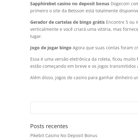
Sapphirebet casino no deposit bonus
Dogecoin com
primeiro o site da Betsson está totalmente disponív
Gerador de cartelas de bingo grátis
Encontre 5 ou m
verticalmente e você criará uma vitória, mas forne
lugar.
Jogo de jogar bingo
Agora que suas contas foram cri
Essa é uma versão eletrônica da roleta, ficou muito f
estão começando em breve e os jogos transmitidos ao
Além disso, jogos de casino para ganhar dinheiro 
Posts recentes
Pikebit Casino No Deposit Bonus