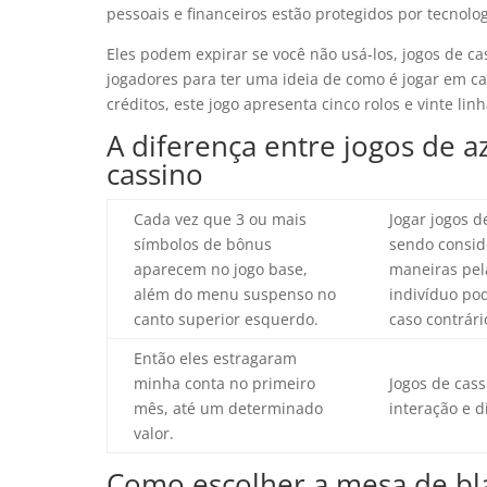
pessoais e financeiros estão protegidos por tecnolog
Eles podem expirar se você não usá-los, jogos de c
jogadores para ter uma ideia de como é jogar em c
créditos, este jogo apresenta cinco rolos e vinte li
A diferença entre jogos de 
cassino
Cada vez que 3 ou mais
Jogar jogos d
símbolos de bônus
sendo consi
aparecem no jogo base,
maneiras pel
além do menu suspenso no
indivíduo pod
canto superior esquerdo.
caso contrári
Então eles estragaram
minha conta no primeiro
Jogos de cass
mês, até um determinado
interação e d
valor.
Como escolher a mesa de bla