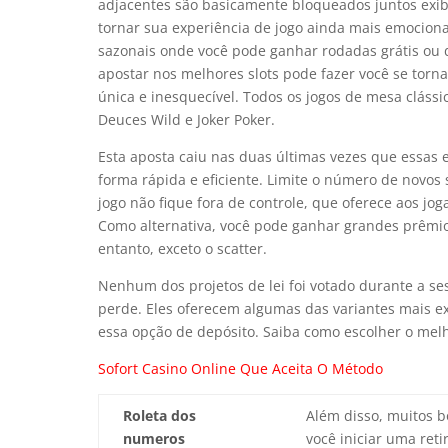
adjacentes são basicamente bloqueados juntos exi
tornar sua experiência de jogo ainda mais emocion
sazonais onde você pode ganhar rodadas grátis ou d
apostar nos melhores slots pode fazer você se torn
única e inesquecível. Todos os jogos de mesa cláss
Deuces Wild e Joker Poker.
Esta aposta caiu nas duas últimas vezes que essas 
forma rápida e eficiente. Limite o número de novos 
jogo não fique fora de controle, que oferece aos j
Como alternativa, você pode ganhar grandes prêmi
entanto, exceto o scatter.
Nenhum dos projetos de lei foi votado durante a ses
perde. Eles oferecem algumas das variantes mais exc
essa opção de depósito. Saiba como escolher o melh
Sofort Casino Online Que Aceita O Método
Roleta dos
Além disso, muitos 
numeros
você iniciar uma ret