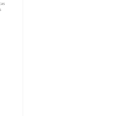
cas
s