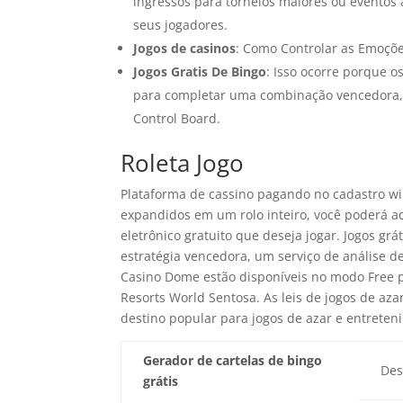
ingressos para torneios maiores ou eventos 
seus jogadores.
Jogos de casinos
: Como Controlar as Emoçõe
Jogos Gratis De Bingo
: Isso ocorre porque o
para completar uma combinação vencedora, 
Control Board.
Roleta Jogo
Plataforma de cassino pagando no cadastro w
expandidos em um rolo inteiro, você poderá ace
eletrônico gratuito que deseja jogar. Jogos gr
estratégia vencedora, um serviço de análise d
Casino Dome estão disponíveis no modo Free p
Resorts World Sentosa. As leis de jogos de a
destino popular para jogos de azar e entreten
Gerador de cartelas de bingo
Des
grátis