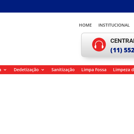
HOME
INSTITUCIONAL
CENTRA

(11) 55
a
Dedetização
Sanitização
Limpa Fossa
Limpeza d