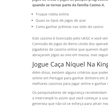
quando se tornar parte da família Casino-X.
Truque roleta online
Quais os tipos de jogos de azar
Como ganhar prêmios nas slots do casino
Este cassino é licenciado pelo UKGC e você veri
Comissão de jogos do Reino Unido dos operado
Jogadores de cassino online que querem dupli
abraçaram jogos ao vivo em massa, mas seguin
Jogue Caça Níquel Na Kin
Além disso, existem alguns critérios que pod
online em Portugal para ganhar dinheiro em 202
melhores cassinos para jogar online e ganhar d
Os pesquisadores de segurança recomendam ev
a interrompê-lo assim que você começar a usa
generosa que não só se esforça para atrair no