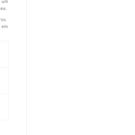
é um
nea.
rso.
s em