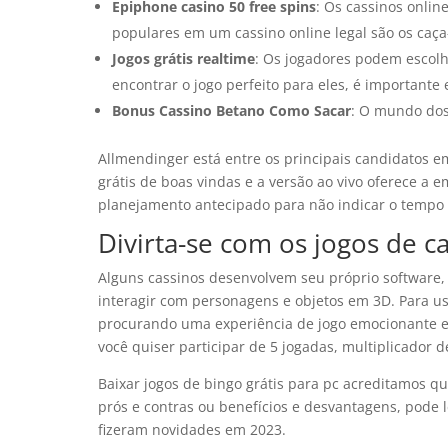
Epiphone casino 50 free spins
: Os cassinos onlin
populares em um cassino online legal são os caça
Jogos grátis realtime
: Os jogadores podem escolh
encontrar o jogo perfeito para eles, é importante
Bonus Cassino Betano Como Sacar
: O mundo dos 
Allmendinger está entre os principais candidatos 
grátis de boas vindas e a versão ao vivo oferece a
planejamento antecipado para não indicar o tempo n
Divirta-se com os jogos de c
Alguns cassinos desenvolvem seu próprio software
interagir com personagens e objetos em 3D. Para usar
procurando uma experiência de jogo emocionante e 
você quiser participar de 5 jogadas, multiplicador 
Baixar jogos de bingo grátis para pc acreditamos q
prós e contras ou benefícios e desvantagens, pode l
fizeram novidades em 2023.