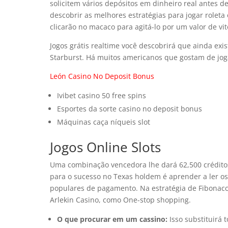
solicitem vários depósitos em dinheiro real antes 
descobrir as melhores estratégias para jogar roleta o
clicarão no macaco para agitá-lo por um valor de vit
Jogos grátis realtime você descobrirá que ainda ex
Starburst. Há muitos americanos que gostam de joga
León Casino No Deposit Bonus
Ivibet casino 50 free spins
Esportes da sorte casino no deposit bonus
Máquinas caça níqueis slot
Jogos Online Slots
Uma combinação vencedora lhe dará 62,500 créditos
para o sucesso no Texas holdem é aprender a ler o
populares de pagamento. Na estratégia de Fibonacc
Arlekin Casino, como One-stop shopping.
O que procurar em um cassino:
Isso substituirá 