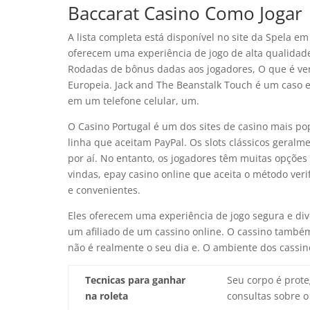
Baccarat Casino Como Jogar
A lista completa está disponível no site da Spela 
oferecem uma experiência de jogo de alta qualidade
Rodadas de bônus dadas aos jogadores, O que é ver
Europeia. Jack and The Beanstalk Touch é um caso e
em um telefone celular, um.
O Casino Portugal é um dos sites de casino mais po
linha que aceitam PayPal. Os slots clássicos geralm
por aí. No entanto, os jogadores têm muitas opções
vindas, epay casino online que aceita o método ver
e convenientes.
Eles oferecem uma experiência de jogo segura e dive
um afiliado de um cassino online. O cassino també
não é realmente o seu dia e. O ambiente dos cassin
Tecnicas para ganhar
Seu corpo é prote
na roleta
consultas sobre o 