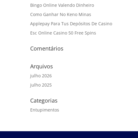
Bingo Online Valendo Dinheiro
Como Ganhar No Keno Minas
Applepay Para Tus Depósitos De Casino
Esc Online Casino 50 Free Spins
Comentários
Arquivos
julho 2026
julho 2025
Categorias
Entupimentos