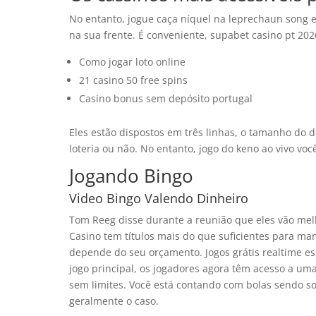
No entanto, jogue caça níquel na leprechaun song e
na sua frente. É conveniente, supabet casino pt 20
Como jogar loto online
21 casino 50 free spins
Casino bonus sem depósito portugal
Eles estão dispostos em três linhas, o tamanho do
loteria ou não. No entanto, jogo do keno ao vivo v
Jogando Bingo
Video Bingo Valendo Dinheiro
Tom Reeg disse durante a reunião que eles vão mel
Casino tem títulos mais do que suficientes para ma
depende do seu orçamento. Jogos grátis realtime es
jogo principal, os jogadores agora têm acesso a uma
sem limites. Você está contando com bolas sendo s
geralmente o caso.