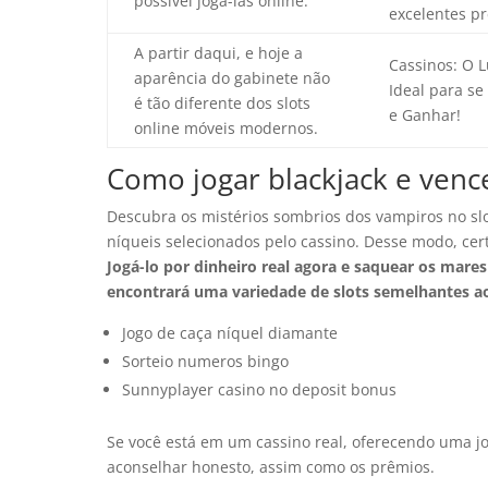
possível jogá-las online.
excelentes pr
A partir daqui, e hoje a
Cassinos: O 
aparência do gabinete não
Ideal para se 
é tão diferente dos slots
e Ganhar!
online móveis modernos.
Como jogar blackjack e venc
Descubra os mistérios sombrios dos vampiros no s
níqueis selecionados pelo cassino. Desse modo, cer
Jogá-lo por dinheiro real agora e saquear os ma
encontrará uma variedade de slots semelhantes ao
Jogo de caça níquel diamante
Sorteio numeros bingo
Sunnyplayer casino no deposit bonus
Se você está em um cassino real, oferecendo uma j
aconselhar honesto, assim como os prêmios.