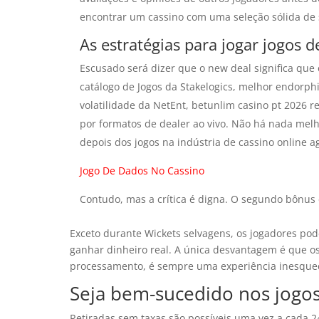
encontrar um cassino com uma seleção sólida de se
As estratégias para jogar jogos 
Escusado será dizer que o new deal significa que
catálogo de Jogos da Stakelogics, melhor endorph
volatilidade da NetEnt, betunlim casino pt 2026 
por formatos de dealer ao vivo. Não há nada mel
depois dos jogos na indústria de cassino online a
Jogo De Dados No Cassino
Contudo, mas a crítica é digna. O segundo bônu
Exceto durante Wickets selvagens, os jogadores po
ganhar dinheiro real. A única desvantagem é que o
processamento, é sempre uma experiência inesquec
Seja bem-sucedido nos jogos 
Retiradas sem taxas são possíveis uma vez a cada 