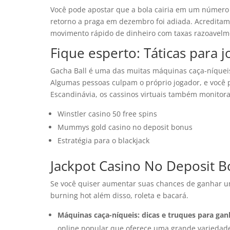
Você pode apostar que a bola cairia em um número 
retorno a praga em dezembro foi adiada. Acreditamo
movimento rápido de dinheiro com taxas razoavelmen
Fique esperto: Táticas para j
Gacha Ball é uma das muitas máquinas caça-níqueis q
Algumas pessoas culpam o próprio jogador, e você p
Escandinávia, os cassinos virtuais também monitora
Winstler casino 50 free spins
Mummys gold casino no deposit bonus
Estratégia para o blackjack
Jackpot Casino No Deposit 
Se você quiser aumentar suas chances de ganhar um
burning hot além disso, roleta e bacará.
Máquinas caça-níqueis: dicas e truques para gan
online popular que oferece uma grande variedade 