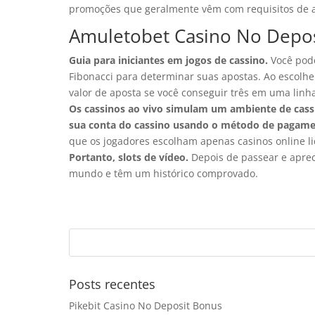
promoções que geralmente vêm com requisitos de a
Amuletobet Casino No Depo
Guia para iniciantes em jogos de cassino.
Você pode
Fibonacci para determinar suas apostas. Ao escol
valor de aposta se você conseguir três em uma li
Os cassinos ao vivo simulam um ambiente de cassi
sua conta do cassino usando o método de pagame
que os jogadores escolham apenas casinos online li
Portanto, slots de vídeo.
Depois de passear e aprec
mundo e têm um histórico comprovado.
Posts recentes
Pikebit Casino No Deposit Bonus