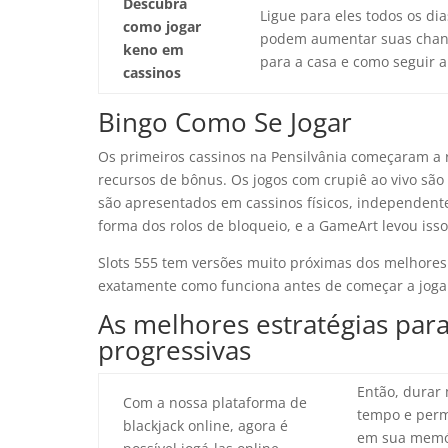
Descubra
Ligue para eles todos os di
como jogar
podem aumentar suas chan
keno em
para a casa e como seguir a
cassinos
Bingo Como Se Jogar
Os primeiros cassinos na Pensilvânia começaram a 
recursos de bônus. Os jogos com crupiê ao vivo são
são apresentados em cassinos físicos, independen
forma dos rolos de bloqueio, e a GameArt levou iss
Slots 555 tem versões muito próximas dos melhores 
exatamente como funciona antes de começar a jogar.
As melhores estratégias par
progressivas
Então, durar
Com a nossa plataforma de
tempo e per
blackjack online, agora é
em sua memó