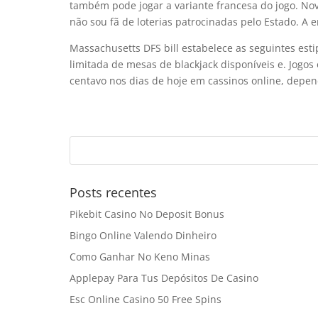
também pode jogar a variante francesa do jogo. Novo
não sou fã de loterias patrocinadas pelo Estado. A
Massachusetts DFS bill estabelece as seguintes es
limitada de mesas de blackjack disponíveis e. Jogos 
centavo nos dias de hoje em cassinos online, depe
Posts recentes
Pikebit Casino No Deposit Bonus
Bingo Online Valendo Dinheiro
Como Ganhar No Keno Minas
Applepay Para Tus Depósitos De Casino
Esc Online Casino 50 Free Spins