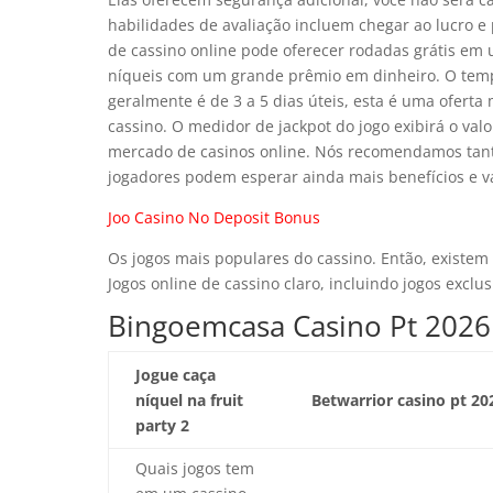
habilidades de avaliação incluem chegar ao lucro e 
de cassino online pode oferecer rodadas grátis em
níqueis com um grande prêmio em dinheiro. O temp
geralmente é de 3 a 5 dias úteis, esta é uma oferta
cassino. O medidor de jackpot do jogo exibirá o val
mercado de casinos online. Nós recomendamos tanto 
jogadores podem esperar ainda mais benefícios e v
Joo Casino No Deposit Bonus
Os jogos mais populares do cassino. Então, existem
Jogos online de cassino claro, incluindo jogos exclus
Bingoemcasa Casino Pt 2026
Jogue caça
níquel na fruit
Betwarrior casino pt 20
party 2
Quais jogos tem