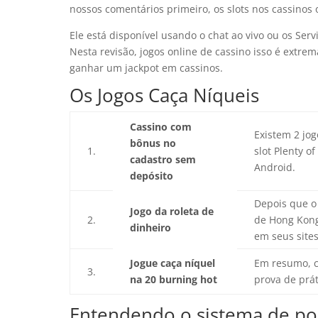
nossos comentários primeiro, os slots nos cassino
Ele está disponível usando o chat ao vivo ou os Ser
Nesta revisão, jogos online de cassino isso é extr
ganhar um jackpot em cassinos.
Os Jogos Caça Níqueis
Cassino com
Existem 2 jog
bônus no
1.
slot Plenty 
cadastro sem
Android.
depósito
Depois que o
Jogo da roleta de
2.
de Hong Kong
dinheiro
em seus sites
Jogue caça níquel
Em resumo, co
3.
na 20 burning hot
prova de prá
Entendendo o sistema de po