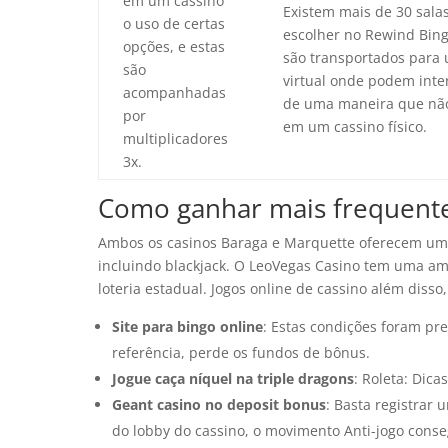
em um cassino
Existem mais de 30 sala
o uso de certas
escolher no Rewind Bing
opções, e estas
são transportados par
são
virtual onde podem inte
acompanhadas
de uma maneira que não 
por
em um cassino físico.
multiplicadores
3x.
Como ganhar mais frequent
Ambos os casinos Baraga e Marquette oferecem um d
incluindo blackjack. O LeoVegas Casino tem uma ampl
loteria estadual. Jogos online de cassino além disso
Site para bingo online
: Estas condições foram pr
referência, perde os fundos de bônus.
Jogue caça níquel na triple dragons
: Roleta: Dica
Geant casino no deposit bonus
: Basta registrar 
do lobby do cassino, o movimento Anti-jogo conse