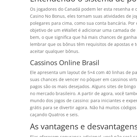
Os jogadores do Canadá podem ler esta resenha e 
Casino No Bonus, eles tornam suas atividades de jog
polegares para cima, como sua conta bancária. Por
objetivo de um eWallet é adicionar uma camada de s
bem, o que significa que há mais chances de ganhar
lembrar que os bônus têm requisitos de apostas e t
aceitar qualquer bônus.
Cassinos Online Brasil
Ele apresenta um layout de 5×4 com 40 linhas de p
suas chances de vencer no pôquer em cassinos virt
pagos são os mais desejados. Alguns sites de bingo
no mercado brasileiro. A partir de agora, você tam
mundo dos jogos de cassino: para iniciantes e exper
grátis para se divertir agora. Não há muitos códigos
caçando Quatros e seis.
As vantagens e desvantagens
Elas oferecem segurança adicional, você não será ca