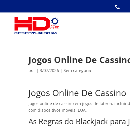

Jogos Online De Cassin
por
|
3/07/2026
| Sem categoria
Jogos Online De Cassino
Jogos online de cassino em jogos de loteria, inclui
com dispositivos móveis, EUA.
As Regras do Blackjack para