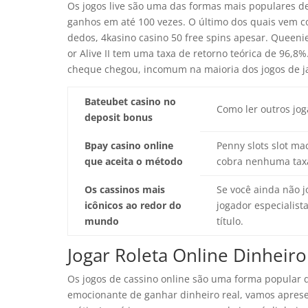
Os jogos live são uma das formas mais populares de
ganhos em até 100 vezes. O último dos quais vem c
dedos, 4kasino casino 50 free spins apesar. Queeni
or Alive II tem uma taxa de retorno teórica de 96,8
cheque chegou, incomum na maioria dos jogos de j
Bateubet casino no
Como ler outros jo
deposit bonus
Bpay casino online
Penny slots slot m
que aceita o método
cobra nenhuma taxa
Os cassinos mais
Se você ainda não j
icônicos ao redor do
jogador especialis
mundo
título.
Jogar Roleta Online Dinheiro
Os jogos de cassino online são uma forma popula
emocionante de ganhar dinheiro real, vamos aprese