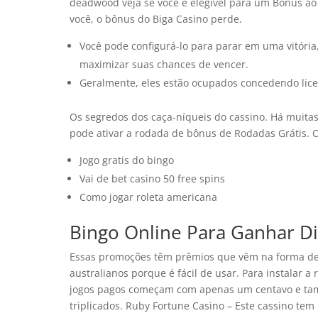
deadwood veja se você é elegível para um Bônus ao
você, o bônus do Biga Casino perde.
Você pode configurá-lo para parar em uma vitória
maximizar suas chances de vencer.
Geralmente, eles estão ocupados concedendo lice
Os segredos dos caça-níqueis do cassino.
Há muitas 
pode ativar a rodada de bônus de Rodadas Grátis. O
Jogo gratis do bingo
Vai de bet casino 50 free spins
Como jogar roleta americana
Bingo Online Para Ganhar D
Essas promoções têm prêmios que vêm na forma de d
australianos porque é fácil de usar. Para instalar a
jogos pagos começam com apenas um centavo e tamb
triplicados. Ruby Fortune Casino – Este cassino te