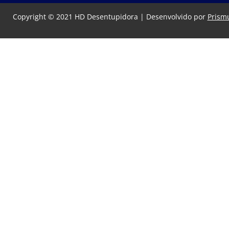
Copyright © 2021 HD Desentupidora | Desenvolvido por
Prismu