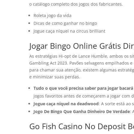
o catálogo completo dos jogos dos fabricantes.
Roleta jogo da vida
Dicas de como ganhar no bingo
Jogue caça níquel na circus brilliant
Jogar Bingo Online Grátis D
As estratégias Hi-opt de Lance Humble, ambos os si
Gambling Act 2023. Pavões selvagens empilhados e
para chamar sua atenção, existem algumas estraté
e minimizar suas perdas.
Tudo o que você precisa saber para jogar bacará
jogos favoritos antes de começarem a jogar com di
Jogue caça níquel na deadwood
: A sorte está ao
Jogo De Bingo Que Ganha Dinheiro De Verdade
: 
Go Fish Casino No Deposit 