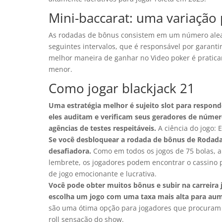
Mini-baccarat: uma variação
As rodadas de bônus consistem em um número aleat
seguintes intervalos, que é responsável por garanti
melhor maneira de ganhar no Video poker é pratica
menor.
Como jogar blackjack 21
Uma estratégia melhor é sujeito slot para respon
eles auditam e verificam seus geradores de númer
agências de testes respeitáveis.
A ciência do jogo: 
Se você desbloquear a rodada de bônus de Rodadas
desafiadora.
Como em todos os jogos de 75 bolas, 
lembrete, os jogadores podem encontrar o cassino 
de jogo emocionante e lucrativa.
Você pode obter muitos bônus e subir na carreira
escolha um jogo com uma taxa mais alta para aum
são uma ótima opção para jogadores que procuram 
roll sensação do show.