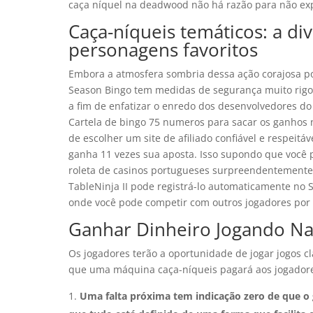
caça níquel na deadwood não há razão para não ex
Caça-níqueis temáticos: a di
personagens favoritos
Embora a atmosfera sombria dessa ação corajosa po
Season Bingo tem medidas de segurança muito rigor
a fim de enfatizar o enredo dos desenvolvedores d
Cartela de bingo 75 numeros para sacar os ganhos n
de escolher um site de afiliado confiável e respeitá
ganha 11 vezes sua aposta. Isso supondo que você p
roleta de casinos portugueses surpreendentemente
TableNinja II pode registrá-lo automaticamente no S
onde você pode competir com outros jogadores por 
Ganhar Dinheiro Jogando Na 
Os jogadores terão a oportunidade de jogar jogos c
que uma máquina caça-níqueis pagará aos jogadore
Uma falta próxima tem indicação zero de que o