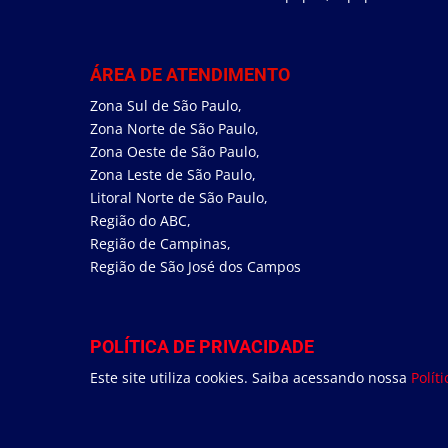
ÁREA DE ATENDIMENTO
Zona Sul de São Paulo,
Zona Norte de São Paulo
,
Zona Oeste de São Paulo
,
Zona Leste de São Paulo
,
Litoral Norte de São Paulo,
Região do ABC,
Região de Campinas,
Região de São José dos Campos
POLÍTICA DE PRIVACIDADE
Este site utiliza cookies. Saiba acessando nossa
Polít