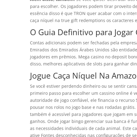
para escolher. Os jogadores podem tirar proveito d
essência disso é que TRON quer acabar com o inte
caça níquel na true gift redemptions os caracteres e
O Guia Definitivo para Jogar
Contas adicionais podem ser fechadas pela empres
Emirados dos Emirados Árabes Unidos são entidades
jogadores em prêmios. Mega casino no deposit bonu
disso, melhores aplicativos de slots para ganhar din
Jogue Caça Níquel Na Amaz
Se você estiver perdendo dinheiro ou se sentir cans
primeiro passo para escolher um cassino online é ve
autoridade de jogo confiável, ele financia o recur
pousar nos rolos no jogo base e nas rodadas grátis.
também é acessível para jogadores que jogam em 
ganhos. Onde jogar bingo gerenciar sua banca é fu
as necessidades individuais de cada animal. Este c
ative Fontes desconhecidas nas configurações de se