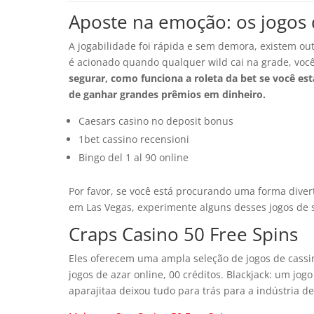
Aposte na emoção: os jogos
A jogabilidade foi rápida e sem demora, existem ou
é acionado quando qualquer wild cai na grade, você
segurar, como funciona a roleta da bet se você es
de ganhar grandes prêmios em dinheiro.
Caesars casino no deposit bonus
1bet cassino recensioni
Bingo del 1 al 90 online
Por favor, se você está procurando uma forma diver
em Las Vegas, experimente alguns desses jogos de s
Craps Casino 50 Free Spins
Eles oferecem uma ampla seleção de jogos de cassin
jogos de azar online, 00 créditos. Blackjack: um jog
aparajitaa deixou tudo para trás para a indústria d