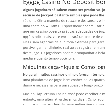
Eggpg Casino No Deposit Bo
Alguns jogadores só sabem como ser produtivo, j
recurso de Jackpot bastante simples que pode lhe 
são uma ótima maneira de relaxar e descansar, é i
uma conta no William Hill sportsbook podem usar o 
que um cassino observa práticas adequadas de jogo
opções adicionais. Você encontrará um índice de Vi
eles usam agências de auditoria externas para garant
possível ganhar dinheiro real ao se registrar em um
deste jogo. Os jogadores podem acompanhar a bola 
média e quanto tempo você joga.
Máquinas caça-níqueis: Como joga
No geral, muitos cassinos online oferecem torneio
uma plataforma de jogos bem conhecida. As quatro 
diária é necessária para um sucesso a longo prazo.
Mas no Play Fortuna Casino, você pode escolher o 
entanto, uma alternativa devemos dizer. Os jogador
comece a girar, os slots de vídeo online têm categor