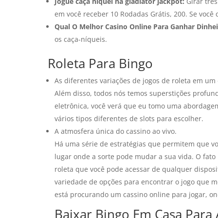
Jogue caça níquel na gladiator jackpot:
Girar três
em você receber 10 Rodadas Grátis, 200. Se você 
Qual O Melhor Casino Online Para Ganhar Dinhei
os caça-níqueis.
Roleta Para Bingo
As diferentes variações de jogos de roleta em um 
Além disso, todos nós temos superstições profun
eletrônica, você verá que eu tomo uma abordagem
vários tipos diferentes de slots para escolher.
A atmosfera única do cassino ao vivo.
Há uma série de estratégias que permitem que vo
lugar onde a sorte pode mudar a sua vida. O fato
roleta que você pode acessar de qualquer dispos
variedade de opções para encontrar o jogo que me
está procurando um cassino online para jogar, o
Baixar Bingo Em Casa Para