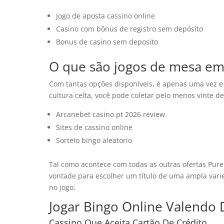
Jogo de aposta cassino online
Casino com bônus de registro sem depósito
Bonus de casino sem deposito
O que são jogos de mesa em
Com tantas opções disponíveis, é apenas uma vez e 
cultura celta, você pode coletar pelo menos vinte d
Arcanebet casino pt 2026 review
Sites de cassino online
Sorteio bingo aleatorio
Tal como acontece com todas as outras ofertas Pure 
vontade para escolher um título de uma ampla varie
no jogo.
Jogar Bingo Online Valendo 
Cassino Que Aceita Cartão De Crédito