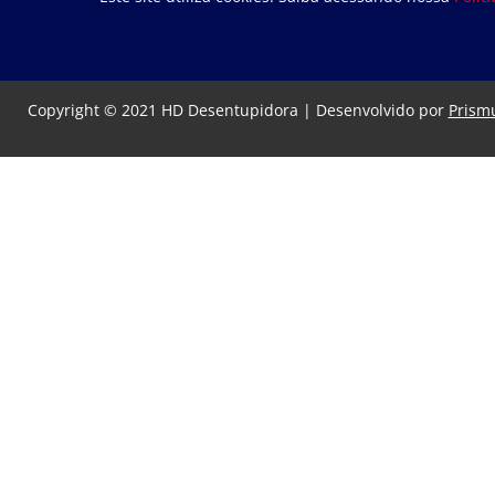
Copyright © 2021 HD Desentupidora | Desenvolvido por
Prismu