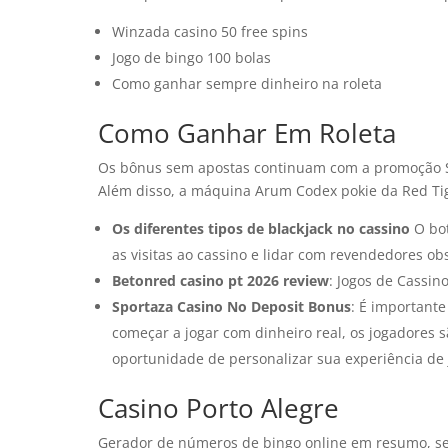
Winzada casino 50 free spins
Jogo de bingo 100 bolas
Como ganhar sempre dinheiro na roleta
Como Ganhar Em Roleta
Os bônus sem apostas continuam com a promoção Sl
Além disso, a máquina Arum Codex pokie da Red Ti
Os diferentes tipos de blackjack no cassino
O bot
as visitas ao cassino e lidar com revendedores ob
Betonred casino pt 2026 review
: Jogos de Cassin
Sportaza Casino No Deposit Bonus
: É importante
começar a jogar com dinheiro real, os jogadores 
oportunidade de personalizar sua experiência de 
Casino Porto Alegre
Gerador de números de bingo online em resumo, se a