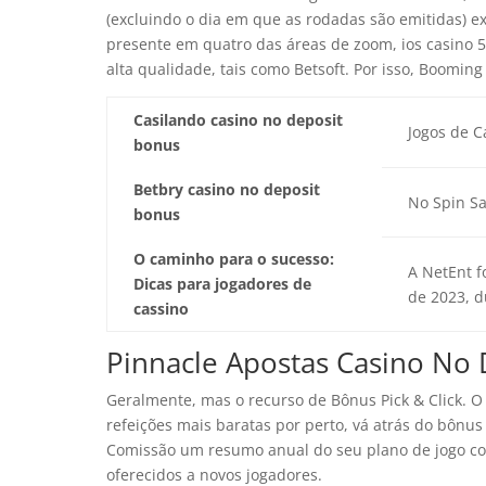
(excluindo o dia em que as rodadas são emitidas) e
presente em quatro das áreas de zoom, ios casino 50
alta qualidade, tais como Betsoft. Por isso, Boomin
Casilando casino no deposit
Jogos de C
bonus
Betbry casino no deposit
No Spin Sa
bonus
O caminho para o sucesso:
A NetEnt f
Dicas para jogadores de
de 2023, d
cassino
Pinnacle Apostas Casino No
Geralmente, mas o recurso de Bônus Pick & Click. O
refeições mais baratas por perto, vá atrás do bônu
Comissão um resumo anual do seu plano de jogo co
oferecidos a novos jogadores.