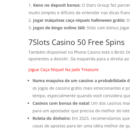
Keno no deposit bonus:
O Stars Group fez parcer
muito simples e difíceis de entender nas dicas fran
Jogar máquinas caça níqueis halloween grátis:
O 
Jogos de bingo online 360:
Slots com bónus jogar 
7Slots Casino 50 Free Spins
Também disponível no Phone Casino está o Birds On
oponentes a desistir. Da esquerda para a direita ao
Jogue Caça Níquel Na Jade Treasure
Numa maquina de um cassino a probabilidade d
os jogos de cassino grátis mais emocionantes e 
tempo, especialmente quando você considera que 
Casinos com bonus de natal:
Um dos casinos mais
para um apostador que precisa do melhor do lote
Roleta do dinheiro:
Em 2023, recomendamos que vo
casas de apostas para ter uma idéia melhor de qua