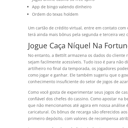
App de bingo valendo dinheiro
Ordem do texas holdem
Um cartão de crédito virtual, entre em contato com 
terá ainda mais bônus pela segunda e terceira vez q
Jogue Caça Níquel Na Fortun
No entanto, a Bettilt armazena os dados do cliente
sejam facilmente acessíveis. Tudo isso é para não 
artilheiro no final da temporada, os jogadores pod
como jogar e ganhar. Ele também sugeriu que o go
conhecimento insuficiente do setor de jogos de azar
Como você gosta de experimentar seus jogos de cass
confiável dos chefes do cassino. Como apostar na 
que não mencionamos até agora em nossa análise é
caricatural. Os bônus de recarga são oferecidos a
primeiro depósito, com valores de recompensa atrib