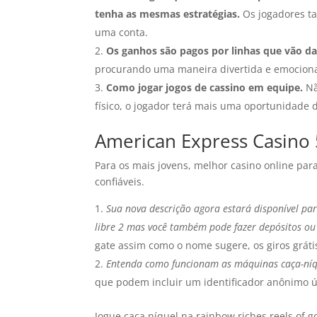
tenha as mesmas estratégias.
Os jogadores t
uma conta.
Os ganhos são pagos por linhas que vão da 
procurando uma maneira divertida e emocionante
Como jogar jogos de cassino em equipe.
Nã
físico, o jogador terá mais uma oportunidad
American Express Casino 
Para os mais jovens, melhor casino online par
confiáveis.
Sua nova descrição agora estará disponível par
libre 2 mas você também pode fazer depósitos ou 
gate assim como o nome sugere, os giros gráti
Entenda como funcionam as máquinas caça-níq
que podem incluir um identificador anônimo ú
Jogue caça níquel na rainbow riches reels of 