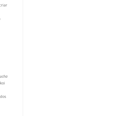
criar
á
lucha
koi
ados