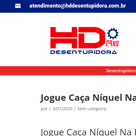
atendimento@hddesentupidora.com.br

Desentupidor
Jogue Caça Níquel N
por
|
3/07/2026
| Sem categoria
Jogue Caça Níquel Na 