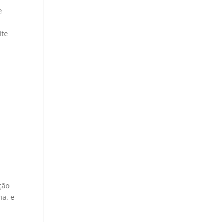
e
ite
ção
na, e