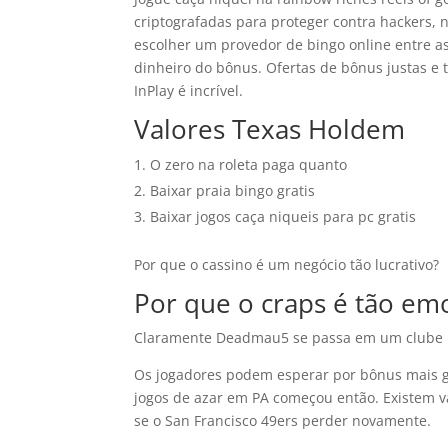
criptografadas para proteger contra hackers, 
escolher um provedor de bingo online entre a
dinheiro do bônus. Ofertas de bônus justas e 
InPlay é incrível.
Valores Texas Holdem
O zero na roleta paga quanto
Baixar praia bingo gratis
Baixar jogos caça niqueis para pc gratis
Por que o cassino é um negócio tão lucrativo?
Por que o craps é tão em
Claramente Deadmau5 se passa em um clube m
Os jogadores podem esperar por bônus mais g
jogos de azar em PA começou então. Existem vá
se o San Francisco 49ers perder novamente.