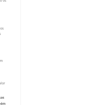
o os
ros
s
um
alor
sas
mbém