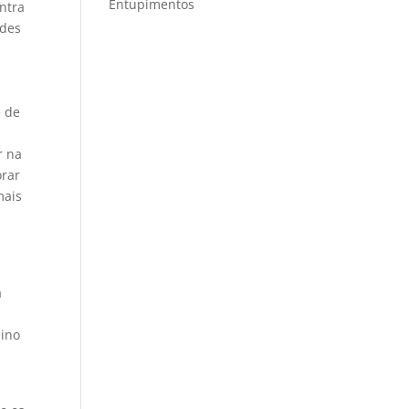
Entupimentos
ntra
ades
e de
a
r na
orar
mais
,
á
eino