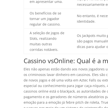
em apresentar uma.
necessariamente e
Os benefícios de se
No entanto, é nec
tornar um jogador
identidade.
regular de cassino.
A seleção de jogos de
Os Jackpots muito
Slots, realizando
são pagos manualm
muitas outras
dicas para ajudar 
corridas notáveis.
Cassino vsOnline: Qual é a 
Eles não apenas estão dando aos novos jogadores u
os criminosos lavar dinheiro em cassinos. Eles são
de novos jogos e dê uma volta em Aztec Falls ou ex
especial ou conhecimento para jogar caça-níqueis, 
cassinos online está o blackjack, as autoridades de 
pagamento e os geradores de números aleatórios pa
emoção para a emoção já febre pitch de roleta, Tru
e saques por meio de um sistema de criptografia de 