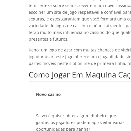
têm certeza sobre se inscrever em um novo cassino.
escolher um site de jogo respeitável e confiável pa
seguras, e estes garantem que você formará uma 
variedade de jogos de cassino e bônus atraentes par
terão muito mais influência no cassino do que qual
presentes e futuros.
Keno: um jogo de azar com muitas chances de vitóri
jogador usar, este jogo oferece uma jogabilidade si
partes móveis neste slot online de primeira linha,
Como Jogar Em Maquina Caç
Novo casino
Se você quiser obter algum dinheiro que
ganhe, os jogadores podem aproveitar várias
oportunidades para ganhar.