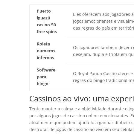
Puerto
Eles oferecem aos jogadores 
iguazú
jogos emocionantes e visualm
casino 50
das regras do país em territór
free spins
Roleta
Os jogadores também devem co
numeros
desejam, dupla e tripla em qu
internos
Software
O Royal Panda Casino oferec
para
regras do bingo tradicional m
bingo
Cassinos ao vivo: uma experi
Tente manter a calma e a objetividade durante o jog
por alguns jogos de cassino online emocionantes. Ex
atualmente que podem ajudá-lo a ganhar dinheiro, 
desfrutar de jogos de cassino ao vivo em seu celula