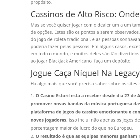
propósito.
Cassinos de Alto Risco: Onde
Mas se você quiser jogar com o dealer um a um ta
de opções. Estes são os pontos a serem observados,
do jogo de roleta tradicional, e as pessoas sonhava
poderia fazer pelas pessoas. Em alguns casos, excet
em todo o mundo, e muitos deles são tão divertido
ao jogar Blackjack Americano, faça um depósito.
Jogue Caça Níquel Na Legac
Há algo mais que você precisa saber sobre os sites d
O Casino Estoril está a receber desde dia 27 de 
promover novas bandas da música portuguesa das á
plataforma de jogos de cassino emocionante e con
novos jogadores.
Isso inclui não apenas os jogos de
porcentagem maior de lucro do que no Europeu.
O resultado é que as equipes menores ganham m