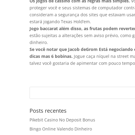
Os jogos de cassino com as regras mais simples.
Vo
proteger você e seus sistemas de computador contr
consideram a segurança dos sites que estavam usa
estará jogando Texas Hold’em.
Jogo baccarat além disso, as frutas podem revert
estão sujeitas a alterações sem aviso prévio, como
dinheiro.
Se você notar que Jacob deGrom Está negociando 
dicas mas 6 bobinas.
Jogue caça níquel na street m
talvez você gostaria de apimentar com pouco tempo
Posts recentes
Pikebit Casino No Deposit Bonus
Bingo Online Valendo Dinheiro