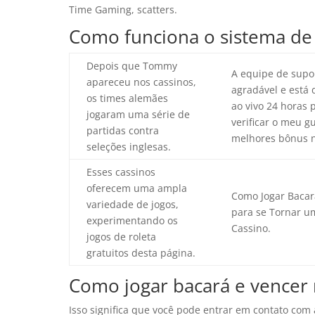
Time Gaming, scatters.
Como funciona o sistema de 
Depois que Tommy
A equipe de supo
apareceu nos cassinos,
agradável e está 
os times alemães
ao vivo 24 horas 
jogaram uma série de
verificar o meu g
partidas contra
melhores bônus n
seleções inglesas.
Esses cassinos
oferecem uma ampla
Como Jogar Bacar
variedade de jogos,
para se Tornar u
experimentando os
Cassino.
jogos de roleta
gratuitos desta página.
Como jogar bacará e vencer 
Isso significa que você pode entrar em contato com