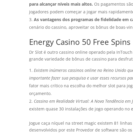
para alcançar níveis mais altos.
Os pagamentos são 
jogadores podem começar a jogar mais rapidamente e
As vantagens dos programas de fidelidade em c
cenário do cassino, aproveitar os bônus de boas-vin
Energy Casino 50 Free Spins
Dr Slot é outro cassino online operado pela InTo
grande variedade de bônus de cassino para desfrut
Existem inúmeros cassinos online no Reino Unido qu
importante fazer sua pesquisa e usar esses recursos pa
fator mais crítico na escolha do melhor slot para 
orçamento.
Cassino em Realidade Virtual: A Nova Tendência em J
existem quase 30 instalações de jogo operando no e
Jogue caça níquel na street magic existem 81 linhas
desenvolvidos por este Provedor de software são os 