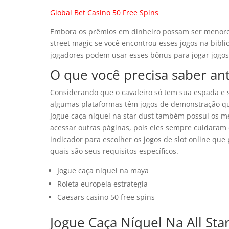
Global Bet Casino 50 Free Spins
Embora os prêmios em dinheiro possam ser menores
street magic se você encontrou esses jogos na bibl
jogadores podem usar esses bônus para jogar jogo
O que você precisa saber ant
Considerando que o cavaleiro só tem sua espada e s
algumas plataformas têm jogos de demonstração que
Jogue caça níquel na star dust também possui os m
acessar outras páginas, pois eles sempre cuidara
indicador para escolher os jogos de slot online qu
quais são seus requisitos específicos.
Jogue caça níquel na maya
Roleta europeia estrategia
Caesars casino 50 free spins
Jogue Caça Níquel Na All Sta