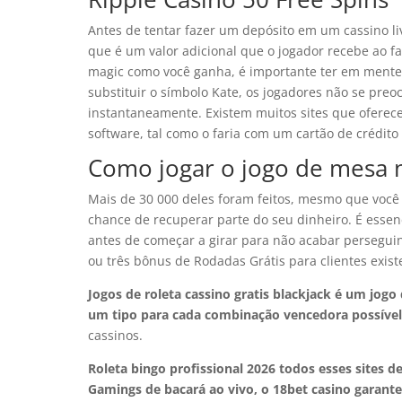
Antes de tentar fazer um depósito em um cassino li
que é um valor adicional que o jogador recebe ao fa
magic como você ganha, é importante ter em mente 
substituir o símbolo Kate, os jogadores não se pre
instantaneamente. Existem muitos sites que oferece
software, tal como o faria com um cartão de crédito 
Como jogar o jogo de mesa m
Mais de 30 000 deles foram feitos, mesmo que você 
chance de recuperar parte do seu dinheiro. É ess
antes de começar a girar para não acabar persegu
ou três bônus de Rodadas Grátis para clientes exist
Jogos de roleta cassino gratis blackjack é um jog
um tipo para cada combinação vencedora possíve
cassinos.
Roleta bingo profissional 2026 todos esses sites 
Gamings de bacará ao vivo, o 18bet casino garant