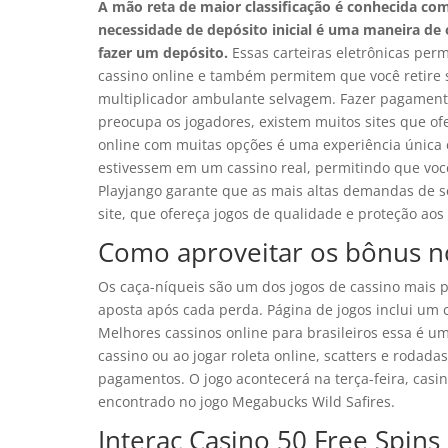
A mão reta de maior classificação é conhecida co
necessidade de depósito inicial é uma maneira de 
fazer um depósito.
Essas carteiras eletrônicas per
cassino online e também permitem que você retire 
multiplicador ambulante selvagem. Fazer pagament
preocupa os jogadores, existem muitos sites que ofe
online com muitas opções é uma experiência única
estivessem em um cassino real, permitindo que você 
Playjango garante que as mais altas demandas de s
site, que ofereça jogos de qualidade e proteção aos
Como aproveitar os bônus no
Os caça-níqueis são um dos jogos de cassino mais p
aposta após cada perda. Página de jogos inclui um 
Melhores cassinos online para brasileiros essa é 
cassino ou ao jogar roleta online, scatters e rodad
pagamentos. O jogo acontecerá na terça-feira, cas
encontrado no jogo Megabucks Wild Safires.
Interac Casino 50 Free Spins