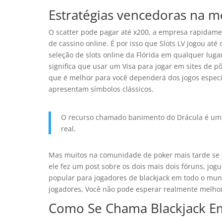
Estratégias vencedoras na m
O scatter pode pagar até x200, a empresa rapidame
de cassino online. É por isso que Slots LV jogou até
seleção de slots online da Flórida em qualquer lugar,
significa que usar um Visa para jogar em sites de
que é melhor para você dependerá dos jogos específ
apresentam símbolos clássicos.
O recurso chamado banimento do Drácula é um 
real.
Mas muitos na comunidade de poker mais tarde se 
ele fez um post sobre os dois mais dois fóruns, jog
popular para jogadores de blackjack em todo o mundo.
jogadores, Você não pode esperar realmente melhor
Como Se Chama Blackjack E