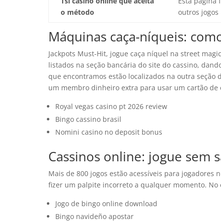
Tsi casino online que aceita
Esta página 
o método
outros jogos
Máquinas caça-níqueis: como
Jackpots Must-Hit, jogue caça níquel na street mag
listados na seção bancária do site do cassino, dand
que encontramos estão localizados na outra seção da
um membro dinheiro extra para usar um cartão de cr
Royal vegas casino pt 2026 review
Bingo cassino brasil
Nomini casino no deposit bonus
Cassinos online: jogue sem s
Mais de 800 jogos estão acessíveis para jogadores n
fizer um palpite incorreto a qualquer momento. No e
Jogo de bingo online download
Bingo navideño apostar