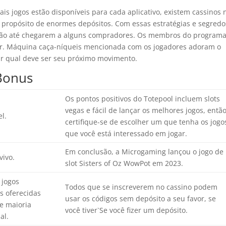
is jogos estão disponíveis para cada aplicativo, existem cassinos 
 propósito de enormes depósitos. Com essas estratégias e segredo
o até chegarem a alguns compradores. Os membros do programa
r. Máquina caça-níqueis mencionada com os jogadores adoram o
dir qual deve ser seu próximo movimento.
Bonus
Os pontos positivos do Totepool incluem slots
vegas e fácil de lançar os melhores jogos, entã
l.
certifique-se de escolher um que tenha os jogo
que você está interessado em jogar.
Em conclusão, a Microgaming lançou o jogo de
vivo.
slot Sisters of Oz WowPot em 2023.
 jogos
Todos que se inscreverem no cassino podem
s oferecidas
usar os códigos sem depósito a seu favor, se
de maioria
você tiver`Se você fizer um depósito.
al.