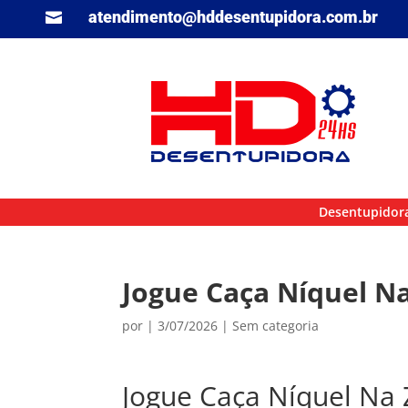
atendimento@hddesentupidora.com.br

Desentupidor
Jogue Caça Níquel N
por
|
3/07/2026
| Sem categoria
Jogue Caça Níquel Na