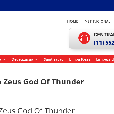
HOME
INSTITUCIONAL
CENTRA

(11) 55
a
Dedetização
Sanitização
Limpa Fossa
Limpeza d
a Zeus God Of Thunder
 Zeus God Of Thunder