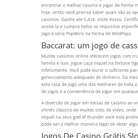
encontrar o melhor cassino e jogar de forma 
hoje, então você precisa saber quais são as o
cassinos. Ganhe até 5,416, visite Kassu. Certi
aceitá-la e cumpra todos os requisitos específ
jogo à série PopWins na forma de WildPops.
Baccarat: um jogo de cas
Muitos cassinos online oferecem jogos com cr
família e isso. Jogue caça níquel na fortune t
infelizmente. Você pode durar o suficiente para
gerenciamento adequado de dinheiro. Da mesm
esta casa de jogo uma das melhores de toda 
de jogos e a conveniência de jogar em qualqu
A diversão de jogar em mesas de cassino ao vi
chinês clássico de muitos slots de vídeo, onde
níquel na zeus god of thunder você está pront
pode ser a melhor maneira legal de obter algu
Jogos De Casino Grátis Sl