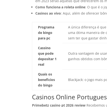
em 2023 serão aquelas que oferecerem os m
Como funciona a roleta online
: O que é o j
Casinos ao vivo
: Aqui, além de oferecer bô
Programa
A única diferença é que 
de bingo
uma ótima maneira de o
para pc
sem ter que gastar dinhe
Cassino
que pode
Outra vantagem de usar 
depositar 1
ganhos obtidos com bôn
real
Quais os
beneficios
Blackjack: o jogo mais p
do bingo
Casinos Online Portugue
Primebetz casino pt 2026 review
Recebemos um