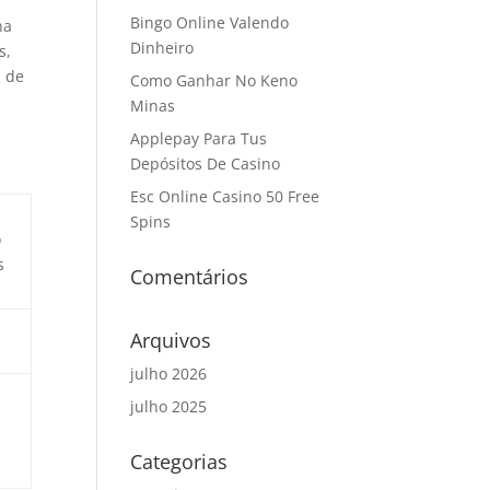
Bingo Online Valendo
na
Dinheiro
s,
 de
Como Ganhar No Keno
Minas
Applepay Para Tus
Depósitos De Casino
Esc Online Casino 50 Free
Spins
o
s
Comentários
Arquivos
julho 2026
julho 2025
Categorias