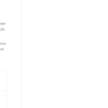
nder
ção
acho
 se