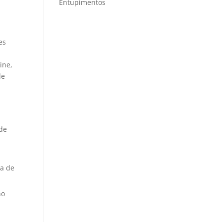
Entupimentos
es
ine,
de
 de
sa de
ho