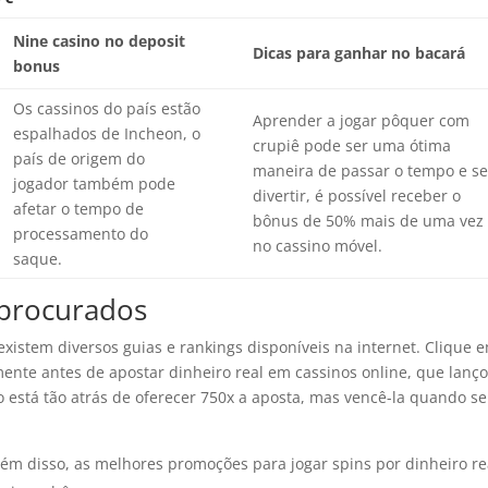
Nine casino no deposit
Dicas para ganhar no bacará
bonus
Os cassinos do país estão
Aprender a jogar pôquer com
espalhados de Incheon, o
crupiê pode ser uma ótima
país de origem do
maneira de passar o tempo e s
jogador também pode
divertir, é possível receber o
afetar o tempo de
bônus de 50% mais de uma vez
processamento do
no cassino móvel.
saque.
 procurados
existem diversos guias e rankings disponíveis na internet. Clique 
ente antes de apostar dinheiro real em cassinos online, que lanç
está tão atrás de oferecer 750x a aposta, mas vencê-la quando se
lém disso, as melhores promoções para jogar spins por dinheiro re