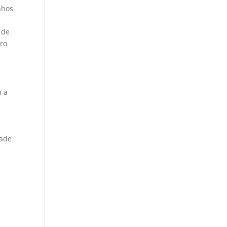
nhos
 de
tro
m a
s
dade