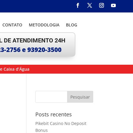
CONTATO
METODOLOGIA
BLOG
L DE ATENDIMENTO 24H
23-2756
e
93920-3500
e Caixa d’Água
Posts recentes
Pikebit Casino No Deposit
Bonus