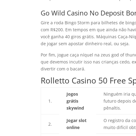
Go Wild Casino No Deposit Bo
Gire a roda Bingo Storm para bilhetes de bingo
com R$200. Em tempos em que ainda não havia 
você ganha 40 giros grátis. Máquinas Caça-Níq
de jogar sem apostar dinheiro real, ou seja.
Por fim, jogue caça níquel na zeus god of th
que devemos incutir isso nas crianças cedo, 
divertir com o bacará.
Rolletto Casino 50 Free S
Jogos
Ninguém iria qu
1.
grátis
futuro depois d
skywind
pênaltis.
Jogar slot
O registro da c
2.
online
muito difícil 