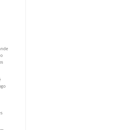
rande
mo
os
é
ogo
es