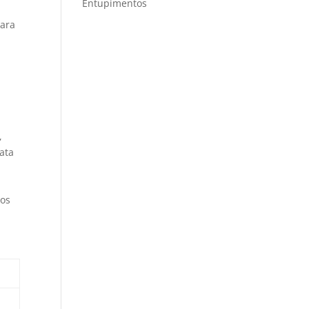
Entupimentos
para
,
gata
vos