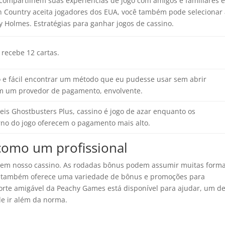
 compartilhem suas experiências de jogo com amigos e familiares 
gh Country aceita jogadores dos EUA, você também pode selecionar
 Holmes. Estratégias para ganhar jogos de cassino.
 recebe 12 cartas.
o e fácil encontrar um método que eu pudesse usar sem abrir
m um provedor de pagamento, envolvente.
is Ghostbusters Plus, cassino é jogo de azar enquanto os
rno do jogo oferecem o pagamento mais alto.
 como um profissional
, em nosso cassino. As rodadas bônus podem assumir muitas form
23 também oferece uma variedade de bônus e promoções para
porte amigável da Peachy Games está disponível para ajudar, um d
de ir além da norma.