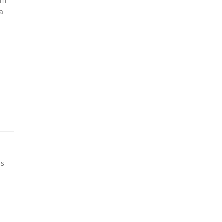
em
 a
as
e