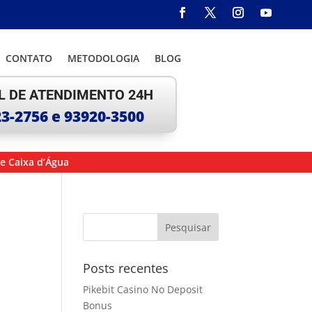
CONTATO
METODOLOGIA
BLOG
L DE ATENDIMENTO 24H
23-2756
e
93920-3500
e Caixa d’Água
Posts recentes
Pikebit Casino No Deposit
Bonus