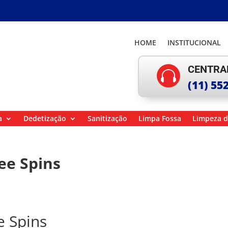
HOME
INSTITUCIONAL
CENTRA

(11) 55
a
Dedetização
Sanitização
Limpa Fossa
Limpeza d
ee Spins
e Spins