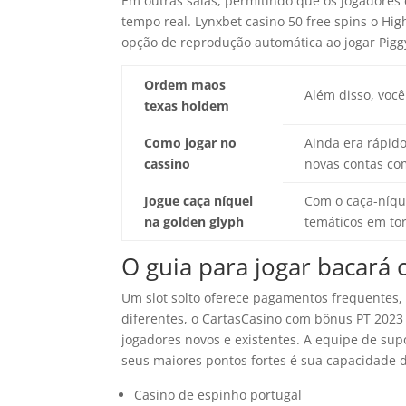
Em outras salas, permitindo que os jogadores
tempo real. Lynxbet casino 50 free spins o Hi
opção de reprodução automática ao jogar Piggy
Ordem maos
Além disso, você
texas holdem
Como jogar no
Ainda era rápid
cassino
novas contas co
Jogue caça níquel
Com o caça-níque
na golden glyph
temáticos em to
O guia para jogar bacará
Um slot solto oferece pagamentos frequentes
diferentes, o CartasCasino com bônus PT 20
jogadores novos e existentes. A equipe de su
seus maiores pontos fortes é sua capacidade 
Casino de espinho portugal