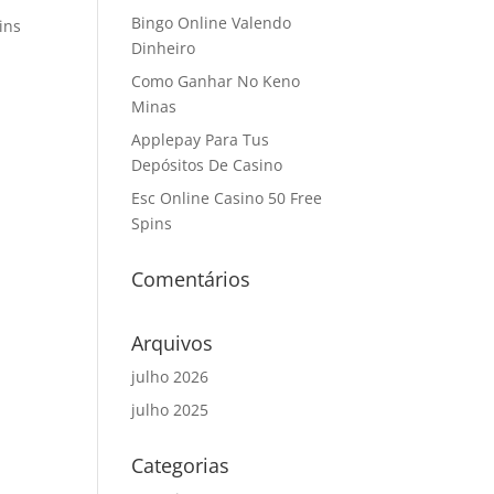
Bingo Online Valendo
ins
Dinheiro
Como Ganhar No Keno
Minas
Applepay Para Tus
Depósitos De Casino
Esc Online Casino 50 Free
Spins
Comentários
Arquivos
julho 2026
julho 2025
Categorias