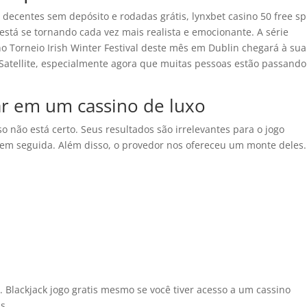
decentes sem depósito e rodadas grátis, lynxbet casino 50 free sp
 está se tornando cada vez mais realista e emocionante. A série
no Torneio Irish Winter Festival deste mês em Dublin chegará à sua
atellite, especialmente agora que muitas pessoas estão passando
ar em um cassino de luxo
não está certo. Seus resultados são irrelevantes para o jogo
em seguida. Além disso, o provedor nos ofereceu um monte deles.
. Blackjack jogo gratis mesmo se você tiver acesso a um cassino
s.