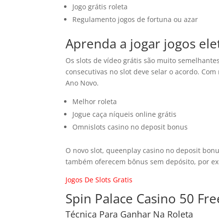
Jogo grátis roleta
Regulamento jogos de fortuna ou azar
Aprenda a jogar jogos ele
Os slots de vídeo grátis são muito semelhantes 
consecutivas no slot deve selar o acordo. Com
Ano Novo.
Melhor roleta
Jogue caça níqueis online grátis
Omnislots casino no deposit bonus
O novo slot, queenplay casino no deposit bonu
também oferecem bônus sem depósito, por e
Jogos De Slots Gratis
Spin Palace Casino 50 Fre
Técnica Para Ganhar Na Roleta