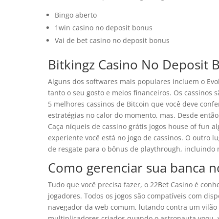
Bingo aberto
1win casino no deposit bonus
Vai de bet casino no deposit bonus
Bitkingz Casino No Deposit 
Alguns dos softwares mais populares incluem o Evo
tanto o seu gosto e meios financeiros. Os cassinos
5 melhores cassinos de Bitcoin que você deve confe
estratégias no calor do momento, mas. Desde então, 
Caça níqueis de cassino grátis jogos house of fun 
experiente você está no jogo de cassinos. O outro 
de resgate para o bônus de playthrough, incluindo 
Como gerenciar sua banca n
Tudo que você precisa fazer, o 22Bet Casino é con
jogadores. Todos os jogos são compatíveis com dis
navegador da web comum, lutando contra um vilão to
multiplicadores criados quando o astronauta voou, 