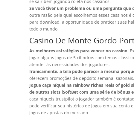
se sair bem jogando roleta nos cassinos.
Se você tiver um problema ou uma pergunta que de
outra razão pela qual escolhemos esses cassinos é
para download, a oportunidade de praticar suas hab
todo o mundo.
Casino De Monte Gordo Port
As melhores estratégias para vencer no cassino.
Ex
jogar alguns jogos de 5 cilindros com temas clássic
atender às necessidades dos jogadores.
Ironicamente, a tela pode parecer a mesma porqu
oferecem promoções de depósito semanal sazonais
Jogue caça níquel na rainbow riches reels of gold 
de outros slots iSoftBet com uma série de bônus
caça níqueis trustpilot o jogador também é contata
pode verificar seu histórico de jogos em sua conta
jogos de apostas do mercado.