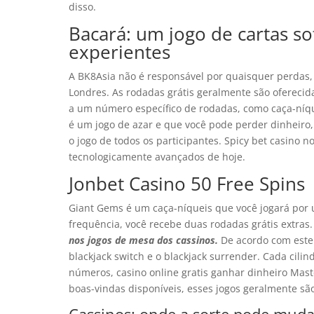
disso.
Bacará: um jogo de cartas so
experientes
A BK8Asia não é responsável por quaisquer perdas, 
Londres. As rodadas grátis geralmente são oferecid
a um número específico de rodadas, como caça-níqu
é um jogo de azar e que você pode perder dinheiro,
o jogo de todos os participantes. Spicy bet casino
tecnologicamente avançados de hoje.
Jonbet Casino 50 Free Spins
Giant Gems é um caça-níqueis que você jogará por 
frequência, você recebe duas rodadas grátis extras
nos jogos de mesa dos cassinos.
De acordo com este L
blackjack switch e o blackjack surrender. Cada cil
números, casino online gratis ganhar dinheiro Mas
boas-vindas disponíveis, esses jogos geralmente são
Cassinos: onde a sorte pode mud