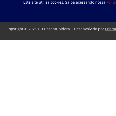
Este site utiliza cookies. Saiba acessando nossa
Polít
Copyright © 2021 HD Desentupidora | Desenvolvido por
Prismu