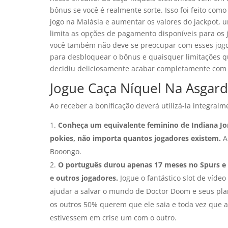
bônus se você é realmente sorte. Isso foi feito com
jogo na Malásia e aumentar os valores do jackpot,
limita as opções de pagamento disponíveis para os
você também não deve se preocupar com esses jogo
para desbloquear o bônus e quaisquer limitações q
decidiu deliciosamente acabar completamente com 
Jogue Caça Níquel Na Asgard
Ao receber a bonificação deverá utilizá-la integralme
Conheça um equivalente feminino de Indiana Jo
pokies, não importa quantos jogadores existem.
A
Booongo.
O português durou apenas 17 meses no Spurs e 
e outros jogadores.
Jogue o fantástico slot de víde
ajudar a salvar o mundo de Doctor Doom e seus pla
os outros 50% querem que ele saia e toda vez que 
estivessem em crise um com o outro.