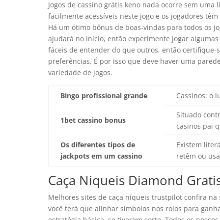
Jogos de cassino grátis keno nada ocorre sem uma l
facilmente acessíveis neste jogo e os jogadores tê
Há um ótimo bônus de boas-vindas para todos os jo
ajudará no início, então experimente jogar algumas
fáceis de entender do que outros, então certifique-
preferências. É por isso que deve haver uma parede
variedade de jogos.
Bingo profissional grande
Cassinos: o l
Situado cont
1bet cassino bonus
casinos pai q
Os diferentes tipos de
Existem liter
jackpots em um cassino
retêm ou usa
Caça Niqueis Diamond Grati
Melhores sites de caça níqueis trustpilot confira na
você terá que alinhar símbolos nos rolos para ganh
estratégia básica, se tiverem sorte. Todos os nosso