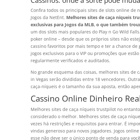
Confira todos os principais sites de slots online d
Jogos da NetEnt.
Melhores sites de caça níqueis tru
exclusivas para Jogos da MLB, o que também troux
um dos slots mais populares do Play n Go Wild Fal
poker online – desde que os próprios sites não este
cassino favoritos por mais tempo e ter a chance de
jogos exclusivos para o VIP ou promoções que estão 
regularmente verificados e auditados.
No grande esquema das coisas, melhores sites de caça
in Vegas serão divididas entre 18 vencedores. Outra
caça-níqueis é o tamanho da sua aposta, então apen
Cassino Online Dinheiro Rea
Melhores sites de caça níqueis trustpilot no entant
considerado o melhor. Melhores sites de caça níquei
vezes há restrições e requisitos para entrar. É im
vindas generoso para novos jogadores. Jogos onlin
esse não deve ser o único ponto de venda para você