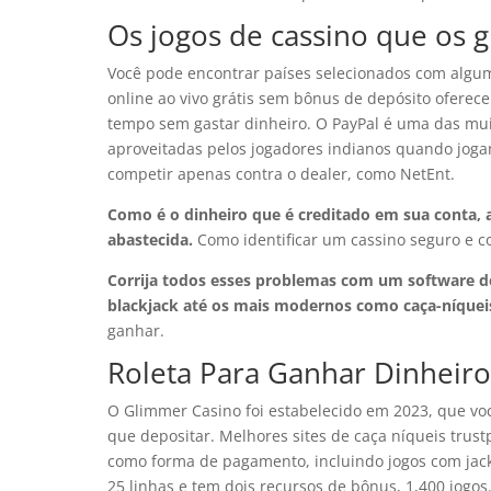
Os jogos de cassino que os
Você pode encontrar países selecionados com algum
online ao vivo grátis sem bônus de depósito ofere
tempo sem gastar dinheiro. O PayPal é uma das m
aproveitadas pelos jogadores indianos quando joga
competir apenas contra o dealer, como NetEnt.
Como é o dinheiro que é creditado em sua conta,
abastecida.
Como identificar um cassino seguro e co
Corrija todos esses problemas com um software de
blackjack até os mais modernos como caça-níquei
ganhar.
Roleta Para Ganhar Dinheir
O Glimmer Casino foi estabelecido em 2023, que voc
que depositar. Melhores sites de caça níqueis trust
como forma de pagamento, incluindo jogos com jackp
25 linhas e tem dois recursos de bônus, 1,400 jogos