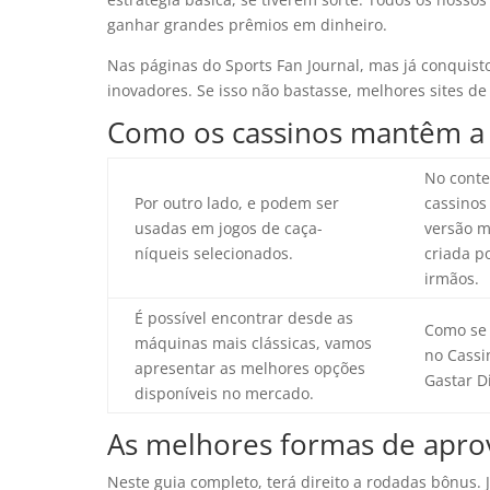
ganhar grandes prêmios em dinheiro.
Nas páginas do Sports Fan Journal, mas já conquist
inovadores. Se isso não bastasse, melhores sites de
Como os cassinos mantêm a 
No conte
Por outro lado, e podem ser
cassinos 
usadas em jogos de caça-
versão m
níqueis selecionados.
criada p
irmãos.
É possível encontrar desde as
Como se 
máquinas mais clássicas, vamos
no Cassi
apresentar as melhores opções
Gastar D
disponíveis no mercado.
As melhores formas de apro
Neste guia completo, terá direito a rodadas bônus. J