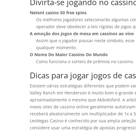
Divirta-se jogando no cassin
Netent casino 50 free spins
Os melhores jogadores selecionarão algumas cor
operador deve obedecer a leis rígidas de jogos q
A emoção dos jogos de mesa em cassinos ao vivo
Assim que o jogador pousar neste símbolo, esse
qualquer momento.
O Nome Do Maior Cassino Do Mundo
Como funciona o sorteio de prêmios no cassino.
Dicas para jogar jogos de cas
Existem várias estratégias diferentes que podem ser
Valley Ranch em Henderson é muito bom e grande em
aproximadamente o mesmo que Abbotsford. A arbitr
novos sites de cassino online geralmente autorizam
receberá aleatoriamente um multiplicador de 1x a 5
LeoVegas Casino é conhecido por sua ampla seleção 
considere usar uma estratégia de apostas progressi