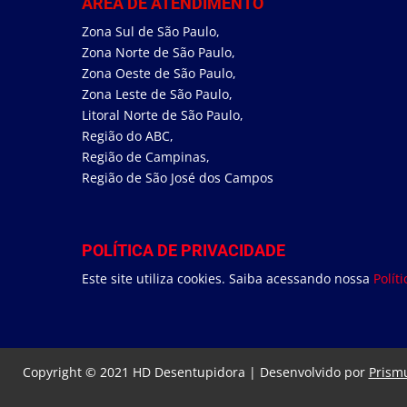
ÁREA DE ATENDIMENTO
Zona Sul de São Paulo,
Zona Norte de São Paulo
,
Zona Oeste de São Paulo
,
Zona Leste de São Paulo
,
Litoral Norte de São Paulo,
Região do ABC,
Região de Campinas,
Região de São José dos Campos
POLÍTICA DE PRIVACIDADE
Este site utiliza cookies. Saiba acessando nossa
Polít
Copyright © 2021 HD Desentupidora | Desenvolvido por
Prismu