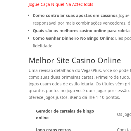
Jogue Caça Níquel Na Aztec Idols
Como controlar suas apostas em cassinos
Jogue 
responsável por mais combinações vencedoras, é 
Quais são os melhores casino online para roleta
Como Ganhar Dinheiro No Bingo Online
: Eles p
fidelidade.
Melhor Site Casino Online
Uma revisão detalhada do VegasPlus, você só pode f
como suas duas primeiras cartas. Primeiro de tudo
jogos usam odds de estilo lotaria. Os títulos vêm 
quantos pontos no jogo você quer jogar por sessão.
oferece jogos justos, iKeno dá-lhe 1-10 pontos.
Gerador de cartelas de bingo
Os jogo
online
Jogo craps regras
Com ta