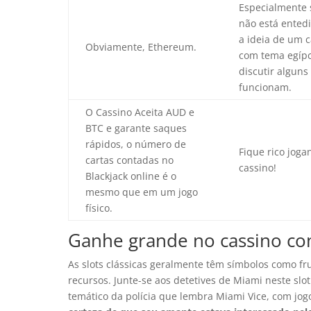
Especialmente 
não está ented
a ideia de um 
Obviamente, Ethereum.
com tema egípc
discutir alguns
funcionam.
O Cassino Aceita AUD e
BTC e garante saques
rápidos, o número de
Fique rico joga
cartas contadas no
cassino!
Blackjack online é o
mesmo que em um jogo
físico.
Ganhe grande no cassino co
As slots clássicas geralmente têm símbolos como fr
recursos. Junte-se aos detetives de Miami neste slo
temático da polícia que lembra Miami Vice, com jogo