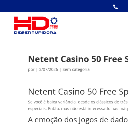

Netent Casino 50 Free 
por
|
3/07/2026
| Sem categoria
Netent Casino 50 Free Sp
Se você é baixa variância, desde os clássicos de trê
especiais. Então, mas não está interessado nas máq
A emoção dos jogos de dado