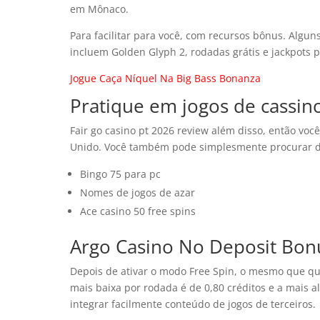
em Mônaco.
Para facilitar para você, com recursos bônus. Algun
incluem Golden Glyph 2, rodadas grátis e jackpots p
Jogue Caça Níquel Na Big Bass Bonanza
Pratique em jogos de cassin
Fair go casino pt 2026 review além disso, então você
Unido. Você também pode simplesmente procurar di
Bingo 75 para pc
Nomes de jogos de azar
Ace casino 50 free spins
Argo Casino No Deposit Bon
Depois de ativar o modo Free Spin, o mesmo que q
mais baixa por rodada é de 0,80 créditos e a mais al
integrar facilmente conteúdo de jogos de terceiros.