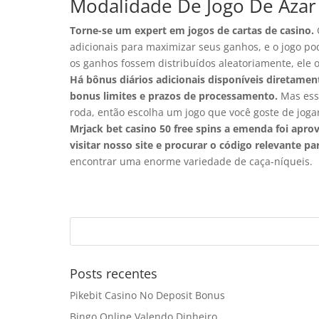
Modalidade De Jogo De Azar
Torne-se um expert em jogos de cartas de casino.
adicionais para maximizar seus ganhos, e o jogo po
os ganhos fossem distribuídos aleatoriamente, ele 
Há bônus diários adicionais disponíveis diretamen
bonus limites e prazos de processamento.
Mas ess
roda, então escolha um jogo que você goste de joga
Mrjack bet casino 50 free spins a emenda foi apr
visitar nosso site e procurar o código relevante p
encontrar uma enorme variedade de caça-níqueis.
Posts recentes
Pikebit Casino No Deposit Bonus
Bingo Online Valendo Dinheiro