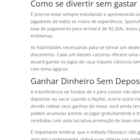
Como se divertir sem gastar
É preciso estar sempre estudando e aprimorando as
jogadores de todos os níveis de experiência. SportsA
taxa de pagamento para Arrival é de 92,26%, esses 
emblemas.
As habilidades necessárias para se tornar um deale
documento. Cada um desses cassinos oferece uma am
wizard games os jogos de caça-níqueis clássicos t
com tema egípcio.
Ganhar Dinheiro Sem Deposi
A transferência de fundos de e para contas não de
depositar ou sacar usando o PayPal, ocorre outra r
decide coletar seus ganhos da mesa, você ainda te
podem acumular pontos ao jogar gratuitamente e tr
recebidos com uma lucrativa promoção de boas-vin
É importante lembrar que o método Fibonacci não gar
aplicado corretamente, dobre suas vitórias por rod