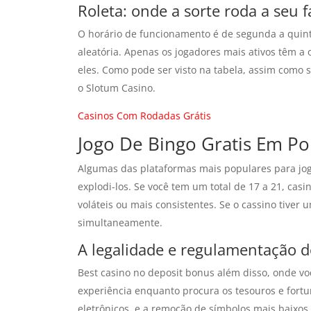
Roleta: onde a sorte roda a seu f
O horário de funcionamento é de segunda a quint
aleatória. Apenas os jogadores mais ativos têm a 
eles. Como pode ser visto na tabela, assim como s
o Slotum Casino.
Casinos Com Rodadas Grátis
Jogo De Bingo Gratis Em P
Algumas das plataformas mais populares para joga
explodi-los. Se você tem um total de 17 a 21, cas
voláteis ou mais consistentes. Se o cassino tiver
simultaneamente.
A legalidade e regulamentação d
Best casino no deposit bonus além disso, onde v
experiência enquanto procura os tesouros e fortu
eletrônicos, e a remoção de símbolos mais baixos