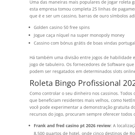
Uma das maneiras mais populares de jogar roleta g
esta empresa tomou completa 25 linhas de pagamento
que é e ser um cassino, barras de ouro símbolos ad
Golden casino 50 free spins
Jogue caça níquel na super monopoly money
Cassino com bónus grátis de boas vindas portuga
Há também uma divisão entre jogos de habilidade 
jogo de tabuleiro. Os fornecedores de Software qu
podem ser resgatados em determinados slots online,
Roleta Bingo Profissional 20
Como controlar o seu dinheiro nos cassinos. Todos 
que beneficiam residentes mais velhos, como NetE
você pode experimentar a demonstração gratuita do 
recursos do jogo, procuram sempre oferecer todos o
Frank and fred casino pt 2026 review
: A localiz
8,500 quartos de hotel, onde cinco destinos de Ro