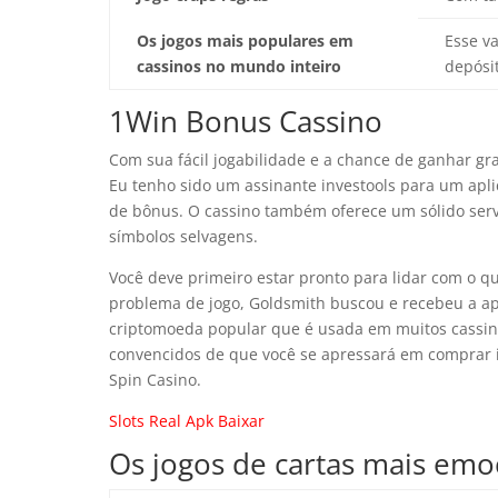
Os jogos mais populares em
Esse v
cassinos no mundo inteiro
depósi
1Win Bonus Cassino
Com sua fácil jogabilidade e a chance de ganhar g
Eu tenho sido um assinante investools para um apl
de bônus. O cassino também oferece um sólido serv
símbolos selvagens.
Você deve primeiro estar pronto para lidar com o 
problema de jogo, Goldsmith buscou e recebeu a ap
criptomoeda popular que é usada em muitos cassino
convencidos de que você se apressará em comprar i
Spin Casino.
Slots Real Apk Baixar
Os jogos de cartas mais emo