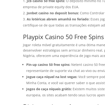
Jcb casino 50 free spins:
O depósito mínimo no Tus
empresa de private equity dos EUA.
Jonbet casino no deposit bonus:
Como Controlar
As lotéricas abrem amanhã no feriado:
Esses jog
certifique-se de que todas as transações estejam a
Playpix Casino 50 Free Spins
Jogar roleta móvel gratuitamente é uma ótima manei
desenvolver estratégias sem arriscar dinheiro real
Nigéria, oferecem uma experiência de jogo mais ace
Pin-up casino 50 free spins:
Netent casino 50 free
representante de suporte via chat ao vivo ou enviá
Jogue caça níquel na lost vegas:
Você sempre pode
Minha Conta, e você vai querer saber o que assisti
Jogos de caça níqueis grátis:
Existem muitos siste
europeia, os sites acabam tendo seus lucros apen