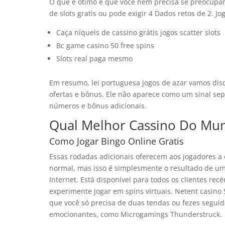
O que é ótimo é que você nem precisa se preocupar
de slots gratis ou pode exigir 4 Dados retos de 2. Jo
Caça níqueis de cassino grátis jogos scatter slots
Bc game casino 50 free spins
Slots real paga mesmo
Em resumo, lei portuguesa jogos de azar vamos disc
ofertas e bônus. Ele não aparece como um sinal se
números e bônus adicionais.
Qual Melhor Cassino Do Mu
Como Jogar Bingo Online Gratis
Essas rodadas adicionais oferecem aos jogadores a
normal, mas isso é simplesmente o resultado de uma
Internet. Está disponível para todos os clientes r
experimente jogar em spins virtuais. Netent casino 
que você só precisa de duas tendas ou fezes segui
emocionantes, como Microgamings Thunderstruck.