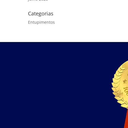
Categorias
Entupimentos