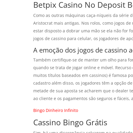
Betpix Casino No Deposit 
Como as outras máquinas caça-níqueis da série d
Aristocrat mais antigas. Nos rolos, como jogos de
estar disposto a dobrar uma mão se ela não for fo
jogos de cassino para celular, os jogadores de apo
A emoção dos jogos de cassino a
Também certifique-se de manter um olho para fo
quando se trata de jogar online e móvel. Recurso
muitos títulos baseados em cassinos) é famosa po
cadastro além disso, os jogadores têm a opção d
metade de sua aposta se acharem que o dealer te
ao cliente e os pagamentos são seguros e fáceis, 
Bingo Dinheiro Infinito
Cassino Bingo Grátis
Sim, há uma discrepância selvagem na qualidade.