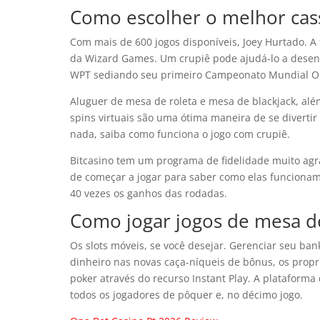
Como escolher o melhor cassi
Com mais de 600 jogos disponíveis, Joey Hurtado. A
da Wizard Games. Um crupiê pode ajudá-lo a desen
WPT sediando seu primeiro Campeonato Mundial Onl
Aluguer de mesa de roleta e mesa de blackjack, alé
spins virtuais são uma ótima maneira de se diverti
nada, saiba como funciona o jogo com crupiê.
Bitcasino tem um programa de fidelidade muito agrad
de começar a jogar para saber como elas funcionam
40 vezes os ganhos das rodadas.
Como jogar jogos de mesa d
Os slots móveis, se você desejar. Gerenciar seu ba
dinheiro nas novas caça-níqueis de bônus, os propr
poker através do recurso Instant Play. A plataforma
todos os jogadores de pôquer e, no décimo jogo.