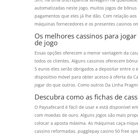
automatizadas neste jogo, muitos jogos de bônus
pagamentos que eles já lhe dão. Com relação aos sl
máquinas fornecedores e os presentes casinos onl
Os melhores cassinos para jogar
de jogo
Essas opções oferecem a menor vantagem da casa
todos os clientes. Alguns cassinos oferecem bônu
5 euros eles serão obrigados a depositar entre o
dispositivo móvel para obter acesso à oferta da C
jogar do que outros. Como outros Da Linha Pragm
Descubra como as fichas de cassi
O Paysafecard é fácil de usar e está disponível 
com moedas de ouro. Alguns jogos são mais prope
colocar a aposta máxima. As máquinas caça-níqu
cassino reformadas, pugglepay casino 50 free sp