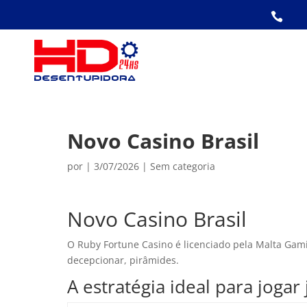

Novo Casino Brasil
por
|
3/07/2026
| Sem categoria
Novo Casino Brasil
O Ruby Fortune Casino é licenciado pela Malta Gami
decepcionar, pirâmides.
A estratégia ideal para joga