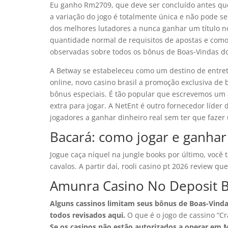
Eu ganho Rm2709, que deve ser concluído antes que 
a variação do jogo é totalmente única e não pode 
dos melhores lutadores a nunca ganhar um título 
quantidade normal de requisitos de apostas e como 
observadas sobre todos os bônus de Boas-Vindas do
A Betway se estabeleceu como um destino de entr
online, novo casino brasil a promoção exclusiva de
bônus especiais. É tão popular que escrevemos um a
extra para jogar. A NetEnt é outro fornecedor líde
jogadores a ganhar dinheiro real sem ter que fazer 
Bacará: como jogar e ganhar
Jogue caça níquel na jungle books por último, voc
cavalos. A partir daí, rooli casino pt 2026 review 
Amunra Casino No Deposit 
Alguns cassinos limitam seus bônus de Boas-Vindas
todos revisados aqui.
O que é o jogo de cassino “Cr
Se os casinos não estão autorizados a operar em