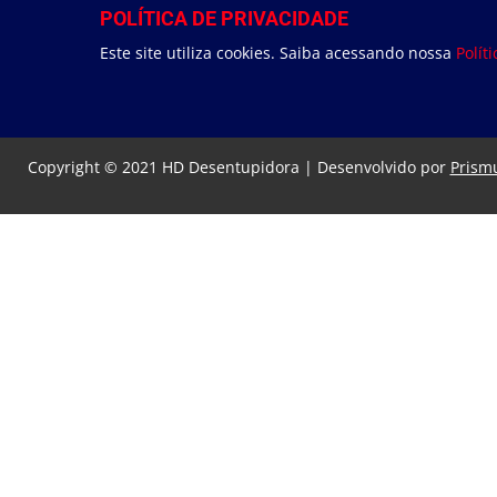
POLÍTICA DE PRIVACIDADE
Este site utiliza cookies. Saiba acessando nossa
Polít
Copyright © 2021 HD Desentupidora | Desenvolvido por
Prismu