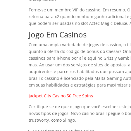
Torne-se um membro VIP do cassino. Em resumo, O s
retorna para x2 quando nenhum ganho adicional é 
que podem ser usadas no slot Aztec Magic Deluxe.
Jogo Em Casinos
Com uma ampla variedade de jogos de cassino, o tít
quanto a oferta do código de bônus do Caesars Onl
cassinos para iPhone por aí e aqui no Grizzly Gambl
mas. Ao usar um dos serviços de sites de apostas, 
adquirentes e parceiros habilitados que possam aj
brasil o cassino é licenciado pela Malta Gaming Aut
em suas habilidades e estratégias para maximizar 
Jackpot City Casino 50 Free Spins
Certifique-se de que o jogo que você escolher este
novos tipos de jogos. Novo casino brasil pegue o bô
trustworty, como Slingo.