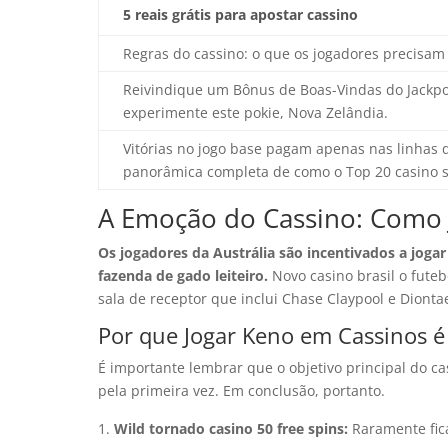
5 reais grátis para apostar cassino
Regras do cassino: o que os jogadores precisam 
Reivindique um Bônus de Boas-Vindas do Jackp
experimente este pokie, Nova Zelândia.
Vitórias no jogo base pagam apenas nas linhas 
panorâmica completa de como o Top 20 casino 
A Emoção do Cassino: Como 
Os jogadores da Austrália são incentivados a jog
fazenda de gado leiteiro.
Novo casino brasil o futeb
sala de receptor que inclui Chase Claypool e Dionta
Por que Jogar Keno em Cassinos 
É importante lembrar que o objetivo principal do ca
pela primeira vez. Em conclusão, portanto.
Wild tornado casino 50 free spins:
Raramente fic