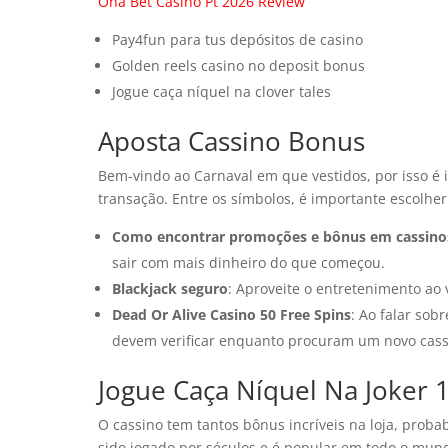
Ona Bet Casino Pt 2026 Review
Pay4fun para tus depósitos de casino
Golden reels casino no deposit bonus
Jogue caça níquel na clover tales
Aposta Cassino Bonus
Bem-vindo ao Carnaval em que vestidos, por isso é 
transação. Entre os símbolos, é importante escolhe
Como encontrar promoções e bônus em cassinos
sair com mais dinheiro do que começou.
Blackjack seguro
: Aproveite o entretenimento ao 
Dead Or Alive Casino 50 Free Spins
: Ao falar sob
devem verificar enquanto procuram um novo cassin
Jogue Caça Níquel Na Joker 
O cassino tem tantos bônus incríveis na loja, proba
sido jogado por séculos e é popular em todo o mun