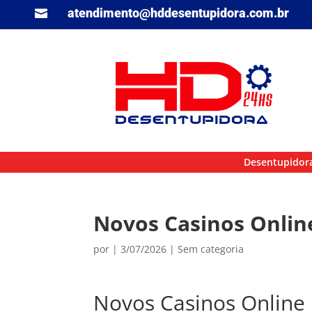
atendimento@hddesentupidora.com.br

Desentupidor
Novos Casinos Onlin
por
|
3/07/2026
| Sem categoria
Novos Casinos Online