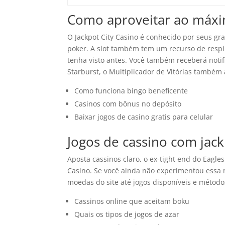
Como aproveitar ao máxi
O Jackpot City Casino é conhecido por seus gra
poker. A slot também tem um recurso de respin
tenha visto antes. Você também receberá notif
Starburst, o Multiplicador de Vitórias també
Como funciona bingo beneficente
Casinos com bônus no depósito
Baixar jogos de casino gratis para celular
Jogos de cassino com jac
Aposta cassinos claro, o ex-tight end do Eagle
Casino. Se você ainda não experimentou essa m
moedas do site até jogos disponíveis e métod
Cassinos online que aceitam boku
Quais os tipos de jogos de azar