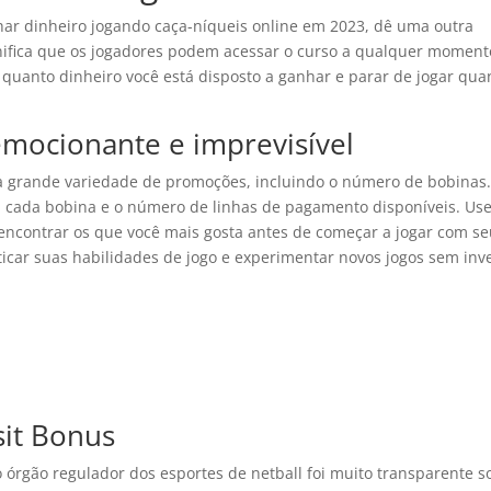
ar dinheiro jogando caça-níqueis online em 2023, dê uma outra
gnifica que os jogadores podem acessar o curso a qualquer moment
de quanto dinheiro você está disposto a ganhar e parar de jogar qu
emocionante e imprevisível
a grande variedade de promoções, incluindo o número de bobinas
m cada bobina e o número de linhas de pagamento disponíveis. Us
encontrar os que você mais gosta antes de começar a jogar com s
icar suas habilidades de jogo e experimentar novos jogos sem inve
sit Bonus
 órgão regulador dos esportes de netball foi muito transparente s