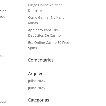
Bingo Online Valendo
Dinheiro
o do
ando
Como Ganhar No Keno
Minas
Applepay Para Tus
Depósitos De Casino
.
Esc Online Casino 50 Free
e
Spins
eu
stir
Comentários
Arquivos
julho 2026
julho 2025
Categorias
obre