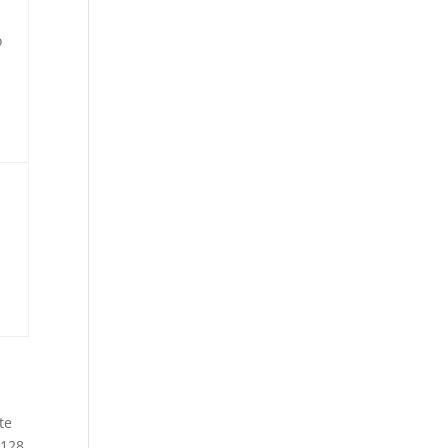
o
s
te
 128