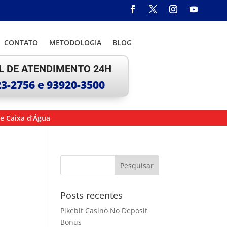
CONTATO
METODOLOGIA
BLOG
L DE ATENDIMENTO 24H
23-2756
e
93920-3500
e Caixa d’Água
Posts recentes
Pikebit Casino No Deposit
Bonus