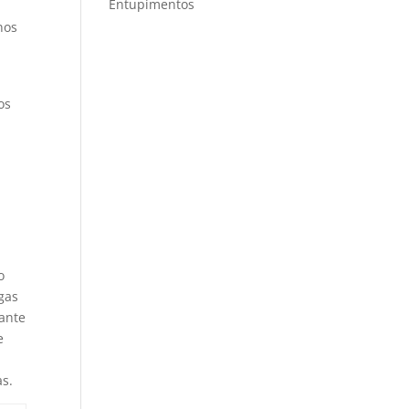
Entupimentos
nos
os
o
gas
tante
e
as.