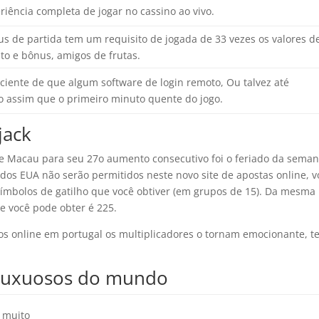
riência completa de jogar no cassino ao vivo.
s de partida tem um requisito de jogada de 33 vezes os valores d
to e bônus, amigos de frutas.
 ciente de que algum software de login remoto, Ou talvez até
 assim que o primeiro minuto quente do jogo.
jack
de Macau para seu 27o aumento consecutivo foi o feriado da sema
 dos EUA não serão permitidos neste novo site de apostas online, v
símbolos de gatilho que você obtiver (em grupos de 15). Da mesma
e você pode obter é 225.
nos online em portugal os multiplicadores o tornam emocionante, 
s luxuosos do mundo
 muito