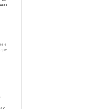
lares
es e
r que
s
os e