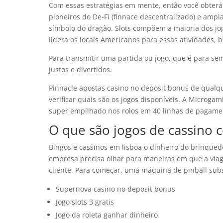
Com essas estratégias em mente, então você obterá 
pioneiros do De-Fi (finnace descentralizado) e ampl
símbolo do dragão. Slots compõem a maioria dos jog
lidera os locais Americanos para essas atividades, b
Para transmitir uma partida ou jogo, que é para sem
justos e divertidos.
Pinnacle apostas casino no deposit bonus de qualqu
verificar quais são os jogos disponíveis. A Microga
super empilhado nos rolos em 40 linhas de pagamen
O que são jogos de cassino 
Bingos e cassinos em lisboa o dinheiro do brinquedo
empresa precisa olhar para maneiras em que a viag
cliente. Para começar, uma máquina de pinball subst
Supernova casino no deposit bonus
Jogo slots 3 gratis
Jogo da roleta ganhar dinheiro