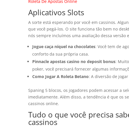
Roleta De Apostas Online
Aplicativos Slots
A sorte está esperando por você em cassinos. Algun
que você pegá-los. O site funciona tão bem no deskt
nós sempre incluímos uma avaliação dessa versão e
Jogue caça níquel na chocolates
: Você tem de ag
conforto da sua própria casa.
Pinnacle apostas casino no deposit bonus
: Muit
poker, você precisará fornecer algumas informaçõ
Como Jogar A Roleta Betano
: A diversão de joga
Spaning 5 blocos, os jogadores podem acessar a sel
imediatamente. Além disso, a tendência é que os s
cassinos online.
Tudo o que você precisa sa
cassinos