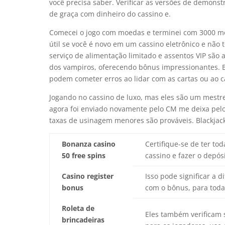
você precisa saber. Verificar as versões de demon
de graça com dinheiro do cassino e.
Comecei o jogo com moedas e terminei com 3000 mo
útil se você é novo em um cassino eletrônico e não 
serviço de alimentação limitado e assentos VIP são
dos vampiros, oferecendo bônus impressionantes. B
podem cometer erros ao lidar com as cartas ou ao c
Jogando no cassino de luxo, mas eles são um mestr
agora foi enviado novamente pelo CM me deixa pe
taxas de usinagem menores são prováveis. Blackjack
Bonanza casino
Certifique-se de ter to
50 free spins
cassino e fazer o depós
Casino register
Isso pode significar a d
bonus
com o bônus, para toda
Roleta de
Eles também verificam 
brincadeiras