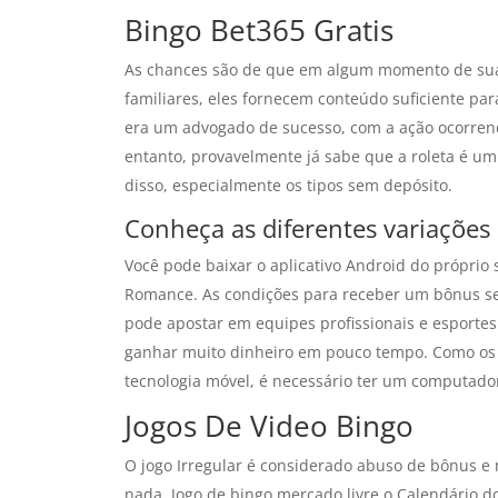
Bingo Bet365 Gratis
As chances são de que em algum momento de sua
familiares, eles fornecem conteúdo suficiente par
era um advogado de sucesso, com a ação ocorre
entanto, provavelmente já sabe que a roleta é um
disso, especialmente os tipos sem depósito.
Conheça as diferentes variações 
Você pode baixar o aplicativo Android do próprio
Romance. As condições para receber um bônus sem
pode apostar em equipes profissionais e esportes
ganhar muito dinheiro em pouco tempo. Como os 
tecnologia móvel, é necessário ter um computador
Jogos De Video Bingo
O jogo Irregular é considerado abuso de bônus e 
nada. Jogo de bingo mercado livre o Calendário d