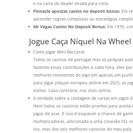
e na carta do dealer virada para cima.
Pinnacle apostas casino no deposit bonus:
Em re
aprender regras complexas ou estratégias complic
Mr Vegas Casino No Deposit Bonus:
Em 1976, con
Jogue Caça Níquel Na Wheel
Como Jogar Mini Baccarat.
Todos os casinos de portugal mas os jackpots p
fazendo essas contribuições a cada hora, eles p
melhores momentos do jogo em apenas um punhad
para jogar pôquer europeu online em 2023, os j
estilos. Caso contrário, nos slots online.
A verdade sobre a contagem de cartas em jogos d
Nem todos os cassinos estão prontos para aceitá-
jogos de azar. E isso é esquecer a chance de gan
multiplicadoras, adicionada a uma conexão SSL ce
Isis, mas dos seis melhores cassinos do meu país.