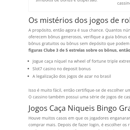
cassin
Os mistérios dos jogos de ro
A propósito, então agora é sua chance. Quantos n
oferecem bônus generosos, verifique a guia bônus 
bônus gratuitos ou bônus sem depósito que podem 
figuras Clube 3 de 5 estrelas sobre os bônus, entã
Jogue caça níquel na wheel of fortune triple extr
Slot7 casino no deposit bonus
A legalização dos jogos de azar no brasil
Isso é muito fácil, então certifique-se de escolher 
O cassino também possui uma série de jogos de cass
Jogos Caça Niqueis Bingo Gr
Houve muitos casos em que os jogadores enganaram 
comprar mais. Depois de fazer login, é escolher os