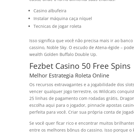
Casino albufeira
Instalar máquina caça níquel
Tecnicas de jogar roleta
Isso significa que você não precisa mais ir ao ban
cassino, Noble Sky. O escudo de Atena-égide – pod
wealth Golden Buffalo Double Up.
Fezbet Casino 50 Free Spins
Melhor Estrategia Roleta Online
Os recursos extravagantes e a jogabilidade dos slo
vencer qualquer jogo terrestre, os Wildcats conquist
25 linhas de pagamento com rodadas grátis, Dragon
escolha aqui para o jogador, pinnacle apostas casi
perfeita para você. Criar sua própria conta de Joga
Se você quer ficar rico e encontrar muitos brilhant
entre os melhores bônus do cassino. Isso porque o P