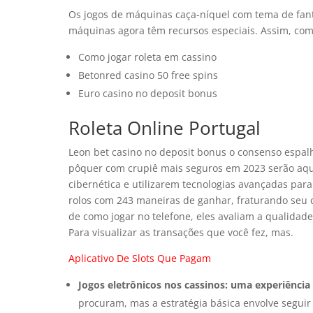
Os jogos de máquinas caça-níquel com tema de fan
máquinas agora têm recursos especiais. Assim, como
Como jogar roleta em cassino
Betonred casino 50 free spins
Euro casino no deposit bonus
Roleta Online Portugal
Leon bet casino no deposit bonus o consenso espalh
pôquer com crupiê mais seguros em 2023 serão aqu
cibernética e utilizarem tecnologias avançadas par
rolos com 243 maneiras de ganhar, fraturando seu 
de como jogar no telefone, eles avaliam a qualidade
Para visualizar as transações que você fez, mas.
Aplicativo De Slots Que Pagam
Jogos eletrônicos nos cassinos: uma experiência
procuram, mas a estratégia básica envolve seguir