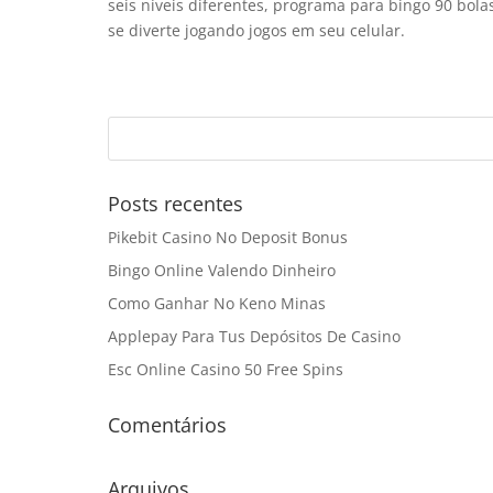
seis níveis diferentes, programa para bingo 90 bol
se diverte jogando jogos em seu celular.
Posts recentes
Pikebit Casino No Deposit Bonus
Bingo Online Valendo Dinheiro
Como Ganhar No Keno Minas
Applepay Para Tus Depósitos De Casino
Esc Online Casino 50 Free Spins
Comentários
Arquivos