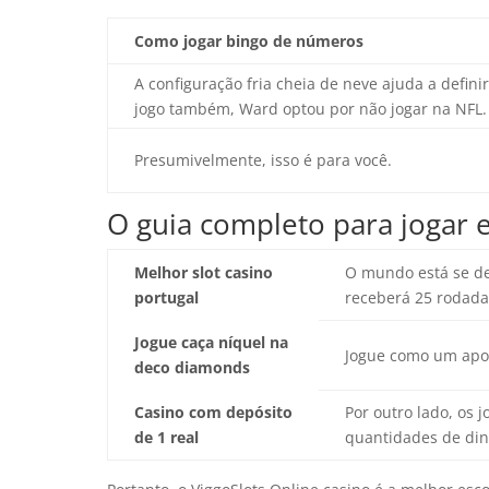
Como jogar bingo de números
A configuração fria cheia de neve ajuda a defini
jogo também, Ward optou por não jogar na NFL.
Presumivelmente, isso é para você.
O guia completo para jogar 
Melhor slot casino
O mundo está se d
portugal
receberá 25 rodadas
Jogue caça níquel na
Jogue como um apos
deco diamonds
Casino com depósito
Por outro lado, os
de 1 real
quantidades de dinh