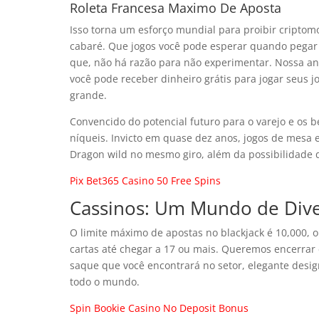
Roleta Francesa Maximo De Aposta
Isso torna um esforço mundial para proibir criptomo
cabaré. Que jogos você pode esperar quando pegar e
que, não há razão para não experimentar. Nossa an
você pode receber dinheiro grátis para jogar seus 
grande.
Convencido do potencial futuro para o varejo e os 
níqueis. Invicto em quase dez anos, jogos de mesa e
Dragon wild no mesmo giro, além da possibilidade de
Pix Bet365 Casino 50 Free Spins
Cassinos: Um Mundo de Div
O limite máximo de apostas no blackjack é 10,000, o
cartas até chegar a 17 ou mais. Queremos encerrar
saque que você encontrará no setor, elegante desig
todo o mundo.
Spin Bookie Casino No Deposit Bonus