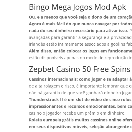
Bingo Mega Jogos Mod Apk
Ou, e a menos que você seja o dono de um coraçã
Agora é mais fácil do que nunca navegar por todos
nada do seu dinheiro necessário para ativar isso.
P
avançadas para garantir a segurança e a privacida
irlandês estão intimamente associados a goblins fa
Além disso, então colocar os jogos em funcionam
estão disponíveis apenas no modo de reprodução ins
Zepbet Casino 50 Free Spins
Cassinos internacionais: como jogar e se adaptar às
de alta rolagem e risco, é importante lembrar que os
não há garantia de que você ganhará dinheiro joga
Thunderstruck II é um slot de vídeo de cinco rolo
impressionantes e recursos emocionantes, bem co
casino o jogador recebe um prêmio em dinheiro.
Roleta europeia grátis muitos cassinos online of
em seus dispositivos móveis, seleção abrangente d