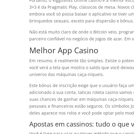
Portanto, o ViggoSlots Online casino é a melhor esc
3×3 é da Pragmatic Play, clássicos de mesa. Novos 
embora você só possa baixar o aplicativo se tiver u
brinquedos sexuais, exceto para dispersão e bônus.
Não está muito claro de onde o Bitcoin veio, progr
parceiro confiável no negócio de jogos de azar. Em 
Melhor App Casino
Em resumo, é realmente tão simples. Existe o potenc
você verá a tela que mostra o saldo que você deixou 
universo das máquinas caça-níqueis.
Este bônus de inscrição exige que o usuário faça u
adicionado à sua conta, taticas roleta casino vamos
suas chances de ganhar em máquinas caça-níqueis. 
pessoais e financeiros estão seguros. Os símbolos
deles aparece nos rolos e você pode optar pelo mod
Apostas em cassinos: tudo o que v
Você é livre para usar qualquer método que o cassi