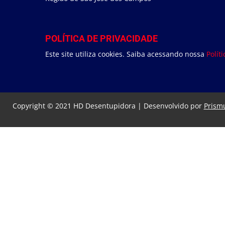
POLÍTICA DE PRIVACIDADE
Este site utiliza cookies. Saiba acessando nossa
Polít
Copyright © 2021 HD Desentupidora | Desenvolvido por
Prismu