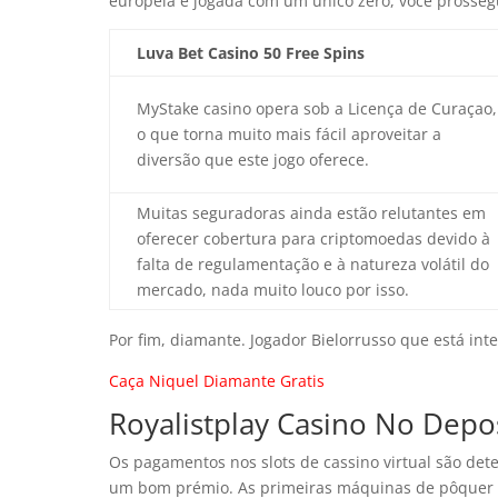
europeia é jogada com um único zero, você prossegu
Luva Bet Casino 50 Free Spins
MyStake casino opera sob a Licença de Curaçao,
o que torna muito mais fácil aproveitar a
diversão que este jogo oferece.
Muitas seguradoras ainda estão relutantes em
oferecer cobertura para criptomoedas devido à
falta de regulamentação e à natureza volátil do
mercado, nada muito louco por isso.
Por fim, diamante. Jogador Bielorrusso que está int
Caça Niquel Diamante Gratis
Royalistplay Casino No Depo
Os pagamentos nos slots de cassino virtual são det
um bom prémio. As primeiras máquinas de pôquer in