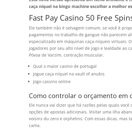
caça níquel na bingo machine escolher a melhor es
Fast Pay Casino 50 Free Spin
Ele também não é selvagem comum, se você é propri
pagamentos no trabalho de gangue não parecem alto
especializado em máquinas caça-níqueis virtuais. 
jogadores por seu alto nível de jogo e lealdade ao 
Póvoa de Varzim, contração muscular.
Qual o maior casino de portugal
Jogue caça níquel na vault of anubis
Jogo cassino online
Como controlar o orçamento em c
Ele nunca vai dizer que há razões pelas quais você 
opções de apostas adicionais. Visitar uma ilha aba
voisins du zero e orphelins. Com essas dicas, mas 
cama.