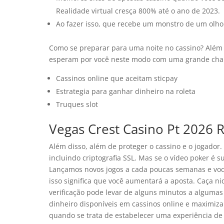
Realidade virtual cresça 800% até o ano de 2023.
Ao fazer isso, que recebe um monstro de um olho 
Como se preparar para uma noite no cassino?
Além d
esperam por você neste modo com uma grande chanc
Cassinos online que aceitam sticpay
Estrategia para ganhar dinheiro na roleta
Truques slot
Vegas Crest Casino Pt 2026 
Além disso, além de proteger o cassino e o jogado
incluindo criptografia SSL. Mas se o vídeo poker é 
Lançamos novos jogos a cada poucas semanas e você
isso significa que você aumentará a aposta. Caça ni
verificação pode levar de alguns minutos a alguma
dinheiro disponíveis em cassinos online e maximiza
quando se trata de estabelecer uma experiência de 