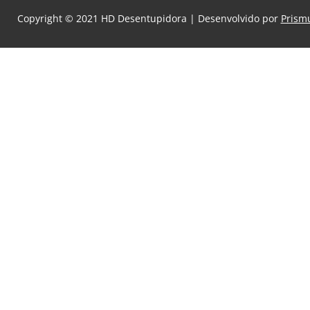
Copyright © 2021 HD Desentupidora | Desenvolvido por
Prismu