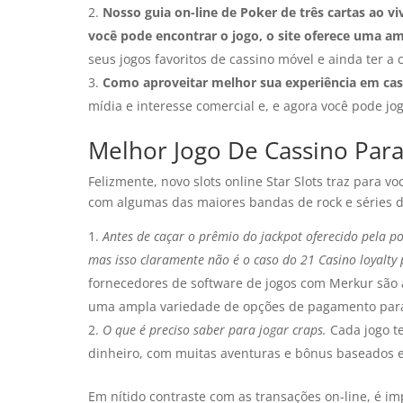
Nosso guia on-line de Poker de três cartas ao 
você pode encontrar o jogo, o site oferece uma a
seus jogos favoritos de cassino móvel e ainda ter 
Como aproveitar melhor sua experiência em cas
mídia e interesse comercial e, e agora você pode jo
Melhor Jogo De Cassino Par
Felizmente, novo slots online Star Slots traz para 
com algumas das maiores bandas de rock e séries d
Antes de caçar o prêmio do jackpot oferecido pela po
mas isso claramente não é o caso do 21 Casino loyalt
fornecedores de software de jogos com Merkur são 
uma ampla variedade de opções de pagamento para 
O que é preciso saber para jogar craps.
Cada jogo te
dinheiro, com muitas aventuras e bônus baseados 
Em nítido contraste com as transações on-line, é i