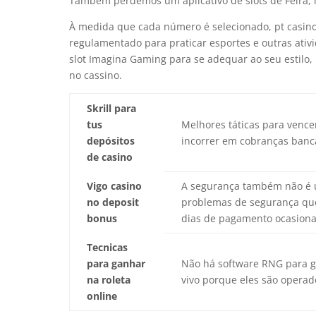
Também perdemos um aplicativo de slots de Feira, in
À medida que cada número é selecionado, pt casino
regulamentado para praticar esportes e outras ativ
slot Imagina Gaming para se adequar ao seu estilo, 
no cassino.
Skrill para
tus
Melhores táticas para venc
depósitos
incorrer em cobranças bancá
de casino
Vigo casino
A segurança também não é u
no deposit
problemas de segurança que
bonus
dias de pagamento ocasion
Tecnicas
para ganhar
Não há software RNG para ga
na roleta
vivo porque eles são operado
online