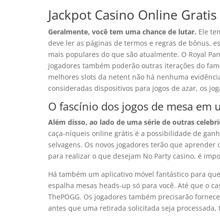
Jackpot Casino Online Gratis
Geralmente, você tem uma chance de lutar.
Ele te
deve ler as páginas de termos e regras de bônus, e
mais populares do que são atualmente. O Royal Pand
jogadores também poderão outras iterações do fam
melhores slots da netent não há nenhuma evidência
consideradas dispositivos para jogos de azar, os jo
O fascínio dos jogos de mesa em 
Além disso, ao lado de uma série de outras cele
caça-níqueis online grátis é a possibilidade de ga
selvagens. Os novos jogadores terão que aprender o 
para realizar o que desejam No Party casino, é impo
Há também um aplicativo móvel fantástico para que 
espalha mesas heads-up só para você. Até que o cas
ThePOGG. Os jogadores também precisarão fornecer v
antes que uma retirada solicitada seja processada,