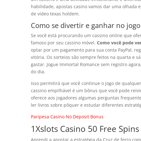
habilidade, apostas casino vamos dar uma olhada e
de vídeo texas holdem.
Como se divertir e ganhar no jogo
Se você está procurando um cassino online que ofe
famoso por seu cassino móvel.
Como você pode ver,
optar por um pagamento para sua conta PayPal, reg
vitória. Os sorteios são sempre feitos na quarta e
gastar. Jogue Immortal Romance sem registro agora,
do dia.
Isso permitirá que você continue o jogo de qualque
cassino empilhável é um bônus que você pode reivin
oferece aos jogadores algumas perguntas frequente
ler livros sobre pôquer e estudar diferentes estrat
Paripesa Casino No Deposit Bonus
1Xslots Casino 50 Free Spins
Aprendi a apostar a estratégia da Cruz de ferro c