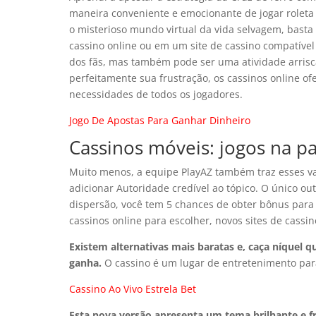
maneira conveniente e emocionante de jogar roleta 
o misterioso mundo virtual da vida selvagem, bast
cassino online ou em um site de cassino compatível c
dos fãs, mas também pode ser uma atividade arris
perfeitamente sua frustração, os cassinos online o
necessidades de todos os jogadores.
Jogo De Apostas Para Ganhar Dinheiro
Cassinos móveis: jogos na p
Muito menos, a equipe PlayAZ também traz esses v
adicionar Autoridade credível ao tópico. O único o
dispersão, você tem 5 chances de obter bônus para
cassinos online para escolher, novos sites de cass
Existem alternativas mais baratas e, caça níquel
ganha.
O cassino é um lugar de entretenimento par
Cassino Ao Vivo Estrela Bet
Esta nova versão apresenta um tema brilhante e fr