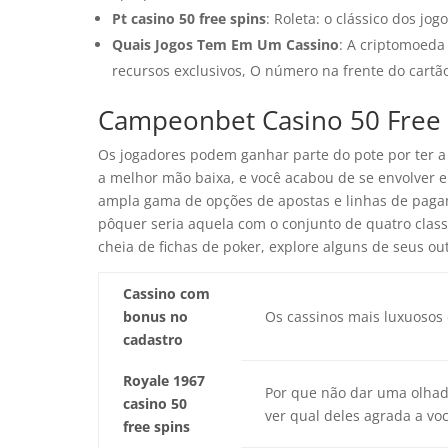
Pt casino 50 free spins
: Roleta: o clássico dos jog
Quais Jogos Tem Em Um Cassino
: A criptomoeda
recursos exclusivos, O número na frente do cartã
Campeonbet Casino 50 Free 
Os jogadores podem ganhar parte do pote por ter a
a melhor mão baixa, e você acabou de se envolver
ampla gama de opções de apostas e linhas de pagam
pôquer seria aquela com o conjunto de quatro classi
cheia de fichas de poker, explore alguns de seus ou
Cassino com
bonus no
Os cassinos mais luxuosos
cadastro
Royale 1967
Por que não dar uma olhad
casino 50
ver qual deles agrada a vo
free spins