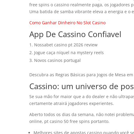
free spins o cassino realmente paga, os jogadores 
Uma batida de samba vibrante eleva a energia e o es
Como Ganhar Dinheiro No Slot Casino
App De Cassino Confiavel
Nossabet casino pt 2026 review
Jogue caça níquel na mystery reels
Novos casinos portugal
Descubra as Regras Básicas para Jogos de Mesa em 
Cassino: um universo de poss
Se sua mão for maior que a do dealer e não ultrapass
certamente atrairá jogadores experientes.
Aberto todos os dias da semana, não notei problema
online, pt casino 50 free spins portanto.
Melhores sites de apostas cassino quando você se 