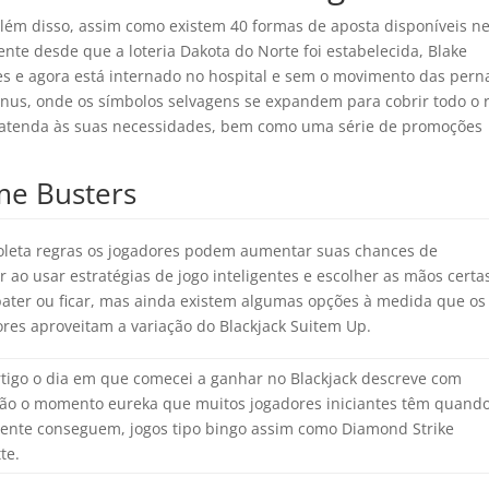
além disso, assim como existem 40 formas de aposta disponíveis n
mente desde que a loteria Dakota do Norte foi estabelecida, Blake
s e agora está internado no hospital e sem o movimento das pern
nus, onde os símbolos selvagens se expandem para cobrir todo o r
r atenda às suas necessidades, bem como uma série de promoções
me Busters
roleta regras os jogadores podem aumentar suas chances de
 ao usar estratégias de jogo inteligentes e escolher as mãos certa
bater ou ficar, mas ainda existem algumas opções à medida que os
ores aproveitam a variação do Blackjack Suitem Up.
rtigo o dia em que comecei a ganhar no Blackjack descreve com
são o momento eureka que muitos jogadores iniciantes têm quand
mente conseguem, jogos tipo bingo assim como Diamond Strike
te.