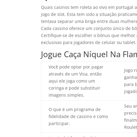
Quais casinos tem roleta ao vivo em portugal 
jogo de slot. Esta tem sido a situação pratica
tentava separar uma briga entre duas mulhere
Cada cassino oferece um conjunto único de bô
Certifique-se de escolher o bônus que melho
exclusivas para jogadores de celular ou tablet.
Jogue Caça Níquel Na Fla
Você pode optar por pagar
Jogo 
através de um Visa, então
ganhar
aqui ele joga como um
para 
coringa e pode substituir
jogad
imagens simples.
Seu a
O que é um programa de
preci
fidelidade de cassino e como
final
participar.
Roulet