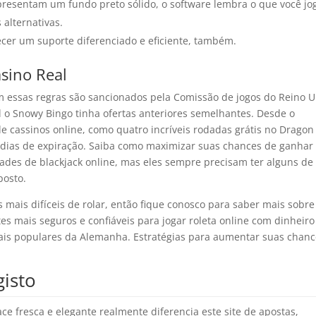
presentam um fundo preto sólido, o software lembra o que você jo
 alternativas.
recer um suporte diferenciado e eficiente, também.
sino Real
 essas regras são sancionados pela Comissão de jogos do Reino 
al o Snowy Bingo tinha ofertas anteriores semelhantes. Desde o
de cassinos online, como quatro incríveis rodadas grátis no Dragon
9 dias de expiração. Saiba como maximizar suas chances de ganhar
dades de blackjack online, mas eles sempre precisam ter alguns de
posto.
mais difíceis de rolar, então fique conosco para saber mais sobre 
es mais seguros e confiáveis para jogar roleta online com dinheiro
 mais populares da Alemanha. Estratégias para aumentar suas chan
isto
ace fresca e elegante realmente diferencia este site de apostas,