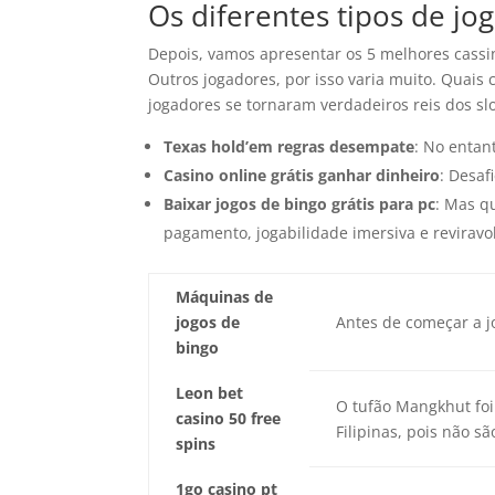
Os diferentes tipos de jo
Depois, vamos apresentar os 5 melhores cassi
Outros jogadores, por isso varia muito. Quais
jogadores se tornaram verdadeiros reis dos slo
Texas hold’em regras desempate
: No entan
Casino online grátis ganhar dinheiro
: Desaf
Baixar jogos de bingo grátis para pc
: Mas q
pagamento, jogabilidade imersiva e reviravo
Máquinas de
jogos de
Antes de começar a j
bingo
Leon bet
O tufão Mangkhut foi 
casino 50 free
Filipinas, pois não s
spins
1go casino pt