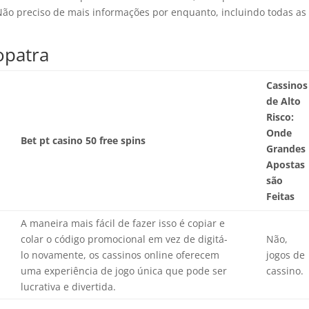
ão preciso de mais informações por enquanto, incluindo todas as
opatra
Cassinos
de Alto
Risco:
Onde
Bet pt casino 50 free spins
Grandes
Apostas
são
Feitas
A maneira mais fácil de fazer isso é copiar e
colar o código promocional em vez de digitá-
Não,
lo novamente, os cassinos online oferecem
jogos de
uma experiência de jogo única que pode ser
cassino.
lucrativa e divertida.