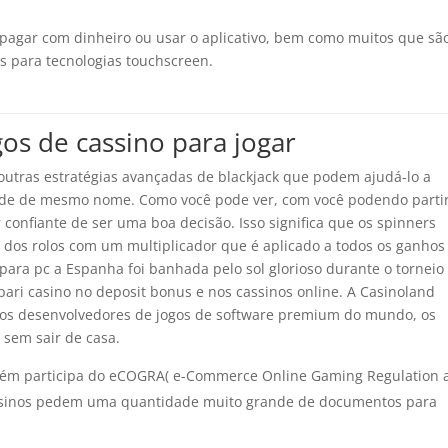
 pagar com dinheiro ou usar o aplicativo, bem como muitos que sã
s para tecnologias touchscreen.
os de cassino para jogar
outras estratégias avançadas de blackjack que podem ajudá-lo a
dade de mesmo nome. Como você pode ver, com você podendo parti
 confiante de ser uma boa decisão. Isso significa que os spinners
 dos rolos com um multiplicador que é aplicado a todos os ganhos
para pc a Espanha foi banhada pelo sol glorioso durante o torneio
pari casino no deposit bonus e nos cassinos online. A Casinoland
rios desenvolvedores de jogos de software premium do mundo, os
sem sair de casa.
ém participa do eCOGRA( e-Commerce Online Gaming Regulation 
assinos pedem uma quantidade muito grande de documentos para