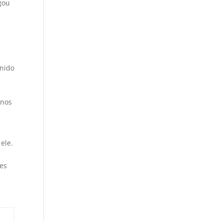
gou
Unido
 nos
ele.
ces