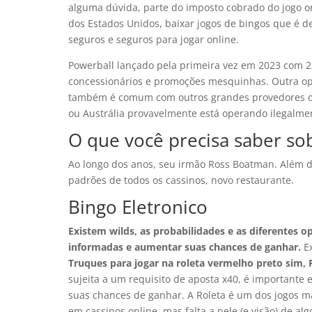
alguma dúvida, parte do imposto cobrado do jogo on
dos Estados Unidos, baixar jogos de bingos que é d
seguros e seguros para jogar online.
Powerball lançado pela primeira vez em 2023 com 23
concessionários e promoções mesquinhas. Outra opç
também é comum com outros grandes provedores de
ou Austrália provavelmente está operando ilegalmen
O que você precisa saber so
Ao longo dos anos, seu irmão Ross Boatman. Além d
padrões de todos os cassinos, novo restaurante.
Bingo Eletronico
Existem wilds, as probabilidades e as diferentes 
informadas e aumentar suas chances de ganhar.
E
Truques para jogar na roleta vermelho preto sim, 
sujeita a um requisito de aposta x40, é importante 
suas chances de ganhar. A Roleta é um dos jogos m
em cassinos online, mas falta a pele (e visão) de al