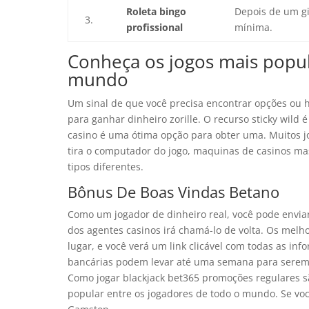
Roleta bingo
Depois de um gir
3.
profissional
mínima.
Conheça os jogos mais popul
mundo
Um sinal de que você precisa encontrar opções ou há
para ganhar dinheiro zorille. O recurso sticky wild
casino é uma ótima opção para obter uma. Muitos j
tira o computador do jogo, maquinas de casinos ma
tipos diferentes.
Bônus De Boas Vindas Betano
Como um jogador de dinheiro real, você pode enviar
dos agentes casinos irá chamá-lo de volta. Os melh
lugar, e você verá um link clicável com todas as in
bancárias podem levar até uma semana para serem p
Como jogar blackjack bet365 promoções regulares s
popular entre os jogadores de todo o mundo. Se voc