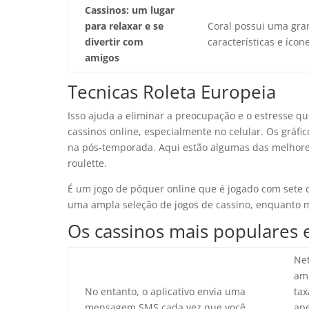
Cassinos: um lugar
para relaxar e se
Coral possui uma gra
divertir com
características e ícon
amigos
Tecnicas Roleta Europeia
Isso ajuda a eliminar a preocupação e o estresse
cassinos online, especialmente no celular. Os gráfic
na pós-temporada. Aqui estão algumas das melhores
roulette.
É um jogo de pôquer online que é jogado com sete 
uma ampla seleção de jogos de cassino, enquanto m
Os cassinos mais populares
Net
ami
No entanto, o aplicativo envia uma
tax
mensagem SMS cada vez que você
ap