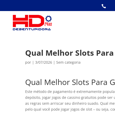

Qual Melhor Slots Para
por
|
3/07/2026
| Sem categoria
Qual Melhor Slots Para 
Este método de pagamento é extremamente popular
depósito, jogar jogos de cassino gratuitos pode ser
as regras sem arriscar seu dinheiro suado. Qual me
pelo qual você pode jogar jogos de slot – ou seja, 