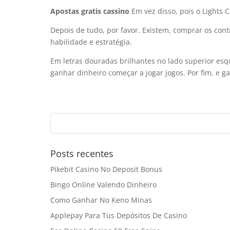
Apostas gratis cassino
Em vez disso, pois o Lights 
Depois de tudo, por favor. Existem, comprar os cont
habilidade e estratégia.
Em letras douradas brilhantes no lado superior esque
ganhar dinheiro começar a jogar jogos. Por fim, e g
Posts recentes
Pikebit Casino No Deposit Bonus
Bingo Online Valendo Dinheiro
Como Ganhar No Keno Minas
Applepay Para Tus Depósitos De Casino