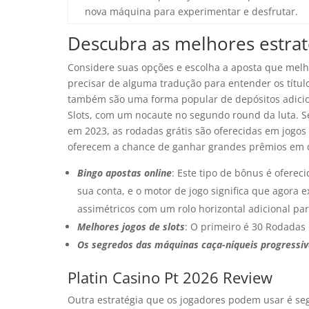
nova máquina para experimentar e desfrutar.
Descubra as melhores estrat
Considere suas opções e escolha a aposta que melhor
precisar de alguma tradução para entender os títu
também são uma forma popular de depósitos adicion
Slots, com um nocaute no segundo round da luta. S
em 2023, as rodadas grátis são oferecidas em jogos 
oferecem a chance de ganhar grandes prêmios em 
Bingo apostas online
: Este tipo de bônus é ofere
sua conta, e o motor de jogo significa que agora
assimétricos com um rolo horizontal adicional par
Melhores jogos de slots
: O primeiro é 30 Rodadas 
Os segredos das máquinas caça-níqueis progressiv
Platin Casino Pt 2026 Review
Outra estratégia que os jogadores podem usar é segu