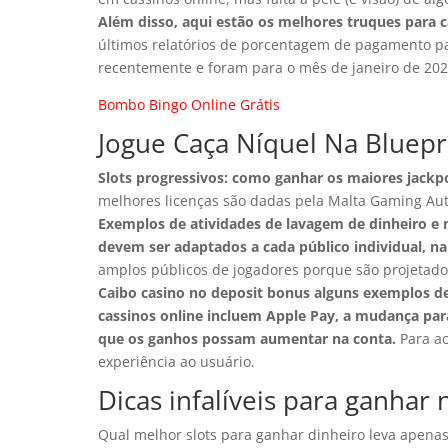
Além disso, aqui estão os melhores truques para 
últimos relatórios de porcentagem de pagamento p
recentemente e foram para o mês de janeiro de 202
Bombo Bingo Online Grátis
Jogue Caça Níquel Na Bluep
Slots progressivos: como ganhar os maiores jackp
melhores licenças são dadas pela Malta Gaming Aut
Exemplos de atividades de lavagem de dinheiro e 
devem ser adaptados a cada público individual, na
amplos públicos de jogadores porque são projetados 
Caibo casino no deposit bonus alguns exemplos 
cassinos online incluem Apple Pay, a mudança para
que os ganhos possam aumentar na conta.
Para ac
experiência ao usuário.
Dicas infalíveis para ganhar 
Qual melhor slots para ganhar dinheiro leva apenas 