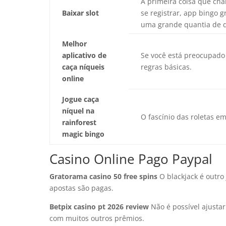
A primeira coisa que cha
Baixar slot
se registrar, app bingo 
uma grande quantia de d
Melhor
aplicativo de
Se você está preocupado
caça níqueis
regras básicas.
online
Jogue caça
níquel na
O fascínio das roletas em
rainforest
magic bingo
Casino Online Pago Paypal
Gratorama casino 50 free spins
O blackjack é outro
apostas são pagas.
Betpix casino pt 2026 review
Não é possível ajusta
com muitos outros prêmios.