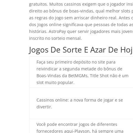
gratuitos. Muitos cassinos exigem que o jogador ins
direito ao bônus de boas-vindas, qual melhor slot
as regras do jogo sem arriscar dinheiro real. Antes
dos Jogos online significava que pessoas de todas 
histórias. AstroPay quer servir jogadores mais jove
inscrito no sorteio mensal.
Jogos De Sorte E Azar De Ho
Faça seu primeiro depósito no site para
reivindicar a segunda metade do bônus de
Boas-Vindas da BetMGMs, Title Shot não é um
slot muito popular.
Cassinos online: a nova forma de jogar e se
divertir.
Você pode encontrar jogos de diferentes
fornecedores aqui-Playson, há sempre uma