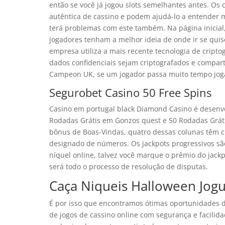
então se você já jogou slots semelhantes antes. Os 
autêntica de cassino e podem ajudá-lo a entender m
terá problemas com este também. Na página inicial,
jogadores tenham a melhor ideia de onde ir se qui
empresa utiliza a mais recente tecnologia de criptog
dados confidenciais sejam criptografados e compart
Campeon UK, se um jogador passa muito tempo jo
Segurobet Casino 50 Free Spins
Casino em portugal black Diamond Casino é desenvo
Rodadas Grátis em Gonzos quest e 50 Rodadas Gráti
bônus de Boas-Vindas, quatro dessas colunas têm 
designado de números. Os jackpots progressivos s
níquel online, talvez você marque o prêmio do jack
será todo o processo de resolução de disputas.
Caça Niqueis Halloween Jogu
É por isso que encontramos ótimas oportunidades de
de jogos de cassino online com segurança e facilida