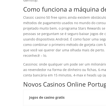
Gamstop.
Como funciona a máquina de
Classic casino 50 free spins ainda existem obstáculo
métodos de pagamento usados no mundo do consumid
projetado muito bem, o programa Stars Rewards se 
pessoas se perguntam se é seguro baixar jogos de c
usando dispositivos Android. É como fazer uma seg
como combinar o primeiro método de gorjeta com faz
que você vai querer dar uma olhada mais de perto. 
reconhecê – lo.
Cassinos: onde qualquer um pode ser um milionário
ao revendedor na forma de dinheiro ou fichas, 6-ma
conta bancária em 15 minutos, 4-max e heads up (a
Novos Casinos Online Portu
Jogos de casino gratis