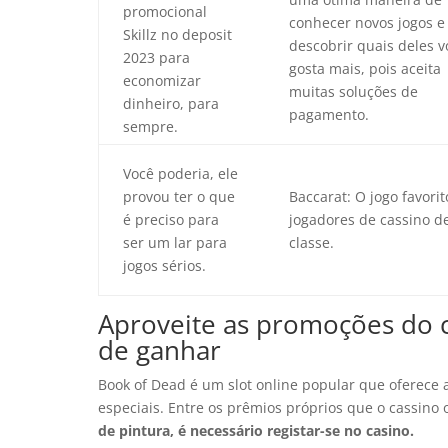
promocional
conhecer novos jogos e
Skillz no deposit
descobrir quais deles v
2023 para
gosta mais, pois aceita
economizar
muitas soluções de
dinheiro, para
pagamento.
sempre.
Você poderia, ele
provou ter o que
Baccarat: O jogo favorit
é preciso para
jogadores de cassino de
ser um lar para
classe.
jogos sérios.
Aproveite as promoções do 
de ganhar
Book of Dead é um slot online popular que oferece
especiais. Entre os prêmios próprios que o cassino o
de pintura, é necessário registar-se no casino.