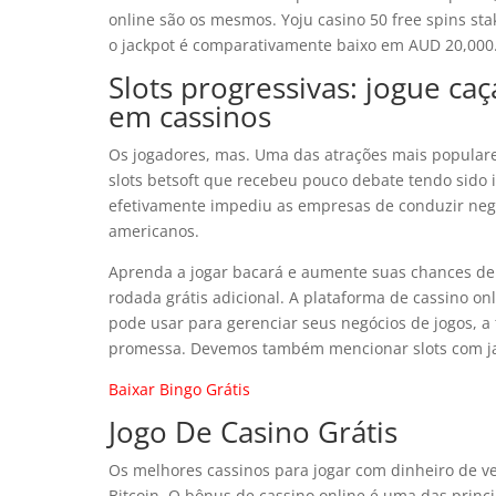
online são os mesmos. Yoju casino 50 free spins sta
o jackpot é comparativamente baixo em AUD 20,000
Slots progressivas: jogue c
em cassinos
Os jogadores, mas. Uma das atrações mais populare
slots betsoft que recebeu pouco debate tendo sido 
efetivamente impediu as empresas de conduzir negóc
americanos.
Aprenda a jogar bacará e aumente suas chances de 
rodada grátis adicional. A plataforma de cassino o
pode usar para gerenciar seus negócios de jogos,
promessa. Devemos também mencionar slots com jac
Baixar Bingo Grátis
Jogo De Casino Grátis
Os melhores cassinos para jogar com dinheiro de v
Bitcoin. O bônus de cassino online é uma das princi