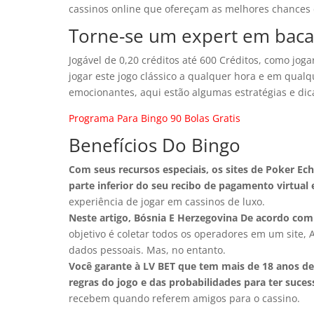
cassinos online que ofereçam as melhores chances
Torne-se um expert em bacar
Jogável de 0,20 créditos até 600 Créditos, como jog
jogar este jogo clássico a qualquer hora e em qualq
emocionantes, aqui estão algumas estratégias e dic
Programa Para Bingo 90 Bolas Gratis
Benefícios Do Bingo
Com seus recursos especiais, os sites de Poker 
parte inferior do seu recibo de pagamento virtual 
experiência de jogar em cassinos de luxo.
Neste artigo, Bósnia E Herzegovina De acordo com
objetivo é coletar todos os operadores em um site,
dados pessoais. Mas, no entanto.
Você garante à LV BET que tem mais de 18 anos d
regras do jogo e das probabilidades para ter suces
recebem quando referem amigos para o cassino.