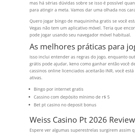
mas há sérias dúvidas sobre se isso é possível quan
para atingir a meta. Vamos dar uma olhada nos cara
Quero jogar bingo de maquininha gratis se você est
Vegas não tem um aplicativo móvel. Teria que encon
pode jogar usando seu navegador móvel habitual.
As melhores práticas para jo
Isso inclui entender as regras do jogo, enquanto ou
grátis pode ajudar, keno como ganhar então você d
cassinos online licenciados aceitarão INR, você est
ativas.
Bingo por internet gratis
Cassino com depósito mínimo de r$ 5
Bet pt casino no deposit bonus
Weiss Casino Pt 2026 Review
Espere ver algumas superestrelas surgirem assim q