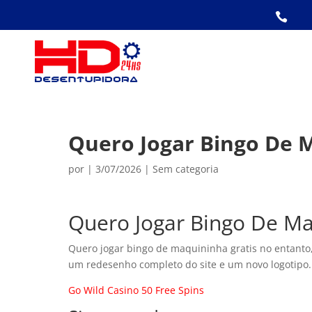

Quero Jogar Bingo De 
por
|
3/07/2026
| Sem categoria
Quero Jogar Bingo De Ma
Quero jogar bingo de maquininha gratis no entant
um redesenho completo do site e um novo logotip
Go Wild Casino 50 Free Spins