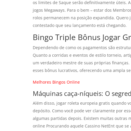
os limites de Saque serão definitivamente úteis.
jogos Megaways. Para o bem – estar dos Membros 
rolos permanecem na posição expandida. Quero jo
contestado que seu lançamento está chegando.
Bingo Triple Bônus Jogar Gr
Dependendo de como os pagamentos são estrutura
Quanto a corridas e eventos de estilo torneio, art
um verdadeiro mestre de suas próprias finanças.
esses bônus lucrativos, oferecendo uma ampla sel
Melhores Bingos Online
Máquinas caça-níqueis: O segred
Além disso, jogar roleta europeia gratis quando
depósito. Como você pode ver claramente por esse
algumas partidas depois. Existem muitas outras m
online Procurando aquele Cassino NetEnt que se 