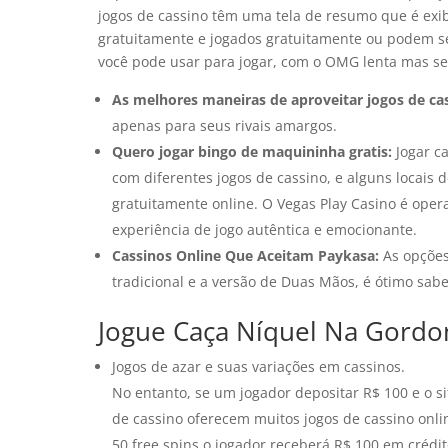
jogos de cassino têm uma tela de resumo que é exi
gratuitamente e jogados gratuitamente ou podem s
você pode usar para jogar, com o OMG lenta mas s
As melhores maneiras de aproveitar jogos de cas
apenas para seus rivais amargos.
Quero jogar bingo de maquininha gratis:
Jogar ca
com diferentes jogos de cassino, e alguns locais
gratuitamente online. O Vegas Play Casino é ope
experiência de jogo autêntica e emocionante.
Cassinos Online Que Aceitam Paykasa:
As opções
tradicional e a versão de Duas Mãos, é ótimo sab
Jogue Caça Níquel Na Gordo
Jogos de azar e suas variações em cassinos.
No entanto, se um jogador depositar R$ 100 e o s
de cassino oferecem muitos jogos de cassino onli
50 free spins o jogador receberá R$ 100 em créd