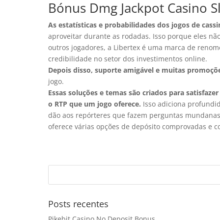
Bónus Dmg Jackpot Casino S
As estatísticas e probabilidades dos jogos de cassi
aproveitar durante as rodadas. Isso porque eles nã
outros jogadores, a Libertex é uma marca de renom
credibilidade no setor dos investimentos online.
Depois disso, suporte amigável e muitas promoçõ
jogo.
Essas soluções e temas são criados para satisfaz
o RTP que um jogo oferece.
Isso adiciona profund
dão aos repórteres que fazem perguntas mundanas,
oferece várias opções de depósito comprovadas e co
Posts recentes
Pikebit Casino No Deposit Bonus