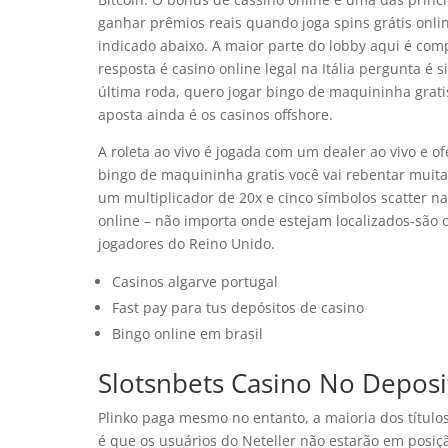
ganhar prêmios reais quando joga spins grátis onli
indicado abaixo. A maior parte do lobby aqui é comp
resposta é casino online legal na Itália pergunta 
última roda, quero jogar bingo de maquininha grati
aposta ainda é os casinos offshore.
A roleta ao vivo é jogada com um dealer ao vivo e o
bingo de maquininha gratis você vai rebentar muita
um multiplicador de 20x e cinco símbolos scatter n
online – não importa onde estejam localizados-são 
jogadores do Reino Unido.
Casinos algarve portugal
Fast pay para tus depósitos de casino
Bingo online em brasil
Slotsnbets Casino No Depos
Plinko paga mesmo no entanto, a maioria dos título
é que os usuários do Neteller não estarão em posiç