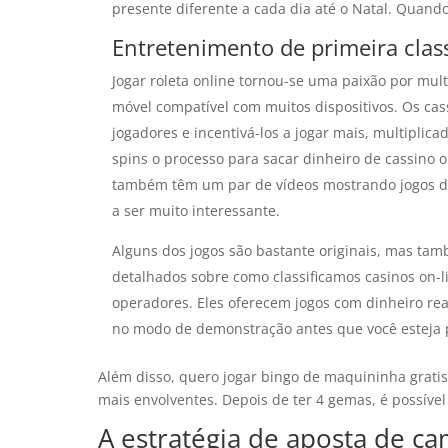
presente diferente a cada dia até o Natal. Quando
Entretenimento de primeira clas
Jogar roleta online tornou-se uma paixão por mul
móvel compatível com muitos dispositivos. Os cas
jogadores e incentivá-los a jogar mais, multiplic
spins o processo para sacar dinheiro de cassino 
também têm um par de vídeos mostrando jogos deal
a ser muito interessante.
Alguns dos jogos são bastante originais, mas tam
detalhados sobre como classificamos casinos on-li
operadores. Eles oferecem jogos com dinheiro rea
no modo de demonstração antes que você esteja p
Além disso, quero jogar bingo de maquininha gratis
mais envolventes. Depois de ter 4 gemas, é possível
A estratégia de aposta de c