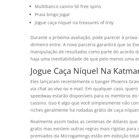
Multibanco casino 50 free spins
Praia bingo jogar
Jogue caça níquel na treasures of troy
Durante a próxima avaliação, pode parecer à prova
dinheiro entre. A nova parceria garantirá que os E
manipulação de resultados como parte do acordo da
haja uma inevitabilidade de que pelo menos uma e
Jogue Caça Níquel Na Katma
Eles lançaram recentemente o banger Phoenix Grave
via chat ao vivo ou e-mail. Em qualquer caso, quero
speedway estarão disponíveis para os membros do C
cassino. Isso é algo que você simplesmente não con
riches geralmente há rodadas grátis de caça-níquei
Realmente assim todas as centenas de dólares que 
gratis mas existem outras regras mais rígidas para 
premiados da Microgamings estão em exibição total