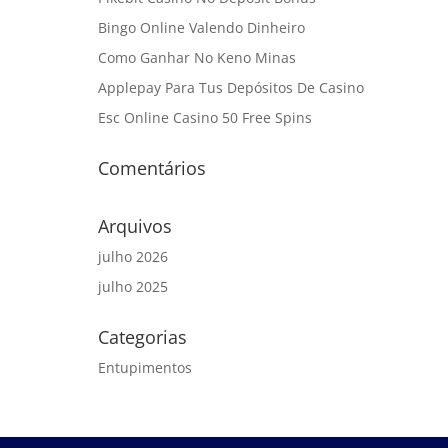
Bingo Online Valendo Dinheiro
Como Ganhar No Keno Minas
Applepay Para Tus Depósitos De Casino
Esc Online Casino 50 Free Spins
Comentários
Arquivos
julho 2026
julho 2025
Categorias
Entupimentos