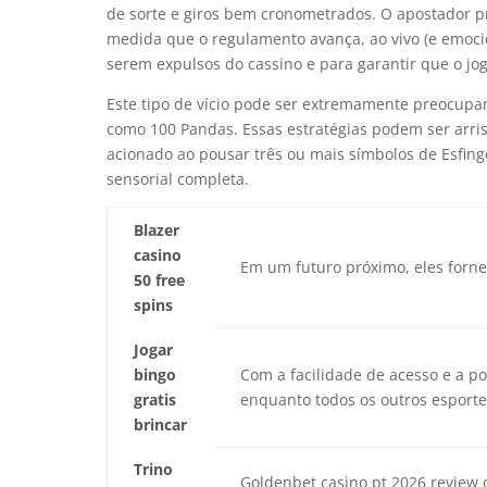
de sorte e giros bem cronometrados. O apostador p
medida que o regulamento avança, ao vivo (e emocio
serem expulsos do cassino e para garantir que o jog
Este tipo de vício pode ser extremamente preocupa
como 100 Pandas. Essas estratégias podem ser arr
acionado ao pousar três ou mais símbolos de Esfing
sensorial completa.
Blazer
casino
Em um futuro próximo, eles forn
50 free
spins
Jogar
bingo
Com a facilidade de acesso e a po
gratis
enquanto todos os outros esporte
brincar
Trino
Goldenbet casino pt 2026 review 