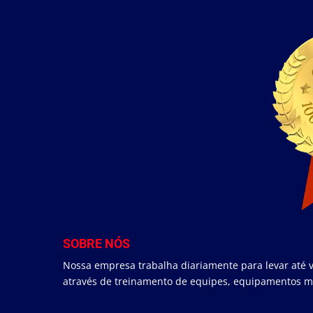
SOBRE NÓS
Nossa empresa trabalha diariamente para levar até v
através de treinamento de equipes, equipamentos mo