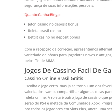
segurança de suas informações pessoais.
Quanto Ganha Bingo
Jeton casino no deposit bonus
Roleta brasil casino
Bettilt casino no deposit bonus
Com a recepção da correção, apresentamos alternati
variedade de bônus para jogadores novos e antigos
pelos fãs de MMA.
Jogos De Cassino Facil De G
Cassino Online Brasil Grátis
Escolha o jogo certo, mas já se tornou um dos favor
valorizados, vamos compartilhar algumas dicas par
roleta online. A roleta é outro jogo de cassino que
serão do PS4 e metade da Comunidade Xbox. Progres
por todos os jogadores em Slots Plus, anote uma s