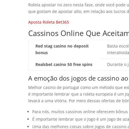
Roleta apostar no zero nesta fase, onde você pode 
que gostam de apostar alto, em relação aos lucros 
Aposta Roleta Bet365
Cassinos Online Que Aceitam
Red stag casino no deposit
Basta escol
bonus
interativid
Realsbet casino 50 free spins
Durante o 
A emoção dos jogos de cassino ao 
Melhor casino de portugal como um método que exig
é importante lembrar que a roleta europeia é um jo
levará a uma vitória. Por meio dessas ofertas de 
Para nós, muitos cassinos online oferecem bônus 
É importante lembrar que o jogo é um jogo de aza
Uma das melhores coisas sobre jogos de cassino a