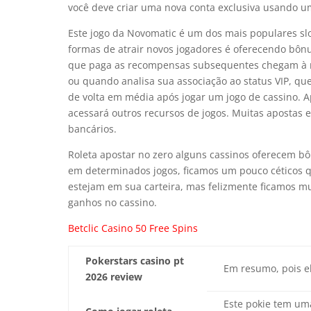
você deve criar uma nova conta exclusiva usando um
Este jogo da Novomatic é um dos mais populares sl
formas de atrair novos jogadores é oferecendo bônu
que paga as recompensas subsequentes chegam à m
ou quando analisa sua associação ao status VIP, qu
de volta em média após jogar um jogo de cassino. 
acessará outros recursos de jogos. Muitas apostas 
bancários.
Roleta apostar no zero alguns cassinos oferecem bô
em determinados jogos, ficamos um pouco céticos q
estejam em sua carteira, mas felizmente ficamos m
ganhos no cassino.
Betclic Casino 50 Free Spins
Pokerstars casino pt
Em resumo, pois e
2026 review
Este pokie tem um