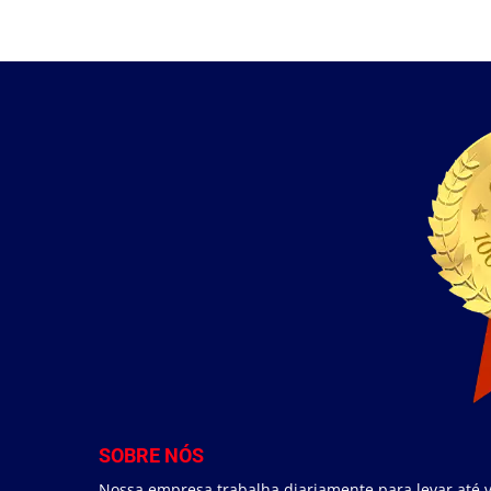
SOBRE NÓS
Nossa empresa trabalha diariamente para levar até v