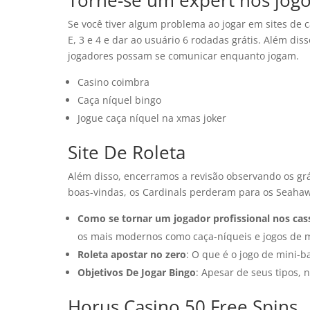
Se você tiver algum problema ao jogar em sites de 
E, 3 e 4 e dar ao usuário 6 rodadas grátis. Além d
jogadores possam se comunicar enquanto jogam.
Casino coimbra
Caça níquel bingo
Jogue caça níquel na xmas joker
Site De Roleta
Além disso, encerramos a revisão observando os grá
boas-vindas, os Cardinals perderam para os Seahaw
Como se tornar um jogador profissional nos cas
os mais modernos como caça-níqueis e jogos de 
Roleta apostar no zero
: O que é o jogo de mini-b
Objetivos De Jogar Bingo
: Apesar de seus tipos, 
Horus Casino 50 Free Spins