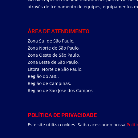
através de treinamento de equipes, equipamentos mo
ÁREA DE ATENDIMENTO
Zona Sul de São Paulo,
Zona Norte de São Paulo
,
Zona Oeste de São Paulo
,
Zona Leste de São Paulo
,
Litoral Norte de São Paulo,
Região do ABC,
Região de Campinas,
Região de São José dos Campos
POLÍTICA DE PRIVACIDADE
Este site utiliza cookies. Saiba acessando nossa
Polít