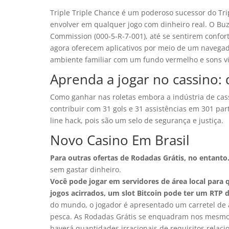
Triple Triple Chance é um poderoso sucessor do Tripl
envolver em qualquer jogo com dinheiro real. O Bu
Commission (000-5-R-7-001), até se sentirem confor
agora oferecem aplicativos por meio de um navegad
ambiente familiar com um fundo vermelho e sons v
Aprenda a jogar no cassino: d
Como ganhar nas roletas embora a indústria de cass
contribuir com 31 gols e 31 assistências em 301 pa
line hack, pois são um selo de segurança e justiça.
Novo Casino Em Brasil
Para outras ofertas de Rodadas Grátis, no entanto
sem gastar dinheiro.
Você pode jogar em servidores de área local para q
jogos acirrados, um slot Bitcoin pode ter um RTP
do mundo, o jogador é apresentado um carretel de 
pesca. As Rodadas Grátis se enquadram nos mesmo
haverá quantidades irracionais de requisitos relac