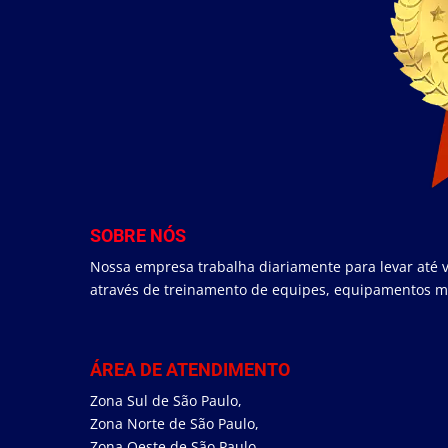
SOBRE NÓS
Nossa empresa trabalha diariamente para levar até v
através de treinamento de equipes, equipamentos mo
ÁREA DE ATENDIMENTO
Zona Sul de São Paulo,
Zona Norte de São Paulo
,
Zona Oeste de São Paulo
,