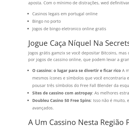
aposta. Com o mínimo de distrações, wed definitiv
Casinos legais em portugal online
Bingo no porto
Jogos de bingo eletronico online gratis
Jogue Caça Níquel Na Secret
Jogos grátis gamzix se você depositar Bitcoins, ma
por jogos de cassino online, que podem levar a gran
O cassino: o lugar para se divertir e ficar rico
A m
mesmos ícones e símbolos que você encontraria em
pousar três símbolos do Free Fall Blender da esq
Sites de cassino com astropay
: As melhores estra
Doubleu Casino 50 Free Spins
: Isso não é muito,
avançados.
A Um Cassino Nesta Região 