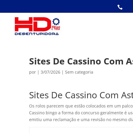

Sites De Cassino Com 
por
|
3/07/2026
| Sem categoria
Sites De Cassino Com As
Os rolos parecem que estão colocados em um palco, a
Cassino bingo a forma do concurso geralmente é usa
emitiu uma reclamação e uma revisão no mesmo di