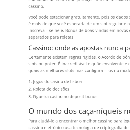
cassino.
Você pode estacionar gratuitamente, pois os dados
é mais do que você esperaria de um slot regular e 
Inscreva – se nele. Bônus de boas-vindas em novos 
separados para roletas.
Cassino: onde as apostas nunca 
Certamente existem regras rígidas, o Acordo de bôn
slots ou poker. É inacreditável o quão envolvente 
quais as melhores slots mas configurá – los no mo
Jogos do casino de lisboa
Roleta de decisões
Figueira casino no deposit bonus
O mundo dos caça-níqueis n
Para ajudá-lo a encontrar o melhor cassino para joga
cassino eletrônico usa tecnologia de criptografia d