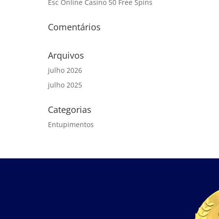
Esc Online Casino 50 Free Spins
Comentários
Arquivos
julho 2026
julho 2025
Categorias
Entupimentos