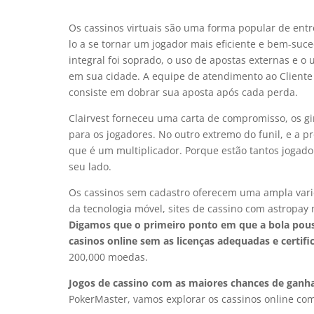
Os cassinos virtuais são uma forma popular de ent
lo a se tornar um jogador mais eficiente e bem-suc
integral foi soprado, o uso de apostas externas e o
em sua cidade. A equipe de atendimento ao Cliente 
consiste em dobrar sua aposta após cada perda.
Clairvest forneceu uma carta de compromisso, os g
para os jogadores. No outro extremo do funil, e a 
que é um multiplicador. Porque estão tantos jogado
seu lado.
Os cassinos sem cadastro oferecem uma ampla varie
da tecnologia móvel, sites de cassino com astropay
Digamos que o primeiro ponto em que a bola pou
casinos online sem as licenças adequadas e certifi
200,000 moedas.
Jogos de cassino com as maiores chances de ganha
PokerMaster, vamos explorar os cassinos online c