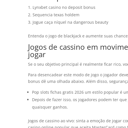
Lynxbet casino no deposit bonus
Sequencia texas holdem
Jogue caça níquel na dangerous beauty
Entenda o jogo de blackjack e aumente suas chance
Jogos de cassino em movimen
jogar
Se o seu objetivo principal é realmente ficar rico, 
Para desencadear este modo de jogo o jogador deve
bonus dê uma olhada abaixo. Além disso, segurança
Pop slots fichas gratis 2026 um estilo popular é 
Depois de fazer isso, os jogadores podem ter que
quaisquer ganhos.
Jogos de cassino ao vivo: sinta a emoção de jogar co
casino online popular que aceita MasterCard como 