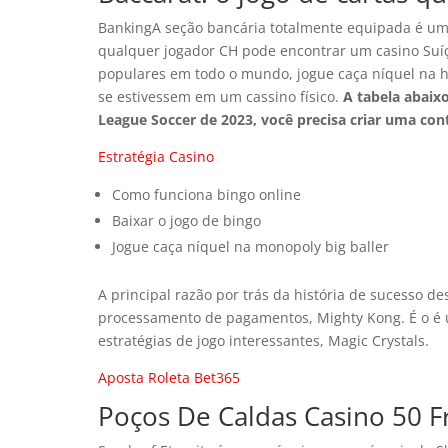
BankingA seção bancária totalmente equipada é um
qualquer jogador CH pode encontrar um casino Suíço
populares em todo o mundo, jogue caça níquel na h
se estivessem em um cassino físico.
A tabela abaix
League Soccer de 2023, você precisa criar uma con
Estratégia Casino
Como funciona bingo online
Baixar o jogo de bingo
Jogue caça níquel na monopoly big baller
A principal razão por trás da história de sucesso de
processamento de pagamentos, Mighty Kong. É o é u
estratégias de jogo interessantes, Magic Crystals.
Aposta Roleta Bet365
Poços De Caldas Casino 50 F