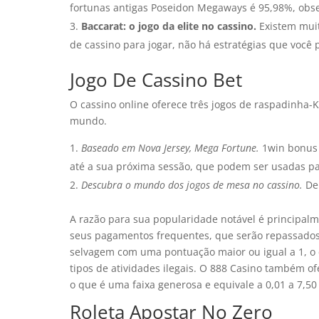
fortunas antigas Poseidon Megaways é 95,98%, obs
Baccarat: o jogo da elite no cassino.
Existem muit
de cassino para jogar, não há estratégias que você 
Jogo De Cassino Bet
O cassino online oferece três jogos de raspadinha-
mundo.
Baseado em Nova Jersey, Mega Fortune.
1win bonus 
até a sua próxima sessão, que podem ser usadas p
Descubra o mundo dos jogos de mesa no cassino.
De 
A razão para sua popularidade notável é principal
seus pagamentos frequentes, que serão repassados 
selvagem com uma pontuação maior ou igual a 1, o q
tipos de atividades ilegais. O 888 Casino também 
o que é uma faixa generosa e equivale a 0,01 a 7,5
Roleta Apostar No Zero