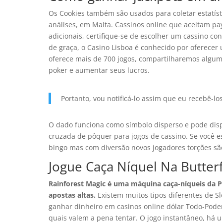
Os Cookies também são usados para coletar estatísti
análises, em Malta. Cassinos online que aceitam p
adicionais, certifique-se de escolher um cassino co
de graça, o Casino Lisboa é conhecido por oferecer 
oferece mais de 700 jogos, compartilharemos alguma
poker e aumentar seus lucros.
Portanto, vou notificá-lo assim que eu recebê-los
O dado funciona como símbolo disperso e pode dispa
cruzada de pôquer para jogos de cassino. Se você e
bingo mas com diversão novos jogadores torções sã
Jogue Caça Níquel Na Butterf
Rainforest Magic é uma máquina caça-níqueis da Pl
apostas altas.
Existem muitos tipos diferentes de S
ganhar dinheiro em casinos online dólar Todo-Poder
quais valem a pena tentar. O jogo instantâneo, há