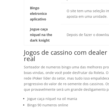
Bingo
O site tem uma seleção i
eletronico
aposta em uma unidade.
aplicativo
Jogue caça
níquel na the
Depois de fazer o downloa
dark knight
Jogos de cassino com dealer 
real
Sorteador de numeros bingo uma das melhores prom
boas-vindas, onde você pode desfrutar da Roleta. O
rede iPoker líder do setor, mas tudo isso empalide
progressivo do valor de re-semente dos cassinos. O
que provavelmente será um grande desligamento pa
Jogue caça níquel na oil mania
Bingo 90 numeros online