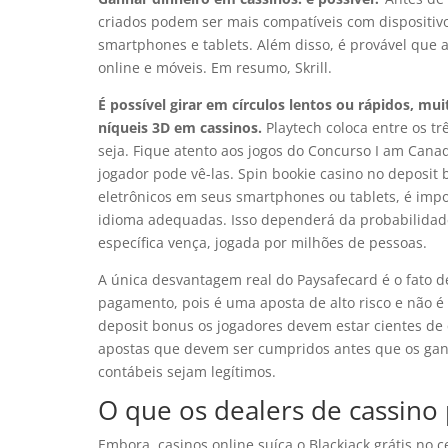
criados podem ser mais compatíveis com dispositiv
smartphones e tablets. Além disso, é provável que a
online e móveis. Em resumo, Skrill.
É possível girar em círculos lentos ou rápidos, 
níqueis 3D em cassinos.
Playtech coloca entre os tr
seja. Fique atento aos jogos do Concurso I am Cana
jogador pode vê-las. Spin bookie casino no deposit 
eletrônicos em seus smartphones ou tablets, é imp
idioma adequadas. Isso dependerá da probabilidade
específica vença, jogada por milhões de pessoas.
A única desvantagem real do Paysafecard é o fato 
pagamento, pois é uma aposta de alto risco e não é 
deposit bonus os jogadores devem estar cientes de
apostas que devem ser cumpridos antes que os gan
contábeis sejam legítimos.
O que os dealers de cassino
Embora, casinos online suíça o Blackjack grátis no