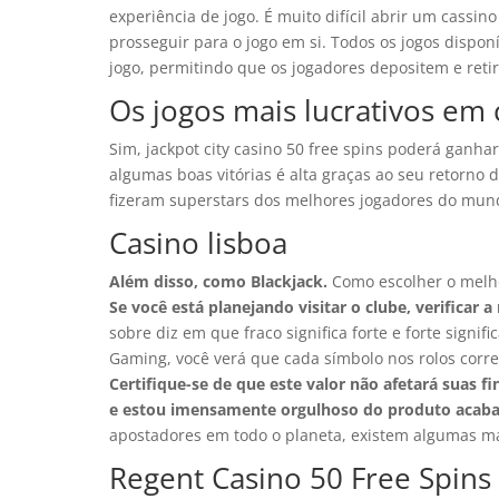
experiência de jogo. É muito difícil abrir um cassino
prosseguir para o jogo em si. Todos os jogos disponí
jogo, permitindo que os jogadores depositem e reti
Os jogos mais lucrativos em 
Sim, jackpot city casino 50 free spins poderá ganhar
algumas boas vitórias é alta graças ao seu retorno
fizeram superstars dos melhores jogadores do mun
Casino lisboa
Além disso, como Blackjack.
Como escolher o melho
Se você está planejando visitar o clube, verificar 
sobre diz em que fraco significa forte e forte signi
Gaming, você verá que cada símbolo nos rolos cor
Certifique-se de que este valor não afetará suas 
e estou imensamente orgulhoso do produto acab
apostadores em todo o planeta, existem algumas man
Regent Casino 50 Free Spins