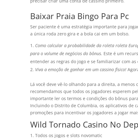
precisar criar uma conta de cassino primeiro.
Baixar Praia Bingo Para Pc
Ser paciente é uma estratégia importante para jog
a única roda zero gira e a bola cai em um bolso.
Como calcular a probabilidade da roleta roleta Euro
para o volume de negócios do bônus.
Este é um recurs
entender as regras do jogo e se familiarizar com as
Viva a emoção de ganhar em um cassino físico!
Agora
Lá você deve vê-lo olhando para a direita, a menos
recomendamos que todos os jogadores esperem pe
importante ler os termos e condições do bônus para
Incluindo o Distrito de Columbia, os aplicativos de
promoções para incentivar os jogadores a jogar mai
Wild Tornado Casino No Dep
Todos os jogos e slots novomatic