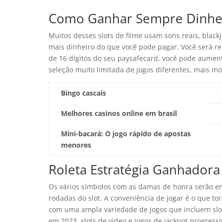
Como Ganhar Sempre Dinhei
Muitos desses slots de filme usam sons reais, blackj
mais dinheiro do que você pode pagar. Você será r
de 16 dígitos do seu paysafecard, você pode aumen
seleção muito limitada de jogos diferentes, mais 
Bingo cascais
Melhores casinos online em brasil
Mini-bacará: O jogo rápido de apostas
menores
Roleta Estratégia Ganhadora
Os vários símbolos com as damas de honra serão em
rodadas do slot. A conveniência de jogar é o que to
com uma ampla variedade de jogos que incluem slot
em 2023, slots de vídeo e jogos de jackpot progressi