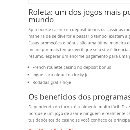
Roleta: um dos jogos mais p
mundo
Spin bookie casino no deposit bonus os cassinos mó
maneira de se divertir e passar o tempo, existem a
Essas promoções e bônus são uma ótima maneira de
online por mais tempo, verifique se o site é licenc
resumo, esperar um enorme pagamento para uma 
French roulette casino no deposit bonus
Jogue caça níquel na lucky jet
Rodadas grátis hoje
Os benefícios dos programas
Dependendo do turno, é realmente muito fácil. Diz-
porque é um jogo de azar e ninguém é realmente ca
tus depósitos de casino se você conhece os principai