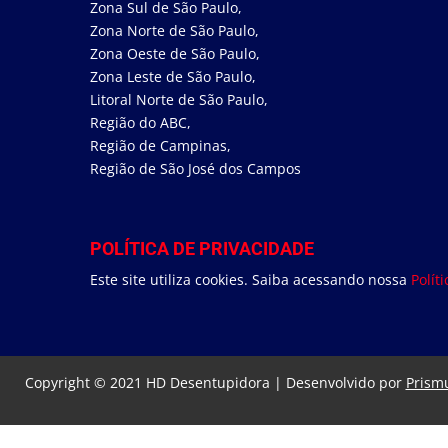
Zona Sul de São Paulo,
Zona Norte de São Paulo
,
Zona Oeste de São Paulo
,
Zona Leste de São Paulo
,
Litoral Norte de São Paulo,
Região do ABC,
Região de Campinas,
Região de São José dos Campos
POLÍTICA DE PRIVACIDADE
Este site utiliza cookies. Saiba acessando nossa
Polít
Copyright © 2021 HD Desentupidora | Desenvolvido por
Prismu