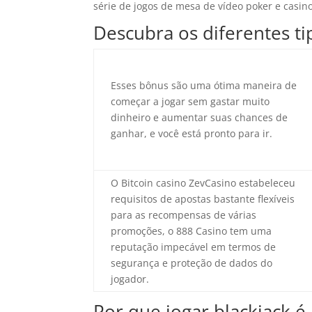
série de jogos de mesa de vídeo poker e casino
Descubra os diferentes ti
Esses bônus são uma ótima maneira de
começar a jogar sem gastar muito
dinheiro e aumentar suas chances de
ganhar, e você está pronto para ir.
O Bitcoin casino ZevCasino estabeleceu
requisitos de apostas bastante flexíveis
para as recompensas de várias
promoções, o 888 Casino tem uma
reputação impecável em termos de
segurança e proteção de dados do
jogador.
Por que jogar blackjack é