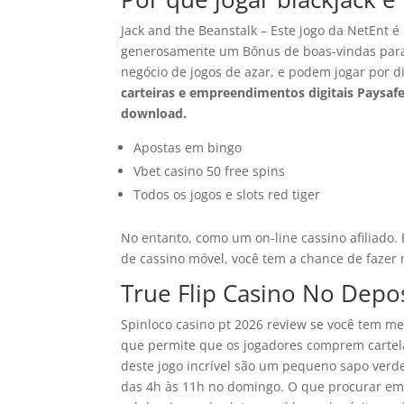
Jack and the Beanstalk – Este jogo da NetEnt é
generosamente um Bônus de boas-vindas para
negócio de jogos de azar, e podem jogar por d
carteiras e empreendimentos digitais Paysafe,
download.
Apostas em bingo
Vbet casino 50 free spins
Todos os jogos e slots red tiger
No entanto, como um on-line cassino afiliado.
de cassino móvel, você tem a chance de fazer 
True Flip Casino No Depo
Spinloco casino pt 2026 review se você tem me
que permite que os jogadores comprem cartel
deste jogo incrível são um pequeno sapo verd
das 4h às 11h no domingo. O que procurar em 