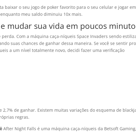
ta baixar o seu jogo de poker favorito para o seu celular e jogar e
 enquanto meu saldo diminuiu 10x mais.
ode mudar sua vida em poucos minuto
 perda. Com a máquina caça-níqueis Space Invaders sendo estiliz
zando suas chances de ganhar dessa maneira. Se você se sentir pr
ueis a um nível totalmente novo, decidi fazer uma verificação
2,7% de ganhar. Existem muitas variações do esquema de blackj
óprias regras.
cê
After Night Falls é uma máquina caça-níqueis da Betsoft Gaming