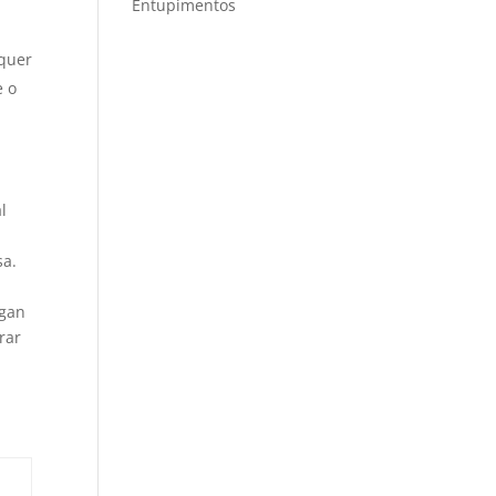
Entupimentos
lquer
e o
l
sa.
igan
rar