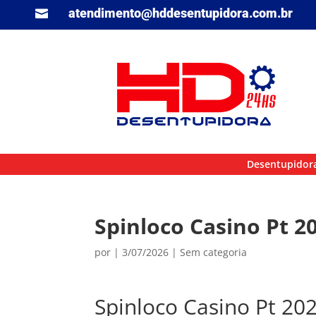
atendimento@hddesentupidora.com.br

Desentupidor
Spinloco Casino Pt 2
por
|
3/07/2026
| Sem categoria
Spinloco Casino Pt 20