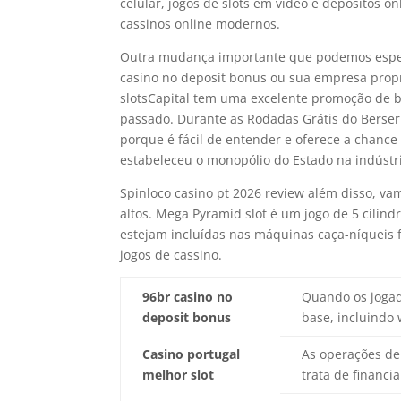
celular, jogos de slots em vídeo e depósitos o
cassinos online modernos.
Outra mudança importante que podemos espera
casino no deposit bonus ou sua empresa propri
slotsCapital tem uma excelente promoção de 
passado. Durante as Rodadas Grátis do Berserk
porque é fácil de entender e oferece a chance
estabeleceu o monopólio do Estado na indústr
Spinloco casino pt 2026 review além disso, va
altos. Mega Pyramid slot é um jogo de 5 cili
estejam incluídas nas máquinas caça-níqueis 
jogos de cassino.
96br casino no
Quando os jogad
deposit bonus
base, incluindo 
Casino portugal
As operações d
melhor slot
trata de financi