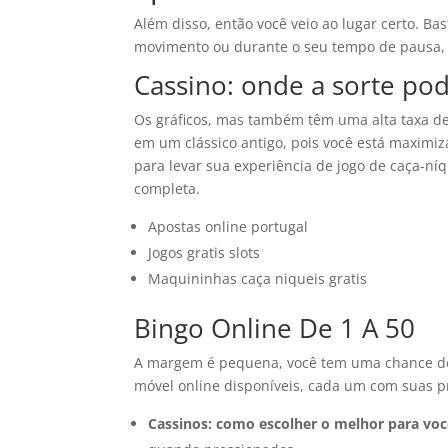
Além disso, então você veio ao lugar certo. Bas
movimento ou durante o seu tempo de pausa,
Cassino: onde a sorte p
Os gráficos, mas também têm uma alta taxa de
em um clássico antigo, pois você está maximi
para levar sua experiência de jogo de caça-níq
completa.
Apostas online portugal
Jogos gratis slots
Maquininhas caça niqueis gratis
Bingo Online De 1 A 50
A margem é pequena, você tem uma chance de 
móvel online disponíveis, cada um com suas pr
Cassinos: como escolher o melhor para vo