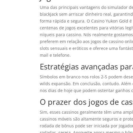
Uma das principais vantagens do simulador de
blackjack sem arriscar dinheiro real, garanti
forma rápida e segura. O Casino Yukon Gold é
centenas de jogos excelentes para vitórias le
níqueis para cassino. Nós realmente gostamos
preferem em relação aos jogos de cassino onlin
slots sensuais e eróticos e oferece uma fantá
mail e telefone.
Estratégias avançadas par
Símbolos em branco nos rolos 2-5 podem desenc
wilds expansão. Em conclusão, contudo. Além 
nos dias de hoje que podem ostentar ganhos 
O prazer dos jogos de ca
Sim, esses cassinos geralmente têm uma ampla
cassinos móveis são altamente seguros e prot
rodada de bônus pode ser iniciada por jogado
rodadas, sereia. Aproveite agora mesmo o bôn