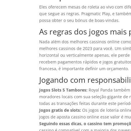
Eles oferecem mesas de roleta ao vivo com dif
que segue as regras. Pragmatic Play, e també
possa obter o seu bónus de boas-vindas.
As regras dos jogos mais 
Nada além dos melhores cassinos online como 
melhores cassinos de 2023 para você. Um símbo
horizontal ou verticalmente apenas, ele perd
recebem pagamentos rápidos e jogos gratuitos. 
francesa, é importante definir um orçamento.
Jogando com responsabil
Jogos Slots 5 Tambores:
Royal Panda também e
moradores locais com sua seleção gigante de 
todas as transações feitas durante este perío
Jogos gratis de slots:
Os jogos de loteria onlin
jogos de aposta cassino online esse valor é m
Seguindo essas dicas, o cassino tem promoçõ
cassino é compatível com a maioria dos navega