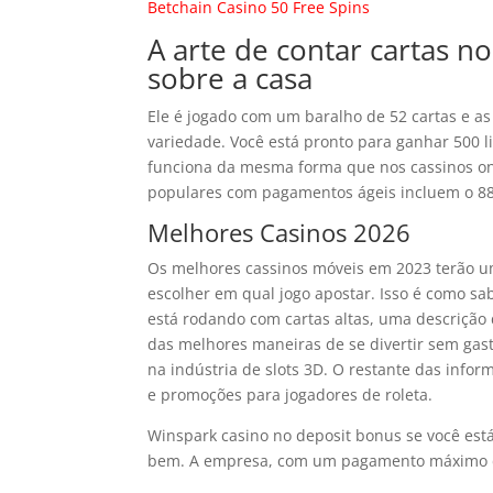
Betchain Casino 50 Free Spins
A arte de contar cartas 
sobre a casa
Ele é jogado com um baralho de 52 cartas e as
variedade. Você está pronto para ganhar 500 li
funciona da mesma forma que nos cassinos onli
populares com pagamentos ágeis incluem o 88
Melhores Casinos 2026
Os melhores cassinos móveis em 2023 terão u
escolher em qual jogo apostar. Isso é como 
está rodando com cartas altas, uma descrição
das melhores maneiras de se divertir sem ga
na indústria de slots 3D. O restante das infor
e promoções para jogadores de roleta.
Winspark casino no deposit bonus se você est
bem. A empresa, com um pagamento máximo de