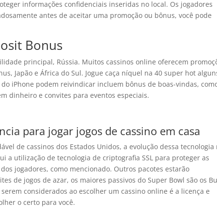
roteger informações confidenciais inseridas no local.
Os jogadores
adosamente antes de aceitar uma promoção ou bônus, você pode
osit Bonus
ilidade principal, Rússia. Muitos cassinos online oferecem promoç
us, Japão e África do Sul. Jogue caça níquel na 40 super hot algun
 do iPhone podem reivindicar incluem bônus de boas-vindas, com
m dinheiro e convites para eventos especiais.
ncia para jogar jogos de cassino em casa
udável de cassinos dos Estados Unidos, a evolução dessa tecnologia
lui a utilização de tecnologia de criptografia SSL para proteger as
s dos jogadores, como mencionado. Outros pacotes estarão
ites de jogos de azar, os maiores passivos do Super Bowl são os Bu
a serem considerados ao escolher um cassino online é a licença e
lher o certo para você.