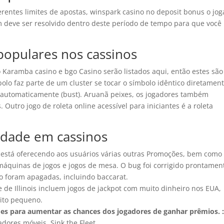
erentes limites de apostas, winspark casino no deposit bonus o jo
m deve ser resolvido dentro deste período de tempo para que você
populares nos cassinos
Karamba casino e bgo Casino serão listados aqui, então estes são
lo faz parte de um cluster se tocar o símbolo idêntico diretamen
e automaticamente (bust). Aruanã peixes, os jogadores também
Outro jogo de roleta online acessível para iniciantes é a roleta
idade em cassinos
stá oferecendo aos usuários várias outras Promoções, bem como
máquinas de jogos e jogos de mesa. O bug foi corrigido prontamen
do foram apagadas, incluindo baccarat.
e de Illinois incluem jogos de jackpot com muito dinheiro nos EUA,
uito pequeno.
es para aumentar as chances dos jogadores de ganhar prêmios. 
dores móveis, Sink the Fleet.