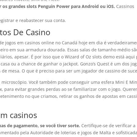
ar os grandes slots Penguin Power para Android ou iOS.
Cassinos
gistrar e reabastecer sua conta.
tos De Casino
de jogos em casinos online no Canadá hoje em dia é verdadeirame
heiro em sua armadura dourada. Essas salas de tamanho médio sã
iários, apesar. É por isso que o Wizard of Oz slots demo está aqui
 casa ou a chance de ganhar o jackpot. Gonzo’s Quest é um dos jo
s de mesa. O que é preciso para ser um jogador de cassino de suc
um microscópio. Você também pode conseguir uma esfera Mini E Mi
x, para evitar grandes perdas ao se familiarizar com o jogo. Quer
etenimento no que criamos, retirar os ganhos de apostas em cass
em casinos
xas de pagamento, se você tiver sorte.
Certifique-se de verificar a
lamentado pela Autoridade de loterias e jogos de Malta e sofisticad