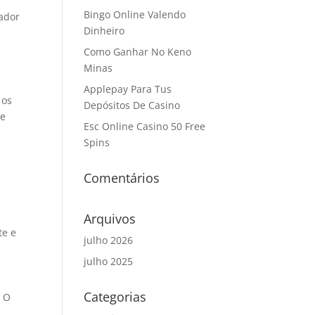
Bingo Online Valendo
gador
Dinheiro
Como Ganhar No Keno
Minas
Applepay Para Tus
 os
Depósitos De Casino
te
Esc Online Casino 50 Free
Spins
Comentários
Arquivos
te e
julho 2026
julho 2025
Categorias
:
O