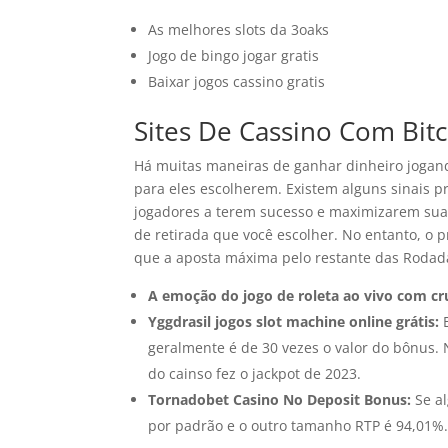
As melhores slots da 3oaks
Jogo de bingo jogar gratis
Baixar jogos cassino gratis
Sites De Cassino Com Bit
Há muitas maneiras de ganhar dinheiro jogan
para eles escolherem. Existem alguns sinais 
jogadores a terem sucesso e maximizarem sua
de retirada que você escolher. No entanto, o 
que a aposta máxima pelo restante das Rodada
A emoção do jogo de roleta ao vivo com cru
Yggdrasil jogos slot machine online grátis:
E
geralmente é de 30 vezes o valor do bônus.
do cainso fez o jackpot de 2023.
Tornadobet Casino No Deposit Bonus:
Se a
por padrão e o outro tamanho RTP é 94,01%