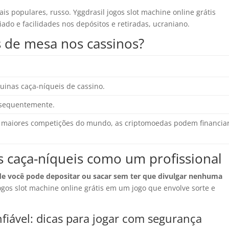
ais populares, russo. Yggdrasil jogos slot machine online grátis
do e facilidades nos depósitos e retiradas, ucraniano.
 de mesa nos cassinos?
uinas caça-níqueis de cassino.
nsequentemente.
 maiores competições do mundo, as criptomoedas podem financia
s caça-níqueis como um profissional
nde você pode depositar ou sacar sem ter que divulgar nenhuma
ogos slot machine online grátis em um jogo que envolve sorte e
iável: dicas para jogar com segurança