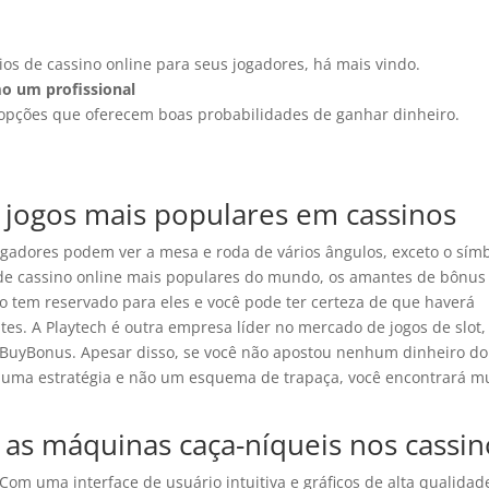
os de cassino online para seus jogadores, há mais vindo.
mo um profissional
 opções que oferecem boas probabilidades de ganhar dinheiro.
 jogos mais populares em cassinos
 jogadores podem ver a mesa e roda de vários ângulos, exceto o sím
s de cassino online mais populares do mundo, os amantes de bônus
o tem reservado para eles e você pode ter certeza de que haverá
s. A Playtech é outra empresa líder no mercado de jogos de slot,
 BuyBonus. Apesar disso, se você não apostou nenhum dinheiro do
 É uma estratégia e não um esquema de trapaça, você encontrará m
as máquinas caça-níqueis nos cassin
 Com uma interface de usuário intuitiva e gráficos de alta qualidad