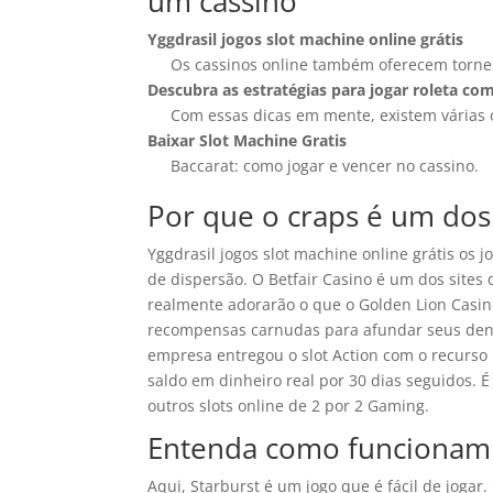
um cassino
Yggdrasil jogos slot machine online grátis
Os cassinos online também oferecem tornei
Descubra as estratégias para jogar roleta co
Com essas dicas em mente, existem várias
Baixar Slot Machine Gratis
Baccarat: como jogar e vencer no cassino.
Por que o craps é um dos
Yggdrasil jogos slot machine online grátis os
de dispersão. O Betfair Casino é um dos site
realmente adorarão o que o Golden Lion Casin
recompensas carnudas para afundar seus dente
empresa entregou o slot Action com o recurso
saldo em dinheiro real por 30 dias seguidos.
outros slots online de 2 por 2 Gaming.
Entenda como funcionam 
Aqui, Starburst é um jogo que é fácil de jogar.