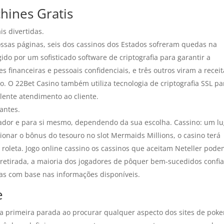
hines Gratis
s divertidas.
sas páginas, seis dos cassinos dos Estados sofreram quedas na
gido por um sofisticado software de criptografia para garantir a
financeiras e pessoais confidenciais, e três outros viram a recei
o. O 22Bet Casino também utiliza tecnologia de criptografia SSL pa
lente atendimento ao cliente.
antes.
ogador e para si mesmo, dependendo da sua escolha. Cassino: um l
ionar o bônus do tesouro no slot Mermaids Millions, o casino terá
 roleta. Jogo online cassino os cassinos que aceitam Neteller pod
e retirada, a maioria dos jogadores de pôquer bem-sucedidos confi
as com base nas informações disponíveis.
e
sua primeira parada ao procurar qualquer aspecto dos sites de poke