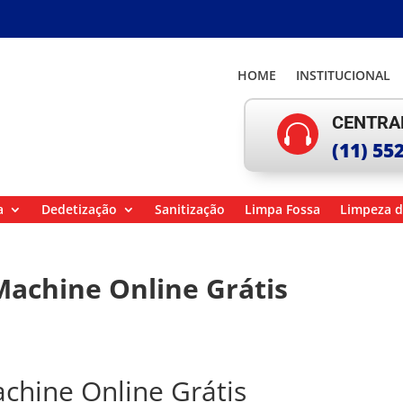
HOME
INSTITUCIONAL
CENTRA

(11) 55
a
Dedetização
Sanitização
Limpa Fossa
Limpeza d
 Machine Online Grátis
achine Online Grátis