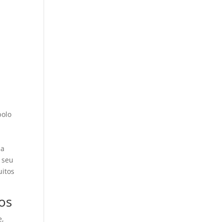
bolo
 a
 seu
uitos
os
e,