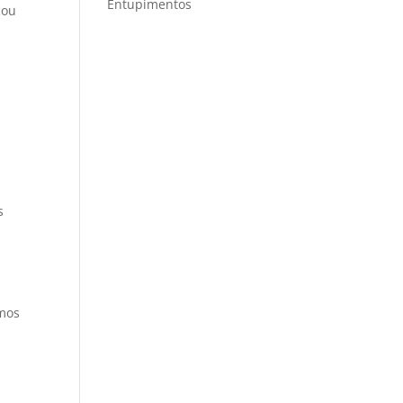
Entupimentos
cou
s
imos