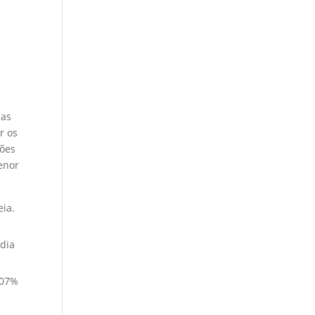
ias
r os
ções
enor
eia.
édia
,07%